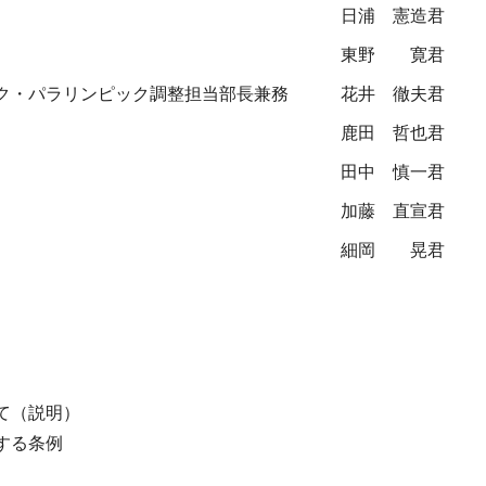
日浦 憲造君
東野 寛君
ク・パラリンピック調整担当部長兼務
花井 徹夫君
鹿田 哲也君
田中 慎一君
加藤 直宣君
細岡 晃君
て（説明）
する条例