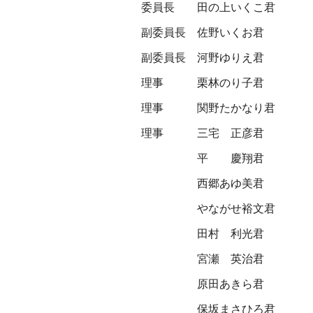
委員長
田の上いくこ君
副委員長
佐野いくお君
副委員長
河野ゆりえ君
理事
栗林のり子君
理事
関野たかなり君
理事
三宅 正彦君
平 慶翔君
西郷あゆ美君
やながせ裕文君
田村 利光君
宮瀬 英治君
原田あきら君
保坂まさひろ君