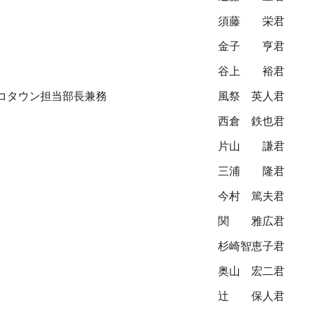
須藤 栄君
金子 亨君
谷上 裕君
コタウン担当部長兼務
風祭 英人君
西倉 鉄也君
片山 謙君
三浦 隆君
今村 篤夫君
関 雅広君
杉崎智恵子君
奥山 宏二君
辻 保人君