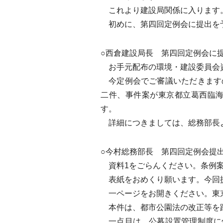
これより建設局関係に入ります
初めに、第四回定例会に提出を予
○西倉建設局長 第四回定例会に
お手元配布の環境・建設委員会資
今定例会でご審議いただきます
二件、事件案が東京都立葛西臨
す。
詳細につきましては、総務部長
○今村総務部長 第四回定例会提
資料1をごらんください。条例案
表紙をおめくり願います。今回提
一ページをお開きください。東
本件は、都市公園法の改正等を踏
一点目は、公募設置管理制度に