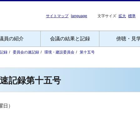
サイトマップ
language
文字サイズ
拡大
標準
議員の紹介
会議の結果と記録
傍聴・見
記録
委員会の速記録
環境・建設委員会
第十五号
速記録第十五号
曜日）