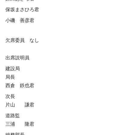
保坂まさひろ君
小磯 善彦君
欠席委員 なし
出席説明員
建設局
局長
西倉 鉄也君
次長
片山 謙君
道路監
三浦 隆君
総務部長