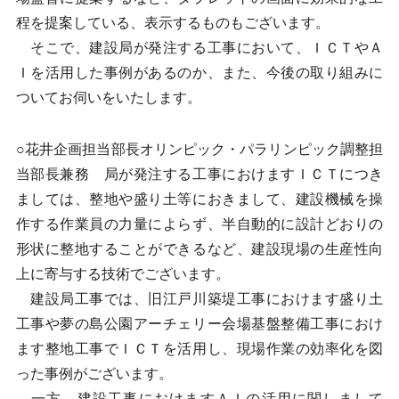
程を提案している、表示するものもございます。
そこで、建設局が発注する工事において、ＩＣＴやＡ
Ｉを活用した事例があるのか、また、今後の取り組みに
ついてお伺いをいたします。
○花井企画担当部長オリンピック・パラリンピック調整担
当部長兼務 局が発注する工事におけますＩＣＴにつき
ましては、整地や盛り土等におきまして、建設機械を操
作する作業員の力量によらず、半自動的に設計どおりの
形状に整地することができるなど、建設現場の生産性向
上に寄与する技術でございます。
建設局工事では、旧江戸川築堤工事におけます盛り土
工事や夢の島公園アーチェリー会場基盤整備工事におけ
ます整地工事でＩＣＴを活用し、現場作業の効率化を図
った事例がございます。
一方、建設工事におけますＡＩの活用に関しまして