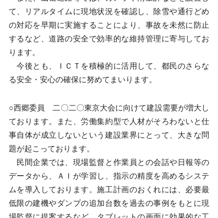
て、リアルタイムに現地状況を確認し、除雪や通行どめ
の対応を早期に実施することにより、事故を未然に防止
するなど、道路の安全で効率的な維持管理に寄与してお
ります。
今後とも、ＩＣＴを積極的に活用して、都民のさらな
る安全・安心の確保に努めてまいります。
○西郷委員 二〇二〇東京大会に向けて建設需要が増大し
ております。また、労働集約型で人材がそろわないと仕
事自体が成立しないという建設業界にとって、大きな問
題が起こっております。
民間企業では、現場監督と作業員との会話や日報等の
データから、ＡＩが学習し、指示の精度を高めるシステ
ムを導入しております。施工計画のおくれには、必要最
低限の建機やダンプの追加台数を過去の事例をもとに現
場監督に提案するなど、タブレットの画面に効果的な工