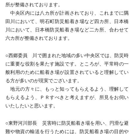
所が整備されております。
中央区内には八カ所が計画されており、これまでに隅
田川において、明石町防災船着き場など四カ所、日本橋
川において、日本橋防災船着き場など二カ所、合わせて
六カ所が整備されております。
○西郷委員 川で囲まれた地域の多い中央区では、防災時
に重要な役割を果たす施設です。ところが、平常時の一
般利用のために船着き場が設置されていると理解してい
る方が多いのが現実でございます。
地元の方々に、もっと知ってもらえるよう、理解して
もらえるよう、ＰＲすべきと考えますが、所見をお伺い
いたしたいと思います。
○東野河川部長 災害時に防災船着き場を用い、円滑な避
難や物資の輸送を行うためには、防災船着き場の目的や