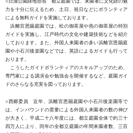
○日浦公園緑地部長 都立庭園では、来園者に文化財の魅
力を十分に伝えるため、土日、祝日などにボランティア
による無料ガイドを実施しております。
浜離宮恩賜庭園では、松の御茶屋や燕の御茶屋の特別
ガイドを実施し、江戸時代の文化や建築技術などを紹介
しております。また、外国人来園者の多い浜離宮恩賜庭
園や小石川後楽園などでは、英語によるガイドも行って
おります。
こうしたガイドボランティアのスキルアップのため、
専門家による講演会や勉強会を開催するなど、庭園ガイ
ドのさらなる充実を図っております。
○西郷委員 近年、浜離宮恩賜庭園や小石川後楽園等で
は、インバウンドの需要による外国人来園者の数の伸び
が大きく、平成二十八年度には、都立庭園全体で約三十
四万人に上り、同年の全都立庭園の年間来園者数、三百