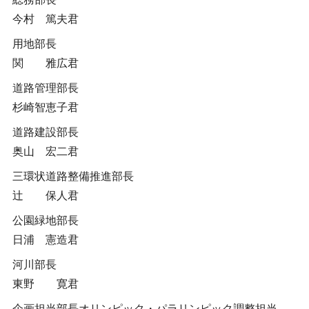
今村 篤夫君
用地部長
関 雅広君
道路管理部長
杉崎智恵子君
道路建設部長
奥山 宏二君
三環状道路整備推進部長
辻 保人君
公園緑地部長
日浦 憲造君
河川部長
東野 寛君
企画担当部長オリンピック・パラリンピック調整担当