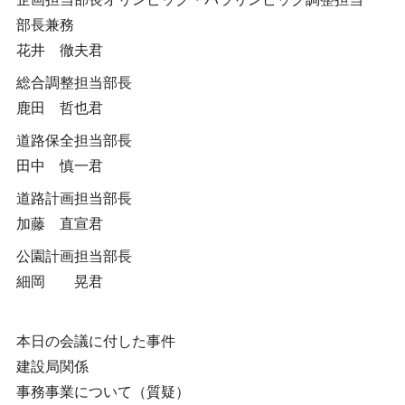
部長兼務
花井 徹夫君
総合調整担当部長
鹿田 哲也君
道路保全担当部長
田中 慎一君
道路計画担当部長
加藤 直宣君
公園計画担当部長
細岡 晃君
本日の会議に付した事件
建設局関係
事務事業について（質疑）