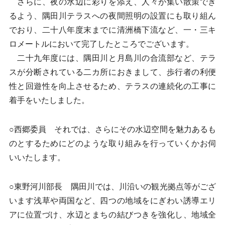
さらに、夜の水辺に彩りを添え、人々が集い散策でき
るよう、隅田川テラスへの夜間照明の設置にも取り組ん
でおり、二十八年度末までに清洲橋下流など、一・三キ
ロメートルにおいて完了したところでございます。
二十九年度には、隅田川と月島川の合流部など、テラ
スが分断されている二カ所におきまして、歩行者の利便
性と回遊性を向上させるため、テラスの連続化の工事に
着手をいたしました。
○西郷委員 それでは、さらにその水辺空間を魅力あるも
のとするためにどのような取り組みを行っていくかお伺
いいたします。
○東野河川部長 隅田川では、川沿いの観光拠点等がござ
います浅草や両国など、四つの地域をにぎわい誘導エリ
アに位置づけ、水辺とまちの結びつきを強化し、地域全