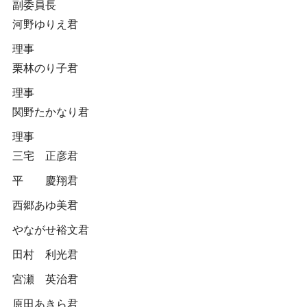
副委員長
河野ゆりえ君
理事
栗林のり子君
理事
関野たかなり君
理事
三宅 正彦君
平 慶翔君
西郷あゆ美君
やながせ裕文君
田村 利光君
宮瀬 英治君
原田あきら君