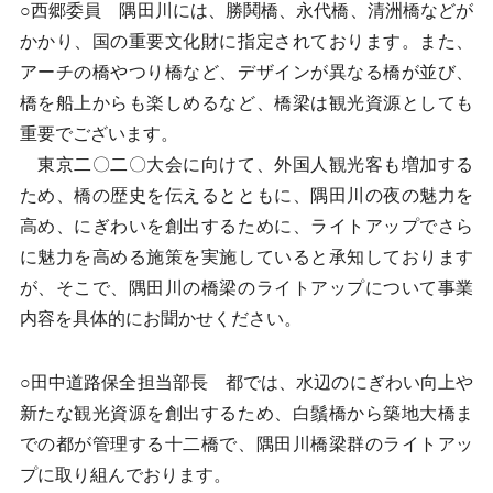
○西郷委員 隅田川には、勝鬨橋、永代橋、清洲橋などが
かかり、国の重要文化財に指定されております。また、
アーチの橋やつり橋など、デザインが異なる橋が並び、
橋を船上からも楽しめるなど、橋梁は観光資源としても
重要でございます。
東京二〇二〇大会に向けて、外国人観光客も増加する
ため、橋の歴史を伝えるとともに、隅田川の夜の魅力を
高め、にぎわいを創出するために、ライトアップでさら
に魅力を高める施策を実施していると承知しております
が、そこで、隅田川の橋梁のライトアップについて事業
内容を具体的にお聞かせください。
○田中道路保全担当部長 都では、水辺のにぎわい向上や
新たな観光資源を創出するため、白鬚橋から築地大橋ま
での都が管理する十二橋で、隅田川橋梁群のライトアッ
プに取り組んでおります。