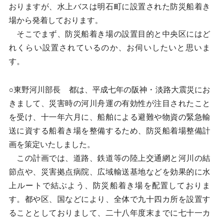
おりますが、水上バスは明石町に設置された防災船着き
場から発着しております。
そこでまず、防災船着き場の設置目的と中央区にはど
れくらい設置されているのか、お伺いしたいと思いま
す。
○東野河川部長 都は、平成七年の阪神・淡路大震災にお
きまして、災害時の河川舟運の有効性が注目されたこと
を受け、十一年六月に、船舶による避難や物資の緊急輸
送に資する船着き場を整備するため、防災船着場整備計
画を策定いたしました。
この計画では、道路、鉄道等の陸上交通網と河川の結
節点や、災害拠点病院、広域輸送基地などを効果的に水
上ルートで結ぶよう、防災船着き場を配置しておりま
す。都や区、国などにより、全体で九十四カ所を設置す
ることとしておりまして、二十八年度末までに七十一カ