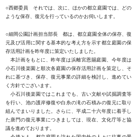
○西郷委員 それでは、次に、ほかの都立庭園では、どの
ような保存、復元を行っているのかお伺いします。
○細岡公園計画担当部長 都は、都立庭園全体の保存、復
元及び活用に関する基本的な考え方を示す都立庭園の保
存活用計画を昨年度に策定いたしました。
本計画をもとに、昨年度は浜離宮恩賜庭園、今年度は
小石川後楽園と順次各庭園の保存活用計画を策定し、そ
れに基づき、保存、復元事業の詳細を検討し、進めてい
く方針でございます。
小石川後楽園ではこれまでも、古い文献や試掘調査等
を行い、池の護岸修復や白糸の滝の石積みの復元に取り
組んでまいりました。さらに、平成二十六年度に着手し
た唐門の復元事業につきましては、現在、文化庁等と協
議を進めております。
今後とも、都立庭園を訪れた国内外の人々に往事の景