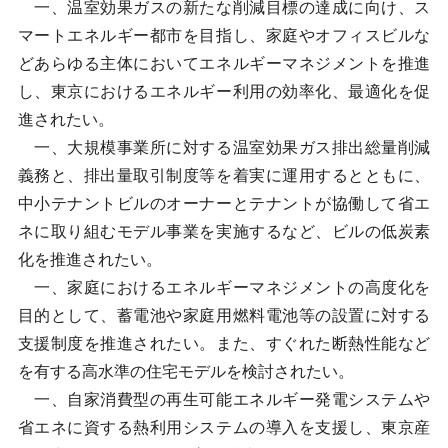
一、温室効果ガスの新たな削減目標の達成に向け、ス
マートエネルギー都市を目指し、家庭やオフィスビルな
どあらゆる主体においてエネルギーマネジメントを推進
し、東京におけるエネルギー利用の効率化、最適化を促
進されたい。
一、大規模事業所に対する温室効果ガス排出総量削減
義務と、排出量取引制度等を着実に運用するとともに、
中小テナントビルのオーナーとテナントが協働して省エ
ネに取り組むモデル事業を実施するなど、ビルの低炭素
化を推進されたい。
一、家庭におけるエネルギーマネジメントの高度化を
目的として、蓄電池や家庭用燃料電池等の設置に対する
支援制度を推進されたい。また、すぐれた断熱性能など
を有する高水準の住宅モデルを検討されたい。
一、自家消費型の再生可能エネルギー発電システムや
省エネに資する熱利用システムの導入を支援し、東京産