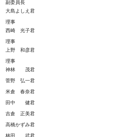
副委員長
大島よしえ君
理事
西崎 光子君
理事
上野 和彦君
理事
神林 茂君
菅野 弘一君
米倉 春奈君
田中 健君
吉倉 正美君
高橋かずみ君
林田 武君