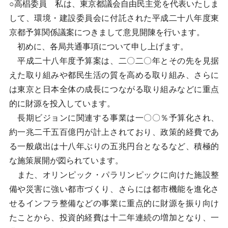
○高椙委員 私は、東京都議会自由民主党を代表いたしま
して、環境・建設委員会に付託された平成二十八年度東
京都予算関係議案につきまして意見開陳を行います。
初めに、各局共通事項について申し上げます。
平成二十八年度予算案は、二〇二〇年とその先を見据
えた取り組みや都民生活の質を高める取り組み、さらに
は東京と日本全体の成長につながる取り組みなどに重点
的に財源を投入しています。
長期ビジョンに関連する事業は一〇〇％予算化され、
約一兆二千五百億円が計上されており、政策的経費であ
る一般歳出は十八年ぶりの五兆円台となるなど、積極的
な施策展開が図られています。
また、オリンピック・パラリンピックに向けた施設整
備や災害に強い都市づくり、さらには都市機能を進化さ
せるインフラ整備などの事業に重点的に財源を振り向け
たことから、投資的経費は十二年連続の増加となり、一