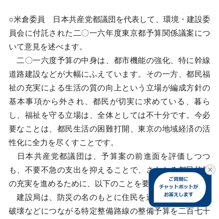
○米倉委員 日本共産党都議団を代表して、環境・建設委
員会に付託された二〇一六年度東京都予算関係議案につ
いて意見を述べます。
二〇一六度予算の中身は、都市機能の強化、特に幹線
道路建設などが大幅にふえています。その一方、都民福
祉の充実による生活の質の向上という立場が編成方針の
基本事項から外され、都民が切実に求めている、暮ら
し、福祉を守る立場は、全体としては不十分です。今必
要なことは、都民生活の困難打開、東京の地域経済の活
性化に全力を尽くすことです。
日本共産党都議団は、予算案の前進面を評価しつつ
も、不要不急の支出を抑えることで、さらなる都民施策
の充実を進めるために、以下のことを要望いたします。
建設局は、防災の名のもとに住民を追い出し、商店街
破壊などにつながる特定整備路線の整備予算を二百七十