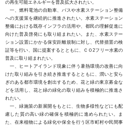
の再生可能エネルギーを普及拡大されたい。
一、燃料電池の自動車、バスや水素ステーション整備
への支援策を継続的に推進されたい。水素ステーション
整備における既存インフラの活用や、都民の理解促進に
向けた普及啓発にも取り組まれたい。また、水素ステー
ション設置にかかる保安距離規制に対し、代替措置の検
証等を行い、国に提案するとともに、ＣＯ2フリー水素の
普及に取り組まれたい。
一、ヒートアイランド現象に伴う暑熱環境の改善に向
けた取り組みを引き続き推進するとともに、潤いと安ら
ぎのある都市環境を創出するため、花と緑の東京募金な
どを活用し、花と緑の緑化の取り組みを積極的に推進さ
れたい。
一、緑施策の新展開をもとに、生物多様性などにも配
慮した質の高い緑の確保を積極的に進められたい。ま
た、在来植物による緑化や保全を行う区市町村や民間事