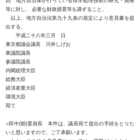
四 地方自治体が行っている排水処理技術の研究・開発
等に対し、 必要な財政措置等を講ずること。
以上、地方自治法第九十九条の規定により意見書を提
出する。
平成二十八年三月 日
東京都議会議長 川井しげお
衆議院議長
参議院議長
内閣総理大臣
総務大臣
経済産業大臣
環境大臣
宛て
○田中(朝)委員長 本件は、議長宛て提出の手続をとりた
いと思いますので、ご了承願います。