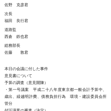
佐野 克彦君
次長
福田 良行君
道路監
西倉 鉄也君
総務部長
佐藤 敦君
本日の会議に付した事件
意見書について
予算の調査（意見開陳）
・第一号議案 平成二十八年度東京都一般会計予算中、
歳出、繰越明許費、債務負担行為 環境・建設委員会所
管分
付託議案の審査（決定）