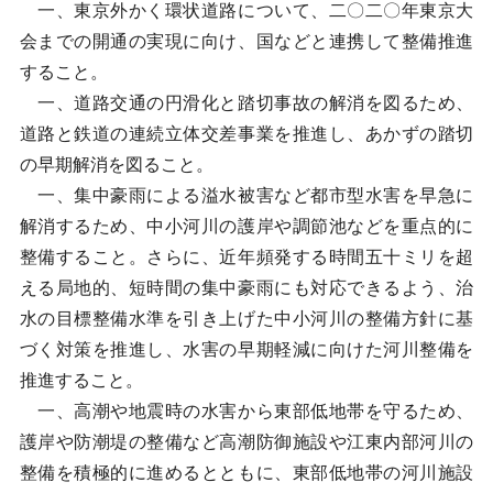
一、東京外かく環状道路について、二〇二〇年東京大
会までの開通の実現に向け、国などと連携して整備推進
すること。
一、道路交通の円滑化と踏切事故の解消を図るため、
道路と鉄道の連続立体交差事業を推進し、あかずの踏切
の早期解消を図ること。
一、集中豪雨による溢水被害など都市型水害を早急に
解消するため、中小河川の護岸や調節池などを重点的に
整備すること。さらに、近年頻発する時間五十ミリを超
える局地的、短時間の集中豪雨にも対応できるよう、治
水の目標整備水準を引き上げた中小河川の整備方針に基
づく対策を推進し、水害の早期軽減に向けた河川整備を
推進すること。
一、高潮や地震時の水害から東部低地帯を守るため、
護岸や防潮堤の整備など高潮防御施設や江東内部河川の
整備を積極的に進めるとともに、東部低地帯の河川施設