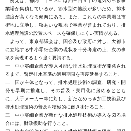
例えば、都内二十三区には約三百五十の電気めっき事
業場が集積しているが、節水型の施設が多いため、排水
濃度が高くなる傾向にある。また、これらの事業場は市
街地に立地し、狭あいな敷地で事業が営まれており、排
水処理施設の設置スペースを確保しにくい実情がある。
よって、東京都議会は、国会及び政府に対し、大都市
に立地する中小零細企業の現状を十分考慮の上、次の事
項を実現するよう強く要請する。
一 中小零細企業が導入可能な排水処理技術が開発され
るまで、暫定排水基準の適用期限を再度延長すること。
二 国が主体となって、排水処理技術の調査、研究・開
発を早期に推進し、その普及・実用化に努めるととも
に、大手メーカー等に対し、新たなめっき加工技術及び
排水処理技術の普及を積極的に働き掛けること。
三 中小零細企業が新たな排水処理技術の導入を図る場
合には、財政援助を行うこと。