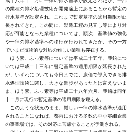
成十八年十二月に一律の排水基準が設定されたが、一部
の業種の排水処理技術が開発途上にあることから暫定の
排水基準が設定され、これまで暫定基準の適用期限が延
長されてきた。この間に、製造工程の見直し等により対
応が可能となった業種については、順次、基準値の強化
や一律の排水基準への移行が行われてきたが、その一方
でいまだ技術的な対応の難しい業種も存在する。
ほう素、ふっ素等については平成二十五年、亜鉛につ
いては平成二十三年に暫定基準の適用期限が延長された
が、いずれについても今日までに、廉価で導入できる排
水処理技術に関し、大きな進歩があったとは言えないま
ま、ほう素、ふっ素等は平成二十八年六月、亜鉛は同年
十二月に現行の暫定基準の適用期限を迎える。
このような状況のまま、厳しい一律の排水基準が適用
されることになれば、都内における多数の中小零細企業
の事業場では、その対応に苦慮することが予測される。