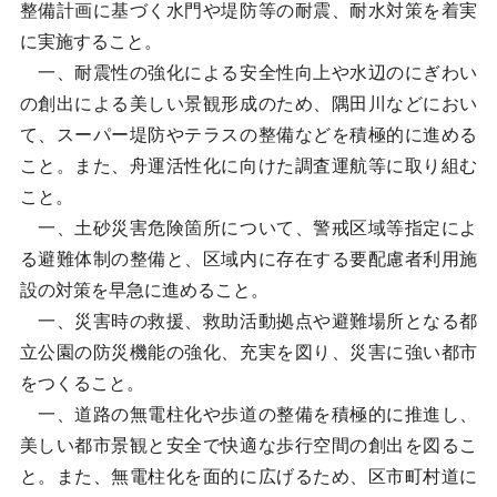
整備計画に基づく水門や堤防等の耐震、耐水対策を着実
に実施すること。
一、耐震性の強化による安全性向上や水辺のにぎわい
の創出による美しい景観形成のため、隅田川などにおい
て、スーパー堤防やテラスの整備などを積極的に進める
こと。また、舟運活性化に向けた調査運航等に取り組む
こと。
一、土砂災害危険箇所について、警戒区域等指定によ
る避難体制の整備と、区域内に存在する要配慮者利用施
設の対策を早急に進めること。
一、災害時の救援、救助活動拠点や避難場所となる都
立公園の防災機能の強化、充実を図り、災害に強い都市
をつくること。
一、道路の無電柱化や歩道の整備を積極的に推進し、
美しい都市景観と安全で快適な歩行空間の創出を図るこ
と。また、無電柱化を面的に広げるため、区市町村道に