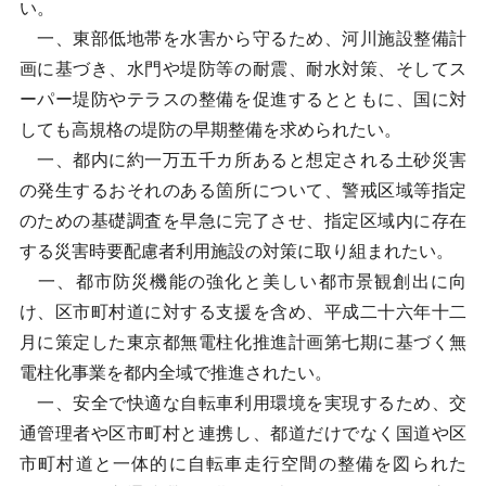
い。
一、東部低地帯を水害から守るため、河川施設整備計
画に基づき、水門や堤防等の耐震、耐水対策、そしてス
ーパー堤防やテラスの整備を促進するとともに、国に対
しても高規格の堤防の早期整備を求められたい。
一、都内に約一万五千カ所あると想定される土砂災害
の発生するおそれのある箇所について、警戒区域等指定
のための基礎調査を早急に完了させ、指定区域内に存在
する災害時要配慮者利用施設の対策に取り組まれたい。
一、都市防災機能の強化と美しい都市景観創出に向
け、区市町村道に対する支援を含め、平成二十六年十二
月に策定した東京都無電柱化推進計画第七期に基づく無
電柱化事業を都内全域で推進されたい。
一、安全で快適な自転車利用環境を実現するため、交
通管理者や区市町村と連携し、都道だけでなく国道や区
市町村道と一体的に自転車走行空間の整備を図られた