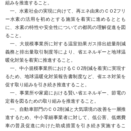
組みを推進すること。
一、水素社会の実現に向けて、再エネ由来のＣＯ2フリ
ー水素の活用を初めとする施策を着実に進めるととも
に、水素の特性や安全性についての都民の理解促進を図
ること。
一、大規模事業所に対する温室効果ガス排出総量削減
義務と排出量取引制度等により、省エネルギーと地球温
暖化対策を着実に推進すること。
一、中小規模事業所におけるＣＯ2削減を着実に実現す
るため、地球温暖化対策報告書制度など、省エネ対策を
促す取り組みを引き続き推進すること。
一、事業所や家庭における賢い省エネルギー、節電の
定着を図るための取り組みを推進すること。
一、自動車部門のＣＯ2削減と大気環境の改善を一層推
進するため、中小零細事業者に対して、低公害、低燃費
車の普及促進に向けた助成措置を引き続き実施するこ