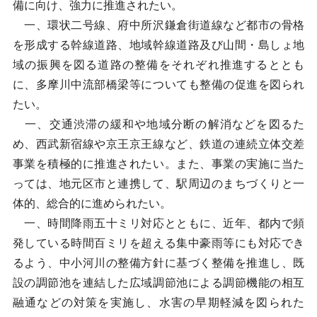
備に向け、強力に推進されたい。
一、環状二号線、府中所沢鎌倉街道線など都市の骨格
を形成する幹線道路、地域幹線道路及び山間・島しょ地
域の振興を図る道路の整備をそれぞれ推進するととも
に、多摩川中流部橋梁等についても整備の促進を図られ
たい。
一、交通渋滞の緩和や地域分断の解消などを図るた
め、西武新宿線や京王京王線など、鉄道の連続立体交差
事業を積極的に推進されたい。また、事業の実施に当た
っては、地元区市と連携して、駅周辺のまちづくりと一
体的、総合的に進められたい。
一、時間降雨五十ミリ対応とともに、近年、都内で頻
発している時間百ミリを超える集中豪雨等にも対応でき
るよう、中小河川の整備方針に基づく整備を推進し、既
設の調節池を連結した広域調節池による調節機能の相互
融通などの対策を実施し、水害の早期軽減を図られた