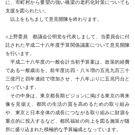
に、市町村から要望の強い橋梁の老朽化対策についても
支援を図られたい。
以上をもちまして意見開陳を終わります。
○上野委員 都議会公明党を代表しまして、当委員会に付
託された平成二十八年度予算関係議案について意見開陳
を行います。
平成二十八年度の一般会計当初予算案は、政策的経費
である一般歳出を、前年度比四・八％増の五兆九百三十
三億円と四年連続で増加させ、十八年ぶりに五兆円台と
なっています。
その中身は、東京都長期ビジョンに掲げる東京の将来
像を見据え、都民の生活の質を高めるための取り組み
や、東京と日本全体の成長につながる取り組みに財源を
重点的に投入するなど、都民福祉の向上を図る施策が随
所に盛り込まれた積極的な予算編成となっています。