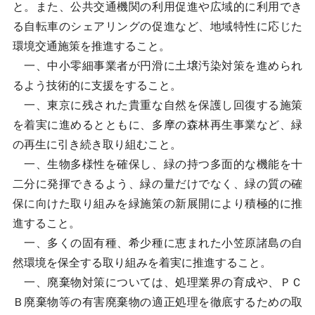
と。また、公共交通機関の利用促進や広域的に利用でき
る自転車のシェアリングの促進など、地域特性に応じた
環境交通施策を推進すること。
一、中小零細事業者が円滑に土壌汚染対策を進められ
るよう技術的に支援をすること。
一、東京に残された貴重な自然を保護し回復する施策
を着実に進めるとともに、多摩の森林再生事業など、緑
の再生に引き続き取り組むこと。
一、生物多様性を確保し、緑の持つ多面的な機能を十
二分に発揮できるよう、緑の量だけでなく、緑の質の確
保に向けた取り組みを緑施策の新展開により積極的に推
進すること。
一、多くの固有種、希少種に恵まれた小笠原諸島の自
然環境を保全する取り組みを着実に推進すること。
一、廃棄物対策については、処理業界の育成や、ＰＣ
Ｂ廃棄物等の有害廃棄物の適正処理を徹底するための取