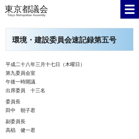
Tokyo Metropolitan Assembly
環境・建設委員会速記録第五号
平成二十八年三月十七日（木曜日）
第九委員会室
午後一時開議
出席委員 十三名
委員長
田中 朝子君
副委員長
高椙 健一君