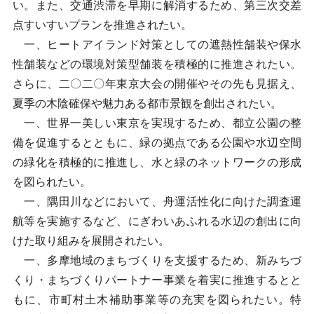
い。また、交通渋滞を早期に解消するため、第三次交差
点すいすいプランを推進されたい。
一、ヒートアイランド対策としての遮熱性舗装や保水
性舗装などの環境対策型舗装を積極的に推進されたい。
さらに、二〇二〇年東京大会の開催やその先も見据え、
夏季の木陰確保や魅力ある都市景観を創出されたい。
一、世界一美しい東京を実現するため、都立公園の整
備を促進するとともに、緑の拠点である公園や水辺空間
の緑化を積極的に推進し、水と緑のネットワークの形成
を図られたい。
一、隅田川などにおいて、舟運活性化に向けた調査運
航等を実施するなど、にぎわいあふれる水辺の創出に向
けた取り組みを展開されたい。
一、多摩地域のまちづくりを支援するため、新みちづ
くり・まちづくりパートナー事業を着実に推進するとと
もに、市町村土木補助事業等の充実を図られたい。特