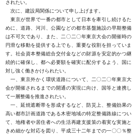
されたい。
次に、建設局関係について申し上げます。
東京が世界で一番の都市として日本を牽引し続けるた
めに、道路、河川、公園などの都市基盤施設の早期整備
は不可欠であり、また、二〇二〇年東京大会の開催時の
円滑な移動を提供する上でも、重要な役割を担っていま
す。社会資本整備総合交付金などの財源を安定的かつ継
続的に確保し、都へ必要額を確実に配分するよう、国に
対し強く働きかけられたい。
一、東京外かく環状道路について、二〇二〇年東京大
会が開催されるまでの開通の実現に向け、国等と連携し
て一層整備を推進されたい。
一、延焼遮断帯を形成するなど、防災上、整備効果の
高い都市計画道路である木密地域の特定整備路線につい
て、地権者や居住者への生活再建支援策の着実な実施と
きめ細かな対応を図り、平成三十二年までの一〇〇％整