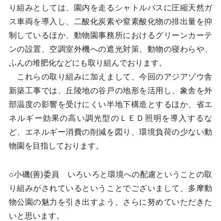
り組みとしては、園内を走るシャトルバスに圧縮天然ガ
ス車両を導入し、二酸化炭素や窒素酸化物の排出量を抑
制しているほか、動物園事務所におけるグリーンカーテ
ンの設置、空調室外機への遮光対策、動物の寝わらや、
ふんの堆肥化などにも取り組んでおります。
これらの取り組みに加えまして、今回のアジアゾウ舎
新築工事では、丘陵地の谷戸の地形を活用し、象舎を外
部温度の影響を受けにくい半地下構造とするほか、省エ
ネルギー効果の高い調光型のＬＥＤ照明を導入するな
ど、エネルギー消費の削減を図り、環境負荷の少ない動
物園を目指しております。
○小磯(善)委員 いろいろと環境への配慮ということの取
り組みがされているということでございまして、多摩動
物公園の魅力を引き出すよう、さらに努めていただきた
いと思います。