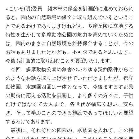
○こいそ(明)委員 雑木林の保全を計画的に進めておられ
ると。園内の自然環境の保全に取り組んでいるというこ
とであるわけでありますけれども、多摩丘陵に立地する
特性を生かして多摩動物公園の魅力を高めていくために
は、園内のまさに自然環境を維持保全することが、今の
お話もありましたけれども、不可欠であると思います。
今後も計画的に取り組むことを要望いたします。
今回、多摩動物公園の象舎のいわゆる契約案件からこ
のようなお話を取り上げさせていただきましたが、都立
動物園、水族園四園は一体となって、今後ますます都民
の期待に応える活動を展開し、より多くの方々に、子供
だけではなくて大人まで、各世代が幅広く憩い、安ら
ぎ、そして学ぶことのできる施設であってほしいと要望
するわけであります。
最後に、それぞれの四園の、水族園を入れて、この特
色をより生かしていただきたい、こういうことを強く要