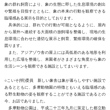
象の群れ飼育により、象の生態に即した生息環境の創出
や繁殖を目指すとともに、象の本来の行動を観察できる
臨場感ある展示を目的としております。
具体的には、群れでの行動が可能となるように、屋内
から屋外へ連続する大面積の放飼場を整備し、現地の生
息環境に合わせた適切な展示と飼育、繁殖環境の確保を
図ります。
また、アジアゾウ舎の屋上には高低差のある地形を利
用した広場を整備し、来園者がさまざまな角度から象の
生活シーンを観察できる施設としてまいります。
○こいそ(明)委員 新しい象舎は象が暮らしやすい施設で
あるとともに、多摩動物園の特徴ともいえる臨場感のあ
る野生動物の姿を観察することができる施設であるとの
今、お話でありました。
多摩動物公園は、平成二十三年九月に策定した都立動