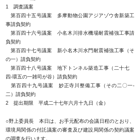
1 調査議案
第百四十五号議案 多摩動物公園アジアゾウ舎新築工
事請負契約
第百四十六号議案 小名木川排水機場耐震補強工事請
負契約
第百四十七号議案 新小名木川水門耐震補強工事（そ
の一）請負契約
第百四十八号議案 地下トンネル築造工事（二十七
四-環五の一雑司が谷）請負契約
第百四十九号議案 妙正寺川整備工事（その二〇一-
二）請負契約
2 提出期限 平成二十七年六月十九日（金）
○野上委員長 本日は、お手元配布の会議日程のとおり、
環境局関係の付託議案の審査及び建設局関係の契約議案
の調査を行います。