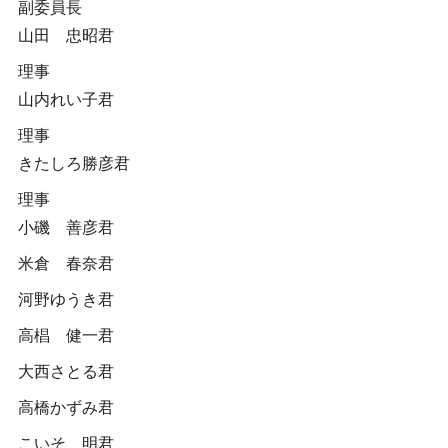
副委員長
山田 忠昭君
理事
山内れい子君
理事
きたしろ勝彦君
理事
小磯 善彦君
米倉 春奈君
河野ゆうき君
高椙 健一君
大西さとる君
高橋かずみ君
こいそ 明君