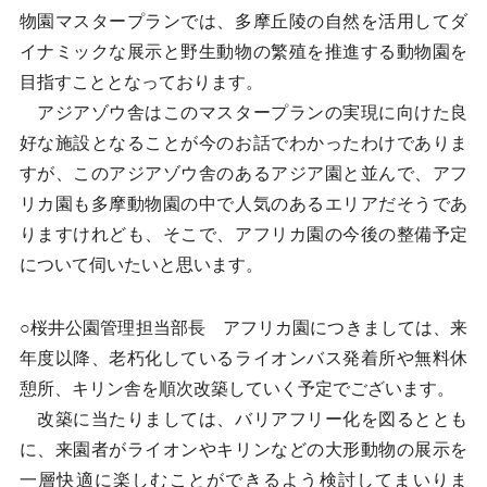
物園マスタープランでは、多摩丘陵の自然を活用してダ
イナミックな展示と野生動物の繁殖を推進する動物園を
目指すこととなっております。
アジアゾウ舎はこのマスタープランの実現に向けた良
好な施設となることが今のお話でわかったわけでありま
すが、このアジアゾウ舎のあるアジア園と並んで、アフ
リカ園も多摩動物園の中で人気のあるエリアだそうであ
りますけれども、そこで、アフリカ園の今後の整備予定
について伺いたいと思います。
○桜井公園管理担当部長 アフリカ園につきましては、来
年度以降、老朽化しているライオンバス発着所や無料休
憩所、キリン舎を順次改築していく予定でございます。
改築に当たりましては、バリアフリー化を図るととも
に、来園者がライオンやキリンなどの大形動物の展示を
一層快適に楽しむことができるよう検討してまいりま