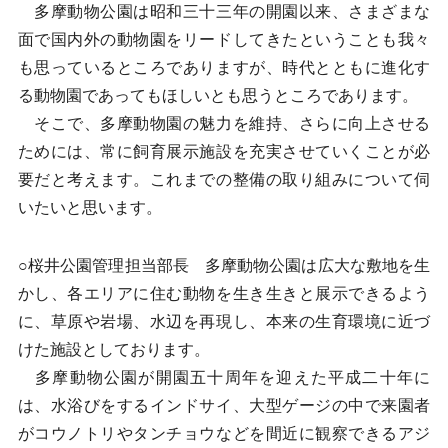
多摩動物公園は昭和三十三年の開園以来、さまざまな
面で国内外の動物園をリードしてきたということも我々
も思っているところでありますが、時代とともに進化す
る動物園であってもほしいとも思うところであります。
そこで、多摩動物園の魅力を維持、さらに向上させる
ためには、常に飼育展示施設を充実させていくことが必
要だと考えます。これまでの整備の取り組みについて伺
いたいと思います。
○桜井公園管理担当部長 多摩動物公園は広大な敷地を生
かし、各エリアに住む動物を生き生きと展示できるよう
に、草原や岩場、水辺を再現し、本来の生育環境に近づ
けた施設としております。
多摩動物公園が開園五十周年を迎えた平成二十年に
は、水浴びをするインドサイ、大型ゲージの中で来園者
がコウノトリやタンチョウなどを間近に観察できるアジ