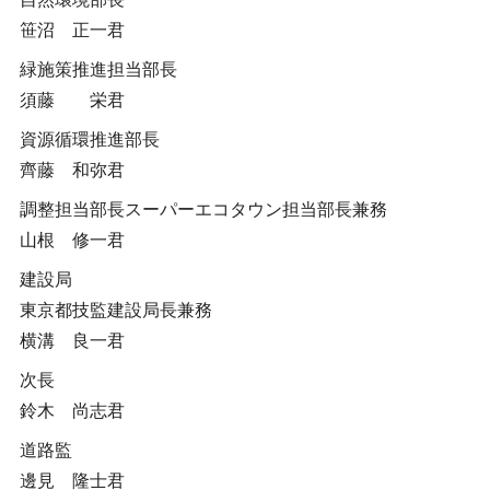
笹沼 正一君
緑施策推進担当部長
須藤 栄君
資源循環推進部長
齊藤 和弥君
調整担当部長スーパーエコタウン担当部長兼務
山根 修一君
建設局
東京都技監建設局長兼務
横溝 良一君
次長
鈴木 尚志君
道路監
邊見 隆士君