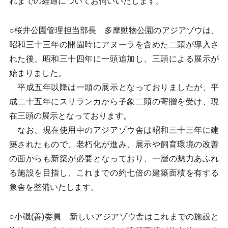
れまでの経過についてお伺いいたします。
○桜井公園管理担当部長 多摩動物公園のアジアゾウは、
昭和三十三年の開園時にアヌーラを含めた二頭が導入さ
れた後、昭和三十四年に一頭追加し、三頭による展示が
始まりました。
平成五年以降は一頭の展示となっておりましたが、平
成二十五年にスリランカから子象二頭の寄贈を受け、現
在三頭の展示となっております。
なお、現在使用中のアジアゾウ舎は昭和三十三年に建
築されたもので、老朽化が進み、展示や飼育環境の改善
の面からも新築が必要となっており、一層の魅力あふれ
る施設を目指し、これまでの約七倍の建築面積を有する
象舎を整備いたします。
○小磯(善)委員 新しいアジアゾウ舎はこれまでの施設と