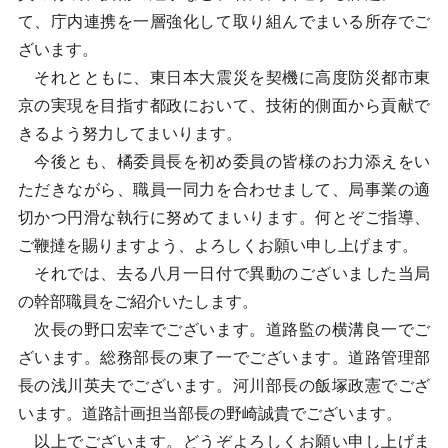
て、庁内連携を一層強化して取り組んでまいる所存でご
ざいます。
それとともに、東日本大震災を契機に高度防災都市東
京の実現を目指す都政において、技術的側面から貢献で
きるよう努力してまいります。
今後とも、橘委員長を初め委員の皆様のお力添えをい
ただきながら、職員一同力を合わせまして、局事業の適
切かつ円滑な執行に努めてまいります。何とぞご指導、
ご鞭撻を賜りますよう、よろしくお願い申し上げます。
それでは、去る八月一日付で異動のございました当局
の幹部職員をご紹介いたします。
次長の野口宏幸でございます。道路監の横溝良一でご
ざいます。総務部長の東了一でございます。道路管理部
長の浅川英夫でございます。河川部長の飯塚政憲でござ
います。道路計画担当部長の野崎誠貴でございます。
以上でございます。どうぞよろしくお願い申し上げま