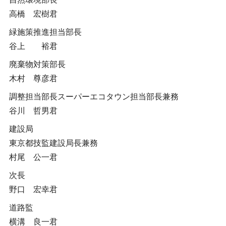
高橋 宏樹君
緑施策推進担当部長
谷上 裕君
廃棄物対策部長
木村 尊彦君
調整担当部長スーパーエコタウン担当部長兼務
谷川 哲男君
建設局
東京都技監建設局長兼務
村尾 公一君
次長
野口 宏幸君
道路監
横溝 良一君