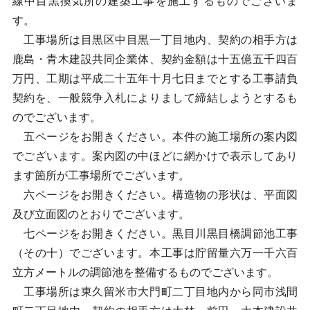
線中目黒換気所の建築工事を施工するものでございま
す。
工事場所は目黒区中目黒一丁目地内、契約の相手方は
鹿島・青木建設共同企業体、契約金額は十五億五千四百
万円、工期は平成二十五年十月七日までとする工事請負
契約を、一般競争入札によりまして締結しようとするも
のでございます。
五ページをお開きください。本件の施工場所の案内図
でございます。案内図の中ほどに網かけで表示してあり
ます箇所が工事場所でございます。
六ページをお開きください。構造物の形状は、平面図
及び立面図のとおりでございます。
七ページをお開きください。黒目川黒目橋調節池工事
（その十）でございます。本工事は貯留量六万一千六百
立方メートルの調節池を整備するものでございます。
工事場所は東久留米市大門町二丁目地内から同市浅間