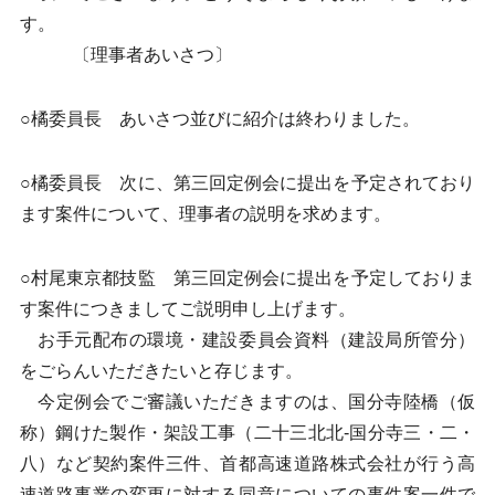
す。
〔理事者あいさつ〕
○橘委員長 あいさつ並びに紹介は終わりました。
○橘委員長 次に、第三回定例会に提出を予定されており
ます案件について、理事者の説明を求めます。
○村尾東京都技監 第三回定例会に提出を予定しておりま
す案件につきましてご説明申し上げます。
お手元配布の環境・建設委員会資料（建設局所管分）
をごらんいただきたいと存じます。
今定例会でご審議いただきますのは、国分寺陸橋（仮
称）鋼けた製作・架設工事（二十三北北-国分寺三・二・
八）など契約案件三件、首都高速道路株式会社が行う高
速道路事業の変更に対する同意についての事件案一件で