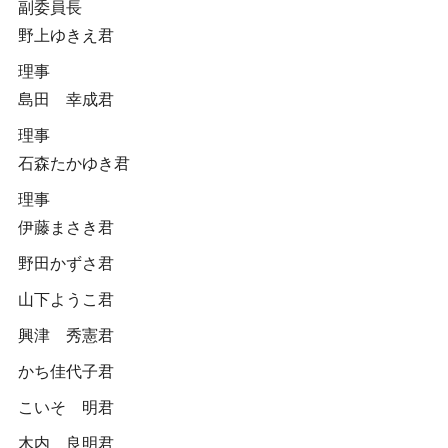
副委員長
野上ゆきえ君
理事
島田 幸成君
理事
石森たかゆき君
理事
伊藤まさき君
野田かずさ君
山下ようこ君
興津 秀憲君
かち佳代子君
こいそ 明君
木内 良明君