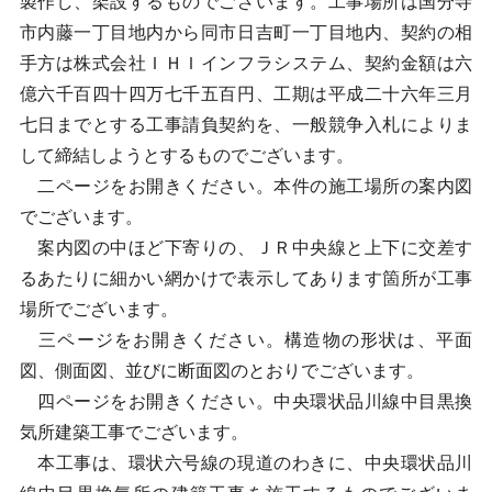
製作し、架設するものでございます。工事場所は国分寺
市内藤一丁目地内から同市日吉町一丁目地内、契約の相
手方は株式会社ＩＨＩインフラシステム、契約金額は六
億六千百四十四万七千五百円、工期は平成二十六年三月
七日までとする工事請負契約を、一般競争入札によりま
して締結しようとするものでございます。
二ページをお開きください。本件の施工場所の案内図
でございます。
案内図の中ほど下寄りの、ＪＲ中央線と上下に交差す
るあたりに細かい網かけで表示してあります箇所が工事
場所でございます。
三ページをお開きください。構造物の形状は、平面
図、側面図、並びに断面図のとおりでございます。
四ページをお開きください。中央環状品川線中目黒換
気所建築工事でございます。
本工事は、環状六号線の現道のわきに、中央環状品川