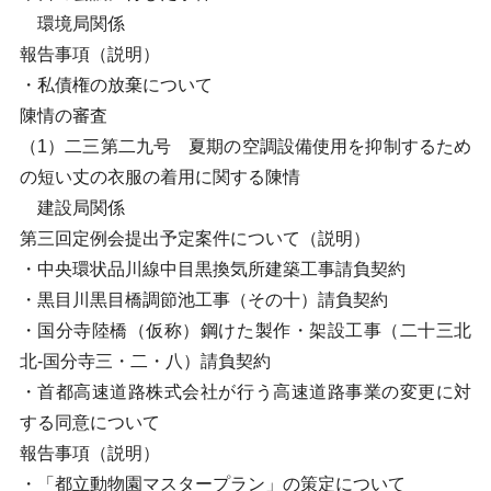
環境局関係
報告事項（説明）
・私債権の放棄について
陳情の審査
（1）二三第二九号 夏期の空調設備使用を抑制するため
の短い丈の衣服の着用に関する陳情
建設局関係
第三回定例会提出予定案件について（説明）
・中央環状品川線中目黒換気所建築工事請負契約
・黒目川黒目橋調節池工事（その十）請負契約
・国分寺陸橋（仮称）鋼けた製作・架設工事（二十三北
北-国分寺三・二・八）請負契約
・首都高速道路株式会社が行う高速道路事業の変更に対
する同意について
報告事項（説明）
・「都立動物園マスタープラン」の策定について