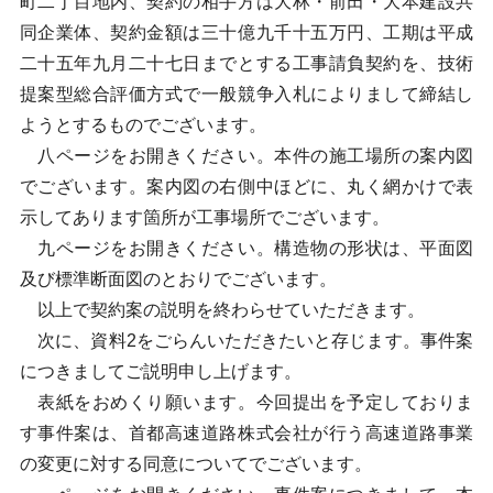
町二丁目地内、契約の相手方は大林・前田・大本建設共
同企業体、契約金額は三十億九千十五万円、工期は平成
二十五年九月二十七日までとする工事請負契約を、技術
提案型総合評価方式で一般競争入札によりまして締結し
ようとするものでございます。
八ページをお開きください。本件の施工場所の案内図
でございます。案内図の右側中ほどに、丸く網かけで表
示してあります箇所が工事場所でございます。
九ページをお開きください。構造物の形状は、平面図
及び標準断面図のとおりでございます。
以上で契約案の説明を終わらせていただきます。
次に、資料2をごらんいただきたいと存じます。事件案
につきましてご説明申し上げます。
表紙をおめくり願います。今回提出を予定しておりま
す事件案は、首都高速道路株式会社が行う高速道路事業
の変更に対する同意についてでございます。