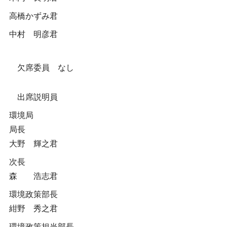
高橋かずみ君
中村 明彦君
欠席委員 なし
出席説明員
環境局
局長
大野 輝之君
次長
森 浩志君
環境政策部長
紺野 秀之君
環境政策担当部長