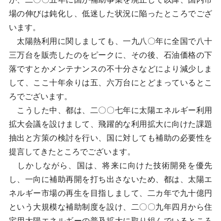
場の伸びは鈍化し、低迷した状況に陥ったところでござ
います。
太陽熱利用に関しましても、一九八〇年に全国で八十
三万台を販売したのをピークに、その後、石油価格の下
落ですとかメンテナンスの不十分さなどにより減少しま
して、ここ十年余りは五、六万台にとどまっているとこ
ろでございます。
こうした中、都は、二〇〇七年に太陽エネルギー利用
拡大会議を設けまして、飛躍的な利用拡大に向けた課題
抽出と方策の検討を行い、国に対しても補助の必要性を
提言してきたところでございます。
しかしながら、国は、将来に向けた技術開発を優先
し、一向に補助再開を打ち出さないため、都は、太陽エ
ネルギー市場の再生を目指しまして、二カ年で九十億円
という大規模な補助制度を設け、二〇〇九年四月から住
宅用太陽エネルギーの普及拡大に取り組んでいるところ