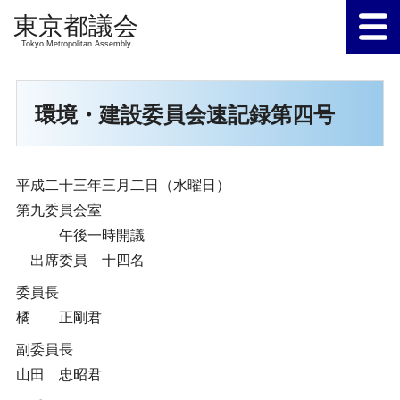
Tokyo Metropolitan Assembly
環境・建設委員会速記録第四号
平成二十三年三月二日（水曜日）
第九委員会室
午後一時開議
出席委員 十四名
委員長
橘 正剛君
副委員長
山田 忠昭君