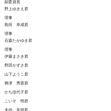
副委員長
野上ゆきえ君
理事
島田 幸成君
理事
石森たかゆき君
理事
伊藤まさき君
野田かずさ君
山下ようこ君
興津 秀憲君
かち佳代子君
こいそ 明君
木内 良明君