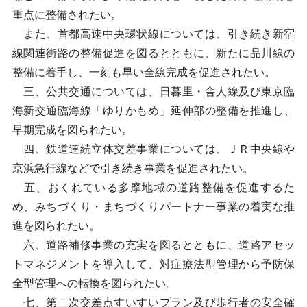
重点に整備されたい。
また、首都高速中央環状線については、引き続き新宿
線関連街路の整備促進を図るとともに、新たに品川線の
整備に着手し、一刻も早い全線完成を促進されたい。
三、公共交通については、日暮里・舎人線及び東京臨
海新交通臨海線「ゆりかもめ」延伸部の整備を推進し、
早期完成を図られたい。
四、鉄道連続立体交差事業については、ＪＲ中央線や
京浜急行線などで引き続き事業を促進されたい。
五、おくれている多摩地域の道路整備を促進するた
め、みちづくり・まちづくりパートナー事業の着実な推
進を図られたい。
六、道路補修事業の充実を図るとともに、道路アセッ
トマネジメントを導入して、対症療法型管理から予防保
全型管理への転換を図られたい。
七、第二次交差点すいすいプラン及び歩行者の安全確