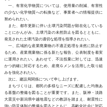
一、有害化学物質については、使用量の削減、有害性
の少ない化学物質への転換など、事業者への情報提供に
努められたい。
また、都市更新に伴い土壌汚染問題が顕在化している
ことにかんがみ、土壌汚染の未然防止を図るとともに、
発見された土壌汚染の適切な処理を指導されたい。
一、広域的な産業廃棄物の不適正処理を未然に防止す
るため、産業廃棄物に係る新たな報告、公表制度を着実
に運用されたい。あわせて、不法投棄に対しては、迅速
かつ的確に対応するため、産廃Ｇメンを活用した取り組
みを強化されたい。
次に、建設局関係について申し上げます。
まちづくりは、都民の多様なニーズに配慮した均衡あ
る基盤の整備を図ることが重要です。また、阪神・淡路
大震災や新潟県中越地震などの教訓を踏まえ、耐震性に
強い防災体制の整備を図るとともに、高齢化社会に対応