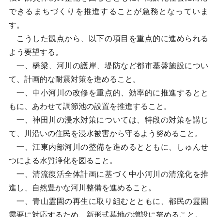
できるまちづくりを推進することが急務となっていま
す。
こうした観点から、以下の項目を重点的に進められる
よう要望する。
一、橋梁、河川の護岸、堤防など都市基盤施設につい
て、計画的な耐震対策を進めること。
一、中小河川の改修を重点的、効率的に推進するとと
もに、あわせて調節池の設置を推進すること。
一、神田川の浸水対策については、特段の対策を講じ
て、川沿いの住民を浸水被害から守るよう努めること。
一、江東内部河川の整備を進めるとともに、しゅんせ
つによる水質浄化を図ること。
一、清流復活全体計画に基づく中小河川の清流化を推
進し、自然豊かな河川整備を進めること。
一、青山霊園の再生に取り組むとともに、都民の霊園
需要に対応するため、新形式墓地の増設に努めること。