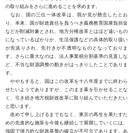
の取り組みをさらに進めることを求めます。
なお、国の三位一体改革は、我が党が懸念したとお
り、本来、国が財政責任を負うべき義務教育国庫負担金
などが削減対象とされ、地方分権改革とはほど遠いもの
になっているばかりか、生活保護などの具体的取り扱い
が先送りされ、先行きが不透明なものとなっておりま
す。さらに重大なのは、法人事業税分割基準の見直しな
ど、不当な財源調整の動きがはっきりしたことでありま
す。
ややもすると、国はこの改革を十八年度までに終わら
せたいようでありますが、このまま幕を引かせることな
く、引き続き地方税財政改革に取り組んでいただきたい
と思います。
改めて申し上げるまでもなく、東京の再生を果たすた
めの先進的な施策を今後も継続して展開していくには、
強固で弾力的な財政基盤の確立が不可欠であります。あ