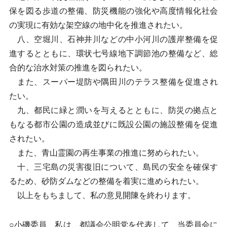
保を図る歩道の整備、防災機能の強化や高度情報化社会
の実現に有効な架空線の地中化を推進されたい。
八、空堀川、石神井川などの中小河川の護岸整備を促
進するとともに、環状七号線地下調節池の整備など、総
合的な治水対策の推進を図られたい。
また、スーパー堤防や隅田川のテラス整備を促進され
たい。
九、都民に緑と潤いを与えるとともに、防災の拠点と
もなる都市公園の造成並びに既設公園の施設整備を促進
されたい。
また、青山霊園の再生事業の推進に努められたい。
十、三宅島の災害復旧について、島民の安全を確保す
るため、砂防ダムなどの整備を着実に進められたい。
以上をもちまして、私の意見開陳を終わります。
○小磯委員 私は、都議会公明党を代表して、当委員会に