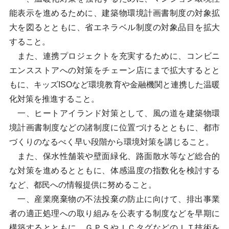
能表示を進めるために、建築物環境計画書制度の対象拡
大を図るとともに、省エネラベル制度の対象品目を拡大
すること。
また、連携プロジェクトを充実するために、コンビニ
エンスストアへの対策をチェーン店にまで拡大するとと
もに、キッズISOなど環境教育や金融機関と連携した温暖
化対策を推進すること。
一、ヒートアイランド対策として、風の道を建築物環
境計画書制度などの諸制度に位置づけるとともに、都市
づくりのなるべく早い段階から環境対策を講じること。
また、保水性舗装や壁面緑化、路面散水等など総合的
な対策を進めるとともに、体感温度の指数化を検討する
など、都民への情報提供に努めること。
一、産業廃棄物の不法投棄の防止に向けて、排出事業
者の適正処理への取り組みを公表する制度などを早期に
構築するとともに、ＧＰＳやＩＣタグなどのＩＴ技術を