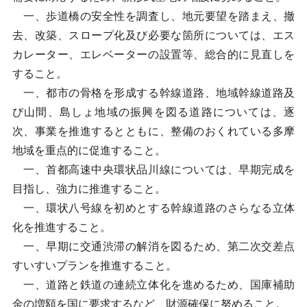
一、歩道橋の安全性を調査し、地元要望を踏まえ、撤
去、改築、スロープ化及び必要な箇所については、エス
カレーター、エレベーターの設置等、総合的に見直しを
すること。
一、都市の骨格を形成する幹線道路、地域幹線道路及
び山間、島しょ地域の振興を図る道路については、逐
次、事業を推進するとともに、整備のおくれている多摩
地域を重点的に促進すること。
一、首都高速中央環状品川線については、早期完成を
目指し、強力に推進すること。
一、環状八号線を初めとする幹線道路のさらなる立体
化を推進すること。
一、早期に交通渋滞の解消を図るため、第二次交差点
すいすいプランを推進すること。
一、道路と鉄道の連続立体化を進めるため、国庫補助
金の増額を国に要求するなど、財源確保に努めること。