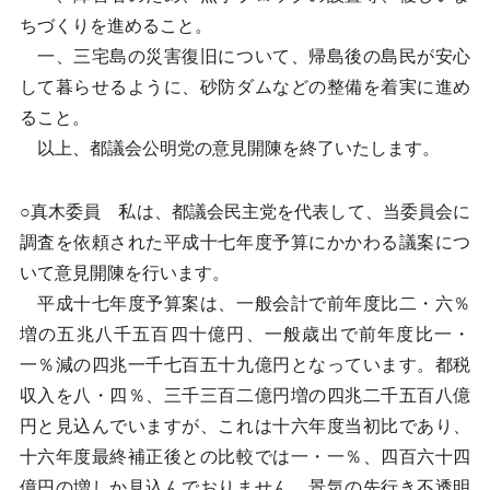
ちづくりを進めること。
一、三宅島の災害復旧について、帰島後の島民が安心
して暮らせるように、砂防ダムなどの整備を着実に進め
ること。
以上、都議会公明党の意見開陳を終了いたします。
○真木委員 私は、都議会民主党を代表して、当委員会に
調査を依頼された平成十七年度予算にかかわる議案につ
いて意見開陳を行います。
平成十七年度予算案は、一般会計で前年度比二・六％
増の五兆八千五百四十億円、一般歳出で前年度比一・
一％減の四兆一千七百五十九億円となっています。都税
収入を八・四％、三千三百二億円増の四兆二千五百八億
円と見込んでいますが、これは十六年度当初比であり、
十六年度最終補正後との比較では一・一％、四百六十四
億円の増しか見込んでおりません。景気の先行き不透明