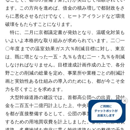
ます。この方向を進めば、借金の積み増しで都財政をさ
らに悪化させるだけでなく、ヒートアイランドなど環境
破壊をもたらすことになります。
特に、二月に京都議定書が発効となり、温暖化対策も
いよいよ本格的な取り組みが求められています。二〇一
〇年度までの温室効果ガス六％削減目標に対し、東京
は、既に増となった一五・九％も含む二一・九％を削減
しなければなりません。目標達成計画作成の上で、各分
野ごとの削減の総量を定め、事業所や業種ごとの削減計
画と実効性ある仕組みの導入のためにも、都が今こそ全
力を尽くすことを求めます。
大型幹線道路の建設では、首都高公団への出資、貸付
金を二百五十二億円計上した上、中央環状品川線の半分
を都が直接整備するとして、公団の事業に先行して着手
するための用地買収費を計上しました。また、区部環状
道路、多摩地域を南北に貫く幹線道路などの整備で千九