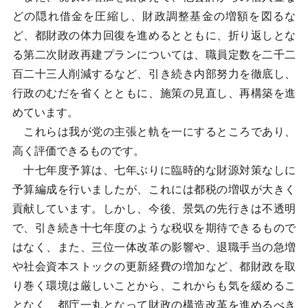
どの隠れ借金を圧縮し、財政調整基金の増額を図るな
ど、都財政の体力回復を進めるとともに、折り返しとな
る第二次財政再建プランについては、職員定数を二千二
百二十三人削減するなど、引き続き内部努力を徹底し、
行政のむだを省くとともに、施策の見直し、再構築を進
めています。
これらは我が党の主張と軌を一にするところであり、
高く評価できるものです。
十七年度予算は、七年ぶりに臨時的な財源対策なしに
予算編成を行いましたが、これには都税の増収が大きく
貢献しています。しかし、今後、景気の先行きは不透明
で、引き続き十七年度のような税収を期待できるもので
はなく、また、三位一体改革の影響や、退職手当の急増
や社会資本ストックの更新経費の増加など、都財政を取
り巻く環境は厳しいことから、これからも気を緩めるこ
となく、都庁一丸となって財政の構造改革を進めるべき