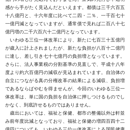
感から手がたく見込んだといえます。都債は三千六百五
十八億円と、十六年度に比べて二四・二％、一千百七十
一億円減となっていますが、通常債で見れば二百八十七
億円増の二千六百六十二億円となっています。
いわゆる三位一体改革により、新たに七百三十五億円
が歳入に計上されましたが、新たな負担が八百十二億円
に達し、差し引き七十七億円の負担増となっています。
さらに、法人事業税の分割基準の見直しで、平成十八年
度より約六百億円の減収が見込まれています。自治体の
自立につながる真の分権改革の結果による減収、負担増
であるならばやむを得ませんが、今回のいわゆる三位一
体改革は、単に国の負担を自治体に押しつけるものでし
かなく、到底許せるものではありません。
歳出においては、福祉と保健、都市の整備以外は軒並
み前年度比減となっており、福祉と保健の増四百四十二
億円についても、いわゆる三位一体改革による国民健康