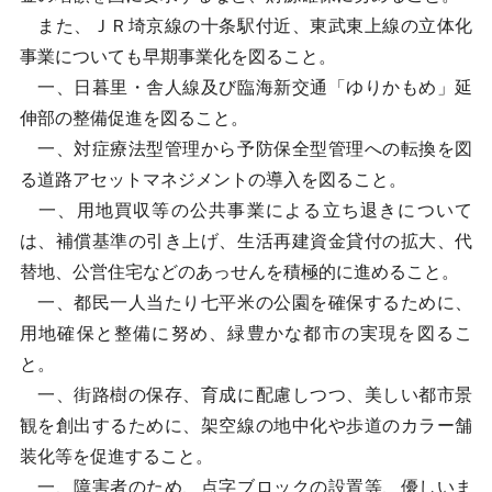
また、ＪＲ埼京線の十条駅付近、東武東上線の立体化
事業についても早期事業化を図ること。
一、日暮里・舎人線及び臨海新交通「ゆりかもめ」延
伸部の整備促進を図ること。
一、対症療法型管理から予防保全型管理への転換を図
る道路アセットマネジメントの導入を図ること。
一、用地買収等の公共事業による立ち退きについて
は、補償基準の引き上げ、生活再建資金貸付の拡大、代
替地、公営住宅などのあっせんを積極的に進めること。
一、都民一人当たり七平米の公園を確保するために、
用地確保と整備に努め、緑豊かな都市の実現を図るこ
と。
一、街路樹の保存、育成に配慮しつつ、美しい都市景
観を創出するために、架空線の地中化や歩道のカラー舗
装化等を促進すること。
一、障害者のため、点字ブロックの設置等、優しいま