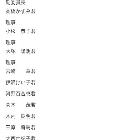
副委員長
高橋かずみ君
理事
小松 恭子君
理事
大塚 隆朗君
理事
宮崎 章君
伊沢けい子君
河野百合恵君
真木 茂君
木内 良明君
三原 將嗣君
大西由紀子君