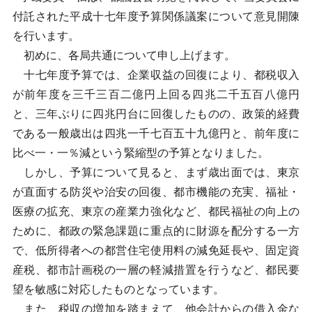
付託された平成十七年度予算関係議案について意見開陳
を行います。
初めに、各局共通について申し上げます。
十七年度予算では、企業収益の回復により、都税収入
が前年度を三千三百二億円上回る四兆二千五百八億円
と、三年ぶりに四兆円台に回復したものの、政策的経費
である一般歳出は四兆一千七百五十九億円と、前年度に
比べ一・一％減という緊縮型の予算となりました。
しかし、予算について見ると、まず歳出面では、東京
が直面する防災や治安の回復、都市機能の充実、福祉・
医療の拡充、東京の産業力強化など、都民福祉の向上の
ために、都政の緊急課題に重点的に財源を配分する一方
で、低所得者への都営住宅使用料の減免延長や、固定資
産税、都市計画税の一層の軽減措置を行うなど、都民要
望を敏感に対応したものとなっています。
また、税収の増加を踏まえて、他会計からの借入金な