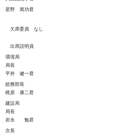
星野 篤功君
欠席委員 なし
出席説明員
環境局
局長
平井 健一君
総務部長
梶原 康二君
建設局
局長
岩永 勉君
次長