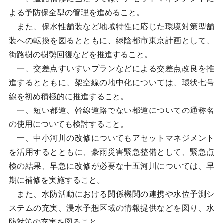
よる予防保全型の管理を進めること。
また、保水性舗装など地域特性に応じた環境対策型舗
装への転換を図るとともに、緑陰都市東京計画として、
街路樹の樹勢回復などを推進すること。
一、交差点すいすいプランなどによる交差点改良を推
進するとともに、架空線の地中化については、環状七号
線を初め積極的に推進すること。
一、短い都道、幹線道路でない都道についての通称名
の使用についても検討すること。
一、中小河川の改修についてもアセットマネジメント
を活用するとともに、豪雨災害緊急整備として、緊急点
検の結果、早急に改修が必要な十五河川については、早
期に補修を実施すること。
また、水防活動における関係機関の連携や水位予測シ
ステムの充実、浸水予想区域の情報提供などを図り、水
防対策の充実を図ること。