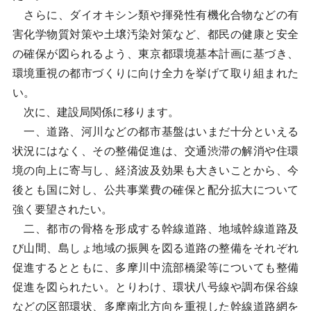
さらに、ダイオキシン類や揮発性有機化合物などの有
害化学物質対策や土壌汚染対策など、都民の健康と安全
の確保が図られるよう、東京都環境基本計画に基づき、
環境重視の都市づくりに向け全力を挙げて取り組まれた
い。
次に、建設局関係に移ります。
一、道路、河川などの都市基盤はいまだ十分といえる
状況にはなく、その整備促進は、交通渋滞の解消や住環
境の向上に寄与し、経済波及効果も大きいことから、今
後とも国に対し、公共事業費の確保と配分拡大について
強く要望されたい。
二、都市の骨格を形成する幹線道路、地域幹線道路及
び山間、島しょ地域の振興を図る道路の整備をそれぞれ
促進するとともに、多摩川中流部橋梁等についても整備
促進を図られたい。とりわけ、環状八号線や調布保谷線
などの区部環状、多摩南北方向を重視した幹線道路網を