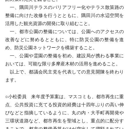
一、隅田川テラスのバリアフリー化やテラス散策路の
整備に向けた改修を行うとともに、隅田川の水辺空間を
活用した観光資源の開発に取り組むこと。
一、都市公園の整備については、公園へのアクセスの
改善などに努めるとともに、特に防災公園の整備を進
め、防災公園ネットワークを構築すること。
一、公園や霊園の整備を初め、建設局が携わる事業に
おいては、可能な限り多摩産木材の活用を進めること。
以上で、都議会民主党を代表しての意見開陳を終わり
ます。
○小松委員 来年度予算案は、マスコミも、都市再生に重
点、公共投資に充てる投資的経費は十四年ぶりの高い伸
びなどと指摘しているように、丸の内・大手町再開発や
三環状道路など、都市再生を聖域とし、重点的に配分す
ることで、都市の整備予算だけが突出して増額されてい