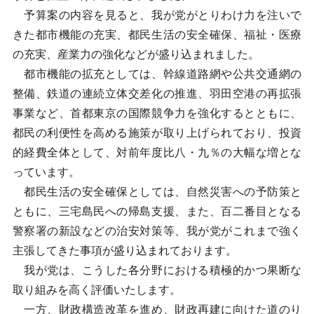
予算案の内容を見ると、我が党がとりわけ力を注いで
きた都市機能の充実、都民生活の安全確保、福祉・医療
の充実、産業力の強化などが盛り込まれました。
都市機能の拡充としては、幹線道路網や公共交通網の
整備、鉄道の連続立体交差化の推進、羽田空港の再拡張
事業など、首都東京の国際競争力を強化するとともに、
都民の利便性を高める施策が取り上げられており、投資
的経費全体として、対前年度比八・九％の大幅な増とな
っています。
都民生活の安全確保としては、自然災害への予防策と
ともに、三宅島民への帰島支援、また、百二番目となる
警察署の新設などの治安対策等、我が党がこれまで強く
主張してきた事項が盛り込まれております。
我が党は、こうした各分野における積極的かつ果断な
取り組みを高く評価いたします。
一方、財政構造改革を進め、財政再建に向けた道のり