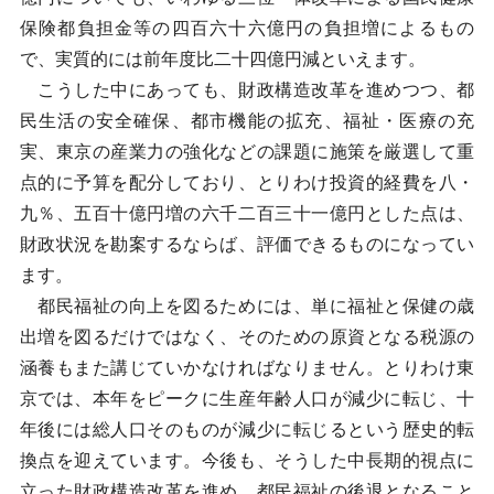
保険都負担金等の四百六十六億円の負担増によるもの
で、実質的には前年度比二十四億円減といえます。
こうした中にあっても、財政構造改革を進めつつ、都
民生活の安全確保、都市機能の拡充、福祉・医療の充
実、東京の産業力の強化などの課題に施策を厳選して重
点的に予算を配分しており、とりわけ投資的経費を八・
九％、五百十億円増の六千二百三十一億円とした点は、
財政状況を勘案するならば、評価できるものになってい
ます。
都民福祉の向上を図るためには、単に福祉と保健の歳
出増を図るだけではなく、そのための原資となる税源の
涵養もまた講じていかなければなりません。とりわけ東
京では、本年をピークに生産年齢人口が減少に転じ、十
年後には総人口そのものが減少に転じるという歴史的転
換点を迎えています。今後も、そうした中長期的視点に
立った財政構造改革を進め、都民福祉の後退となること