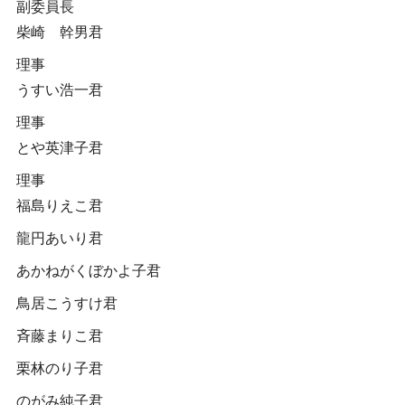
副委員長
柴崎 幹男君
理事
うすい浩一君
理事
とや英津子君
理事
福島りえこ君
龍円あいり君
あかねがくぼかよ子君
鳥居こうすけ君
斉藤まりこ君
栗林のり子君
のがみ純子君