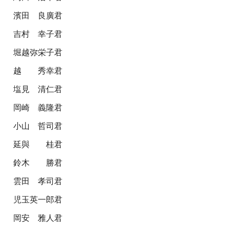
濱田 良廣君
吉村 幸子君
堀越弥栄子君
越 秀幸君
塩見 清仁君
岡崎 義隆君
小山 哲司君
延與 桂君
鈴木 勝君
雲田 孝司君
児玉英一郎君
岡安 雅人君