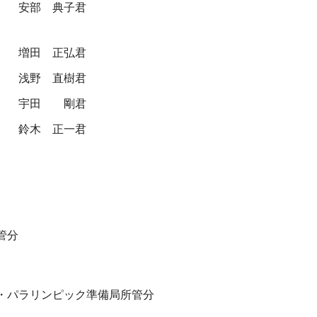
安部 典子君
増田 正弘君
浅野 直樹君
宇田 剛君
鈴木 正一君
管分
・パラリンピック準備局所管分