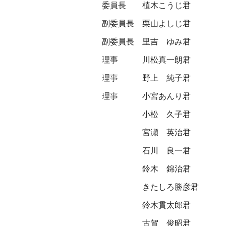
委員長
植木こうじ君
副委員長
栗山よしじ君
副委員長
里吉 ゆみ君
理事
川松真一朗君
理事
野上 純子君
理事
小宮あんり君
小松 久子君
宮瀬 英治君
石川 良一君
鈴木 錦治君
きたしろ勝彦君
鈴木貫太郎君
古賀 俊昭君