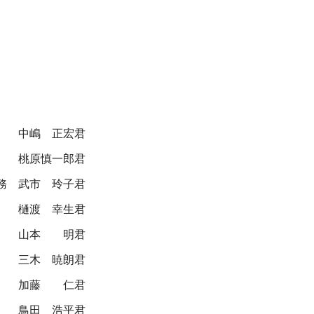
中嶋 正宏君
桃原慎一郎君
務
武市 玲子君
樋渡 幸生君
山本 明君
三木 暁朗君
加藤 仁君
鳥田 浩平君