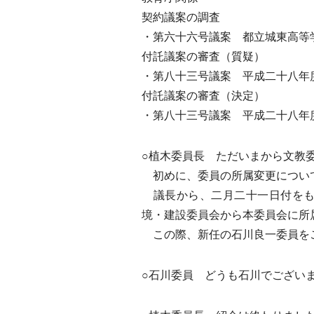
契約議案の調査
・第六十六号議案 都立城東高等
付託議案の審査（質疑）
・第八十三号議案 平成二十八年
付託議案の審査（決定）
・第八十三号議案 平成二十八年
○植木委員長 ただいまから文教
初めに、委員の所属変更につい
議長から、二月二十一日付をも
境・建設委員会から本委員会に所
この際、新任の石川良一委員を
○石川委員 どうも石川でござい