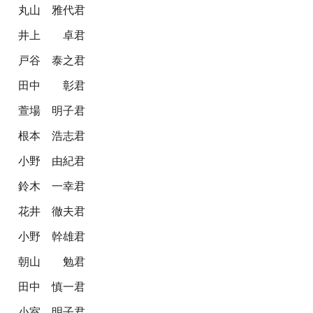
丸山 雅代君
井上 卓君
戸谷 泰之君
田中 彰君
萱場 明子君
根本 浩志君
小野 由紀君
鈴木 一幸君
花井 徹夫君
小野 幹雄君
朝山 勉君
田中 慎一君
小室 明子君