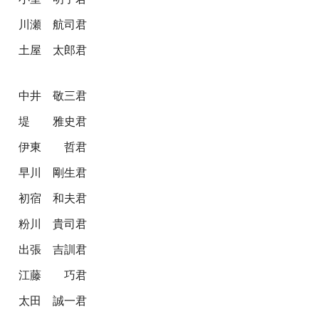
川瀬 航司君
土屋 太郎君
中井 敬三君
堤 雅史君
伊東 哲君
早川 剛生君
初宿 和夫君
粉川 貴司君
出張 吉訓君
江藤 巧君
太田 誠一君