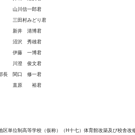
山川信一郎君
三田村みどり君
新井 清博君
沼沢 秀雄君
伊藤 一博君
川澄 俊文君
部長
関口 修一君
直原 裕君
地区単位制高等学校（仮称）（H十七）体育館改築及び校舎改