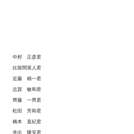
中村 正彦君
比留間英人君
近藤 精一君
志賀 敏和君
齊藤 一男君
松田 芳和君
橋本 直紀君
井出 隆安君