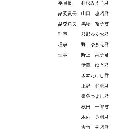
委員長
村松みえ子君
副委員長
山田 忠昭君
副委員長
馬場 裕子君
理事
服部ゆくお君
理事
野上ゆきえ君
理事
野上 純子君
伊藤 ゆう君
坂本たけし君
上野 和彦君
泉谷つよし君
秋田 一郎君
木内 良明君
古賀 俊昭君