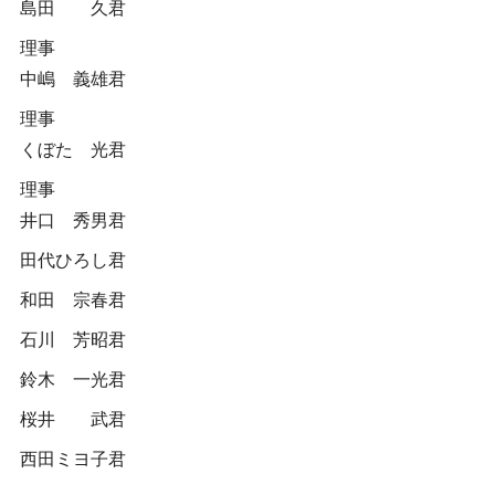
島田 久君
理事
中嶋 義雄君
理事
くぼた 光君
理事
井口 秀男君
田代ひろし君
和田 宗春君
石川 芳昭君
鈴木 一光君
桜井 武君
西田ミヨ子君