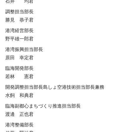
石井 均君
調整担当部長
勝見 恭子君
港湾経営部長
野平雄一郎君
港湾振興担当部長
原田 幸定君
臨海開発部長
若林 憲君
開発調整担当部長島しょ空港技術担当部長兼務
水飼 和典君
臨海副都心まちづくり推進担当部長
渡邊 正也君
港湾整備部長