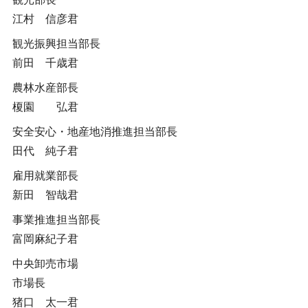
江村 信彦君
観光振興担当部長
前田 千歳君
農林水産部長
榎園 弘君
安全安心・地産地消推進担当部長
田代 純子君
雇用就業部長
新田 智哉君
事業推進担当部長
富岡麻紀子君
中央卸売市場
市場長
猪口 太一君