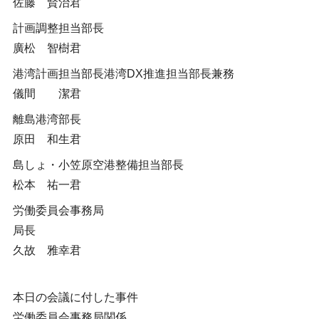
佐藤 賢治君
計画調整担当部長
廣松 智樹君
港湾計画担当部長港湾DX推進担当部長兼務
儀間 潔君
離島港湾部長
原田 和生君
島しょ・小笠原空港整備担当部長
松本 祐一君
労働委員会事務局
局長
久故 雅幸君
本日の会議に付した事件
労働委員会事務局関係