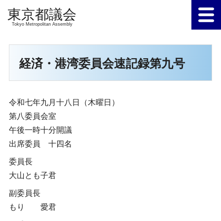
Tokyo Metropolitan Assembly
経済・港湾委員会速記録第九号
令和七年九月十八日（木曜日）
第八委員会室
午後一時十分開議
出席委員 十四名
委員長
大山とも子君
副委員長
もり 愛君