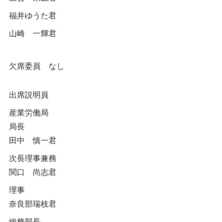
福井ゆうた君
山崎 一輝君
欠席委員 なし
出席説明員
産業労働局
局長
田中 慎一君
次長理事兼務
関口 尚志君
理事
奈良部瑞枝君
総務部長