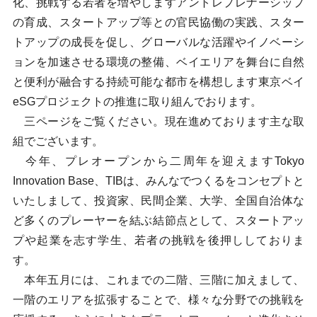
化、挑戦する若者を増やしますアントレプレナーシップ
の育成、スタートアップ等との官民協働の実践、スター
トアップの成長を促し、グローバルな活躍やイノベーシ
ョンを加速させる環境の整備、ベイエリアを舞台に自然
と便利が融合する持続可能な都市を構想します東京ベイ
eSGプロジェクトの推進に取り組んでおります。
三ページをご覧ください。現在進めております主な取
組でございます。
今年、プレオープンから二周年を迎えますTokyo
Innovation Base、TIBは、みんなでつくるをコンセプトと
いたしまして、投資家、民間企業、大学、全国自治体な
ど多くのプレーヤーを結ぶ結節点として、スタートアッ
プや起業を志す学生、若者の挑戦を後押ししておりま
す。
本年五月には、これまでの二階、三階に加えまして、
一階のエリアを拡張することで、様々な分野での挑戦を