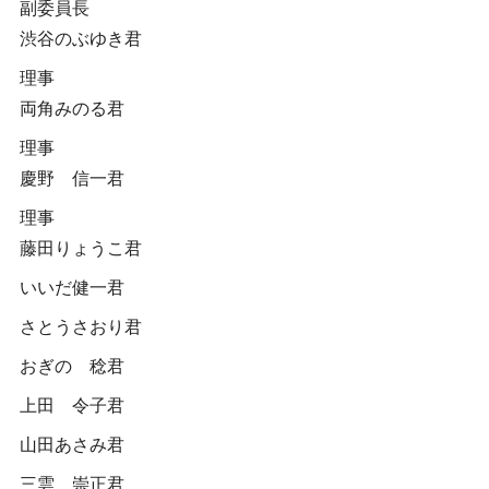
副委員長
渋谷のぶゆき君
理事
両角みのる君
理事
慶野 信一君
理事
藤田りょうこ君
いいだ健一君
さとうさおり君
おぎの 稔君
上田 令子君
山田あさみ君
三雲 崇正君