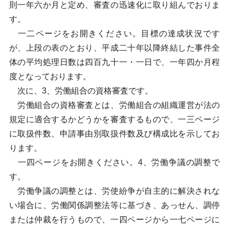
則一年六か月と定め、審査の迅速化に取り組んでおりま
す。
一二ページをお開きください。目標の達成状況です
が、上段の表のとおり、平成二十年以降終結した事件全
体の平均処理日数は四百九十一・一日で、一年四か月程
度となっております。
次に、3、労働組合の資格審査です。
労働組合の資格審査とは、労働組合の組織運営が法の
規定に適合するかどうかを審査するもので、一三ページ
に取扱件数、申請事由別取扱件数及び構成比を示してお
ります。
一四ページをお開きください。4、労働争議の調整で
す。
労働争議の調整とは、労使紛争が自主的に解決されな
い場合に、労働関係調整法等に基づき、あっせん、調停
または仲裁を行うもので、一四ページから一七ページに