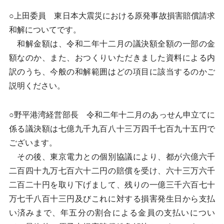
○上田委員 東日本大震災における原発事故損害賠償請求
和解についてです。
和解金額は、令和二年十二月の議決額全額の一部の金
額なのか、また、おつくりいただきました資料による内
訳のうち、今般の和解範囲はどの項目に該当するのかご
説明ください。
○野平港湾経営部長 令和二年十二月のあっせん申立てに
係る議決額は七億九千九百八十三万四千七百九十五円で
ございます。
その後、東京電力との個別協議により、都が六億六千
二百四十九万七百六十二円の賠償を受け、六十三万六千
二百二十円を取り下げまして、残りの一億三千六百七十
万七千八百十三円及びこれに対する損害発生日から支払
い済みまで、年五分の割合による金員の支払いについ