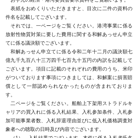
表紙をおめくりいただきますと、目次に二件の資料の
件名を記載してございます。
それでは、一ページをご覧ください。港湾事業に係る
放射性物質対策に要した費用に関する和解あっせん申立
てに係る議決額でございます。
和解あっせん申立てに係る令和二年十二月の議決額七
億九千九百八十三万四千七百九十五円の内訳を記載して
ございます。項目に記載のそれぞれの費用のうち、米印
がついております事項につきましては、和解案に損害賠
償として一部認められなかったものが含まれておりま
す。
二ページをご覧ください。船舶上下架用ストラドルキ
ャリアの買入れに係る入札結果、入札参加条件、入札参
加可能事業者数、入札辞退理由並びに低入札価格調査対
象者への聴取の日時及び内容でございます。
（1）、入札結果でございます。本件に係る入札者氏名