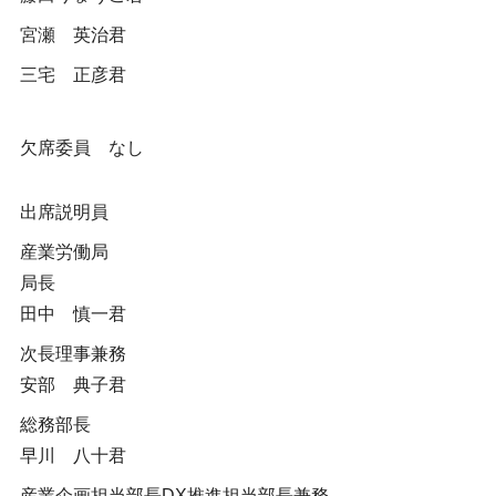
宮瀬 英治君
三宅 正彦君
欠席委員 なし
出席説明員
産業労働局
局長
田中 慎一君
次長理事兼務
安部 典子君
総務部長
早川 八十君
産業企画担当部長DX推進担当部長兼務