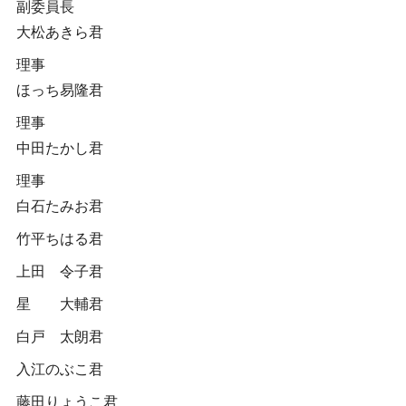
副委員長
大松あきら君
理事
ほっち易隆君
理事
中田たかし君
理事
白石たみお君
竹平ちはる君
上田 令子君
星 大輔君
白戸 太朗君
入江のぶこ君
藤田りょうこ君