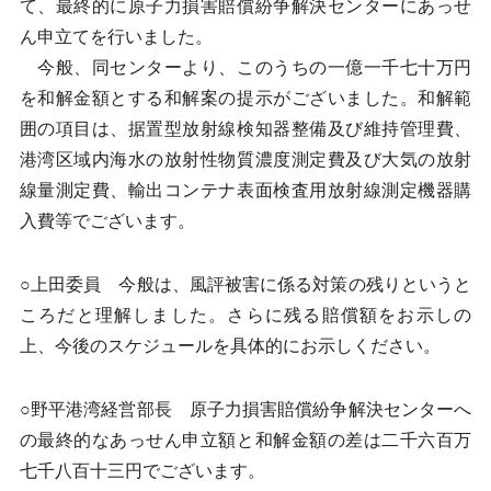
て、最終的に原子力損害賠償紛争解決センターにあっせ
ん申立てを行いました。
今般、同センターより、このうちの一億一千七十万円
を和解金額とする和解案の提示がございました。和解範
囲の項目は、据置型放射線検知器整備及び維持管理費、
港湾区域内海水の放射性物質濃度測定費及び大気の放射
線量測定費、輸出コンテナ表面検査用放射線測定機器購
入費等でございます。
○上田委員 今般は、風評被害に係る対策の残りというと
ころだと理解しました。さらに残る賠償額をお示しの
上、今後のスケジュールを具体的にお示しください。
○野平港湾経営部長 原子力損害賠償紛争解決センターへ
の最終的なあっせん申立額と和解金額の差は二千六百万
七千八百十三円でございます。