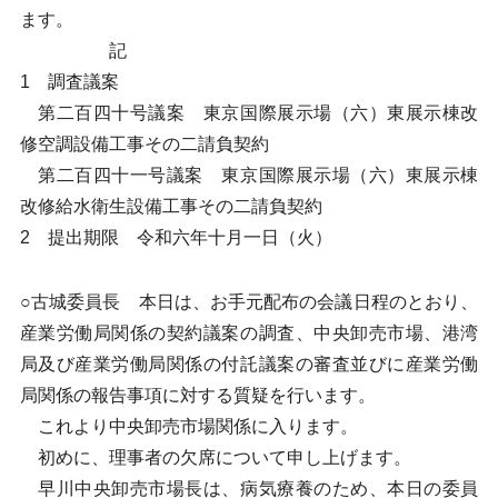
ます。
記
1 調査議案
第二百四十号議案 東京国際展示場（六）東展示棟改
修空調設備工事その二請負契約
第二百四十一号議案 東京国際展示場（六）東展示棟
改修給水衛生設備工事その二請負契約
2 提出期限 令和六年十月一日（火）
○古城委員長 本日は、お手元配布の会議日程のとおり、
産業労働局関係の契約議案の調査、中央卸売市場、港湾
局及び産業労働局関係の付託議案の審査並びに産業労働
局関係の報告事項に対する質疑を行います。
これより中央卸売市場関係に入ります。
初めに、理事者の欠席について申し上げます。
早川中央卸売市場長は、病気療養のため、本日の委員