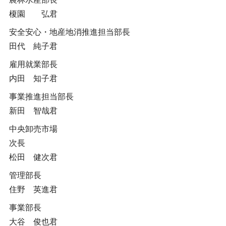
榎園 弘君
安全安心・地産地消推進担当部長
田代 純子君
雇用就業部長
内田 知子君
事業推進担当部長
新田 智哉君
中央卸売市場
次長
松田 健次君
管理部長
住野 英進君
事業部長
大谷 俊也君