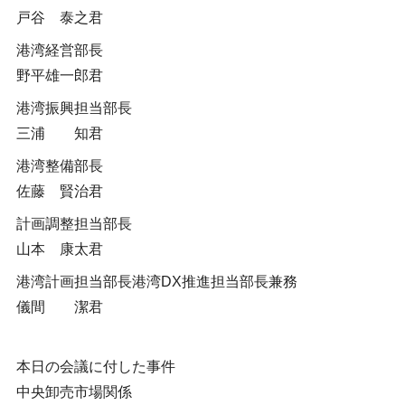
戸谷 泰之君
港湾経営部長
野平雄一郎君
港湾振興担当部長
三浦 知君
港湾整備部長
佐藤 賢治君
計画調整担当部長
山本 康太君
港湾計画担当部長港湾DX推進担当部長兼務
儀間 潔君
本日の会議に付した事件
中央卸売市場関係