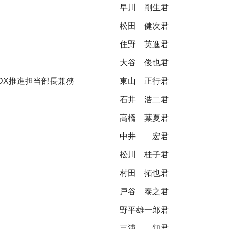
早川 剛生君
松田 健次君
住野 英進君
大谷 俊也君
DX推進担当部長兼務
東山 正行君
石井 浩二君
高橋 葉夏君
中井 宏君
松川 桂子君
村田 拓也君
戸谷 泰之君
野平雄一郎君
三浦 知君