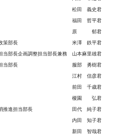
松田 義史君
福田 哲平君
原 郁君
政策部長
米澤 鉄平君
担当部長企画調整担当部長兼務
山本麻里雄君
担当部長
服部 勇樹君
江村 信彦君
前田 千歳君
榎園 弘君
消推進担当部長
田代 純子君
内田 知子君
新田 智哉君