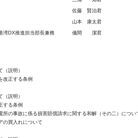
佐藤 賢治君
山本 康太君
港湾DX推進担当部長兼務
儀間 潔君
て（説明）
を改正する条例
て（説明）
正する条例
電所の事故に係る損害賠償請求に関する和解（その二）につい
アの買入れについて