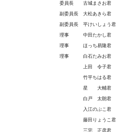
委員長
古城まさお君
副委員長
大松あきら君
副委員長
平けいしょう君
理事
中田たかし君
理事
ほっち易隆君
理事
白石たみお君
上田 令子君
竹平ちはる君
星 大輔君
白戸 太朗君
入江のぶこ君
藤田りょうこ君
三宅 正彦君