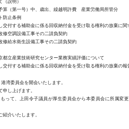
て（説明）
予算（第一号）中、歳出、繰越明許費 産業労働局所管分
ト防止条例
し交付する補助金に係る回収納付金を受け取る権利の放棄に関
改修空調設備工事その二請負契約
改修給水衛生設備工事その二請負契約
京都立産業技術研究センター業務実績評価について
し交付する補助金に係る回収納付金を受け取る権利の放棄の報
・港湾委員会を開会いたします。
て申し上げます。
もって、上田令子議員が厚生委員会から本委員会に所属変更
ご紹介いたします。