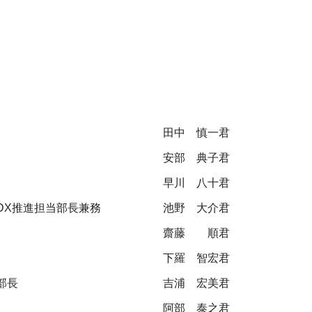
田中 慎一君
安部 典子君
早川 八十君
DX推進担当部長兼務
池野 大介君
齋藤 順君
下羅 智宏君
部長
吉浦 宏美君
阿部 泰之君