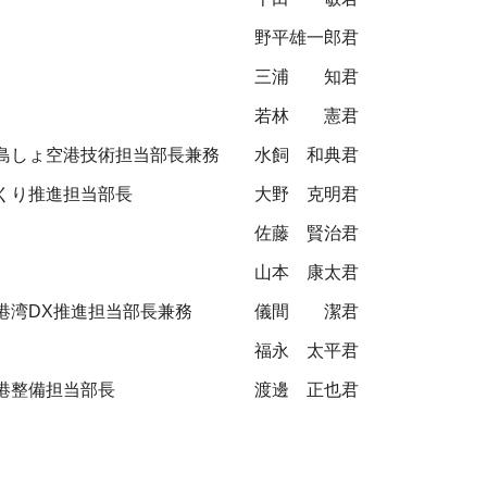
野平雄一郎君
三浦 知君
若林 憲君
島しょ空港技術担当部長兼務
水飼 和典君
くり推進担当部長
大野 克明君
佐藤 賢治君
山本 康太君
港湾DX推進担当部長兼務
儀間 潔君
福永 太平君
港整備担当部長
渡邊 正也君