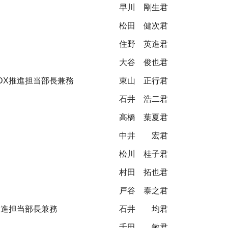
早川 剛生君
松田 健次君
住野 英進君
大谷 俊也君
DX推進担当部長兼務
東山 正行君
石井 浩二君
高橋 葉夏君
中井 宏君
松川 桂子君
村田 拓也君
戸谷 泰之君
推進担当部長兼務
石井 均君
千田 敏君