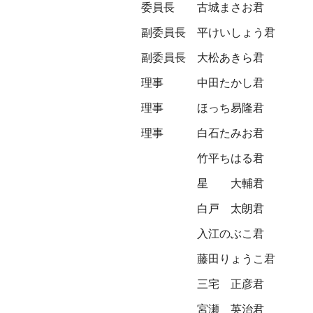
委員長
古城まさお君
副委員長
平けいしょう君
副委員長
大松あきら君
理事
中田たかし君
理事
ほっち易隆君
理事
白石たみお君
竹平ちはる君
星 大輔君
白戸 太朗君
入江のぶこ君
藤田りょうこ君
三宅 正彦君
宮瀬 英治君