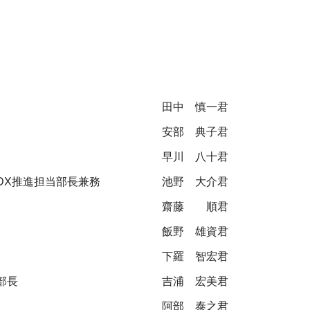
田中 慎一君
安部 典子君
早川 八十君
DX推進担当部長兼務
池野 大介君
齋藤 順君
飯野 雄資君
下羅 智宏君
部長
吉浦 宏美君
阿部 泰之君