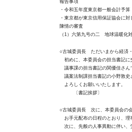
報告事項
・令和五年度東京都一般会計予算
・東京都が東京信用保証協会に対
陳情の審査
（1）六第九号の二 地球温暖化
○古城委員長 ただいまから経済
初めに、本委員会の担当書記に
議事課の担当書記の関優佳さん
議案法制課担当書記の小野敦史
よろしくお願いいたします。
〔書記挨拶〕
○古城委員長 次に、本委員会の
お手元配布の日程のとおり、理
次に、先般の人事異動に伴い、労