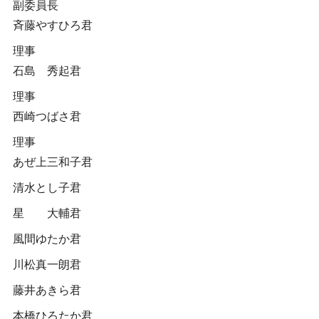
副委員長
斉藤やすひろ君
理事
石島 秀起君
理事
西崎つばさ君
理事
あぜ上三和子君
清水とし子君
星 大輔君
風間ゆたか君
川松真一朗君
藤井あきら君
本橋ひろたか君