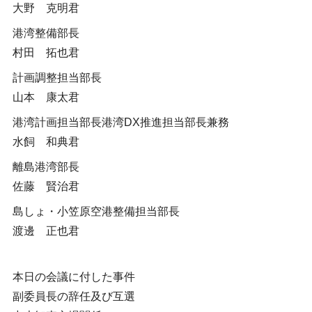
大野 克明君
港湾整備部長
村田 拓也君
計画調整担当部長
山本 康太君
港湾計画担当部長港湾DX推進担当部長兼務
水飼 和典君
離島港湾部長
佐藤 賢治君
島しょ・小笠原空港整備担当部長
渡邊 正也君
本日の会議に付した事件
副委員長の辞任及び互選