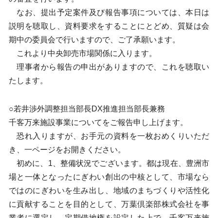
なお、提出予定案件及び報告事項については、本日は
説明を聴取し、資料要求をすることにとどめ、質疑は会
期中の委員会で行いますので、ご了承願います。
これより中央卸売市場関係に入ります。
理事者から報告の申出がありますので、これを聴取い
たします。
○若井渉外調整担当部長DX推進担当部長兼務
千客万来施設事業についてをご報告申し上げます。
恐れ入りますが、お手元の資料を一枚おめくりいただ
き、一ページをお開きください。
初めに、1、整備状況でございます。都は現在、豊洲市
場と一体となったにぎわい創出の中核として、市場なら
ではのにぎわいを生み出し、地域のまちづくりや活性化
に貢献することを目的として、万葉倶楽部株式会社を事
業者に選定し、定期借地権を設定した上で、千客万来施