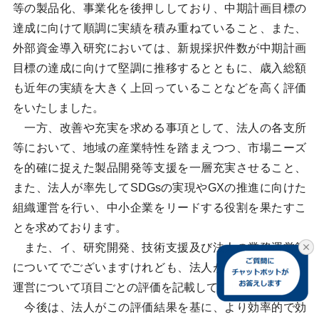
等の製品化、事業化を後押ししており、中期計画目標の
達成に向けて順調に実績を積み重ねていること、また、
外部資金導入研究においては、新規採択件数が中期計画
目標の達成に向けて堅調に推移するとともに、歳入総額
も近年の実績を大きく上回っていることなどを高く評価
をいたしました。
一方、改善や充実を求める事項として、法人の各支所
等において、地域の産業特性を踏まえつつ、市場ニーズ
を的確に捉えた製品開発等支援を一層充実させること、
また、法人が率先してSDGsの実現やGXの推進に向けた
組織運営を行い、中小企業をリードする役割を果たすこ
とを求めております。
また、イ、研究開発、技術支援及び法人の業務運営等
についてでございますけれども、法人が行う業務と組織
運営について項目ごとの評価を記載しております。
今後は、法人がこの評価結果を基に、より効率的で効