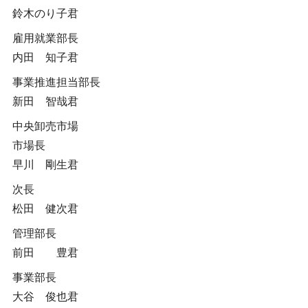
鈴木のり子君
雇用就業部長
内田 知子君
事業推進担当部長
新田 智哉君
中央卸売市場
市場長
早川 剛生君
次長
松田 健次君
管理部長
前田 豊君
事業部長
大谷 俊也君