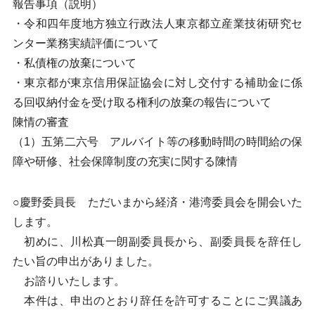
報告事項（説明）
・令和四年度地方独立行政法人東京都立産業技術研究セ
ンター業務実績評価について
・私債権の放棄について
・東京都が東京信用保証協会に対し交付する補助金に係
る回収納付金を受け取る権利の放棄の報告について
陳情の審査
（1）五第二六号 アルバイト等の移動時間の時間給の保
障や研修、社会保障制度の充実に関する陳情
○慶野委員長 ただいまから経済・港湾委員会を開会いた
します。
初めに、川松真一朗副委員長から、副委員長を辞任し
たい旨の申出がありました。
お諮りいたします。
本件は、申出のとおり辞任を許可することにご異議あ