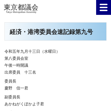
Tokyo Metropolitan Assembly
経済・港湾委員会速記録第九号
令和五年九月十三日（水曜日）
第八委員会室
午後一時開議
出席委員 十三名
委員長
慶野 信一君
副委員長
あかねがくぼかよ子君