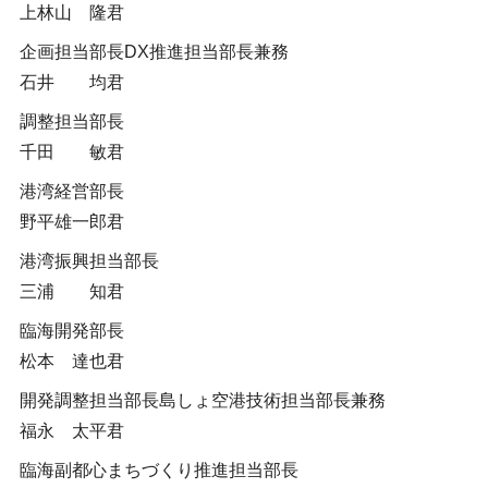
上林山 隆君
企画担当部長DX推進担当部長兼務
石井 均君
調整担当部長
千田 敏君
港湾経営部長
野平雄一郎君
港湾振興担当部長
三浦 知君
臨海開発部長
松本 達也君
開発調整担当部長島しょ空港技術担当部長兼務
福永 太平君
臨海副都心まちづくり推進担当部長