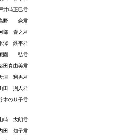
戸井崎正巳君
高野 豪君
阿部 泰之君
米澤 鉄平君
榎園 弘君
築田真由美君
天津 利男君
山田 則人君
鈴木のり子君
山崎 太朗君
内田 知子君