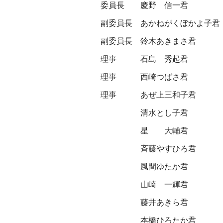
委員長
慶野 信一君
副委員長
あかねがくぼかよ子君
副委員長
鈴木あきまさ君
理事
石島 秀起君
理事
西崎つばさ君
理事
あぜ上三和子君
清水とし子君
星 大輔君
斉藤やすひろ君
風間ゆたか君
山崎 一輝君
藤井あきら君
本橋ひろたか君