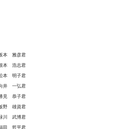
坂本 雅彦君
根本 浩志君
松本 明子君
向井 一弘君
勝見 恭子君
飯野 雄資君
緑川 武博君
福田 哲平君