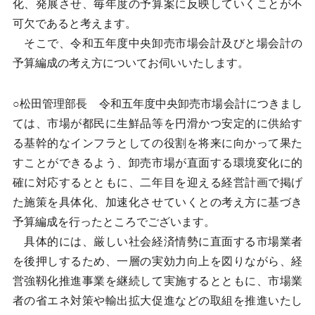
化、発展させ、毎年度の予算案に反映していくことが不
可欠であると考えます。
そこで、令和五年度中央卸売市場会計及びと場会計の
予算編成の考え方についてお伺いいたします。
○松田管理部長 令和五年度中央卸売市場会計につきまし
ては、市場が都民に生鮮品等を円滑かつ安定的に供給す
る基幹的なインフラとしての役割を将来に向かって果た
すことができるよう、卸売市場が直面する環境変化に的
確に対応するとともに、二年目を迎える経営計画で掲げ
た施策を具体化、加速化させていくとの考え方に基づき
予算編成を行ったところでございます。
具体的には、厳しい社会経済情勢に直面する市場業者
を後押しするため、一層の実効力向上を図りながら、経
営強靱化推進事業を継続して実施するとともに、市場業
者の省エネ対策や輸出拡大促進などの取組を推進いたし