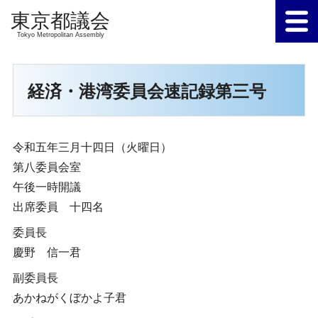
Tokyo Metropolitan Assembly
経済・港湾委員会速記録第三号
令和五年三月十四日（火曜日）
第八委員会室
午後一時開議
出席委員 十四名
委員長
慶野 信一君
副委員長
あかねがくぼかよ子君