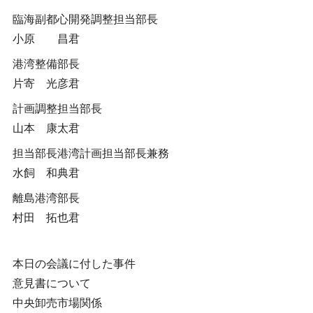
臨海副都心開発調整担当部長
小原 昌君
港湾整備部長
片寄 光彦君
計画調整担当部長
山本 康太君
担当部長港湾計画担当部長兼務
水飼 和典君
離島港湾部長
村田 拓也君
本日の会議に付した事件
意見書について
中央卸売市場関係