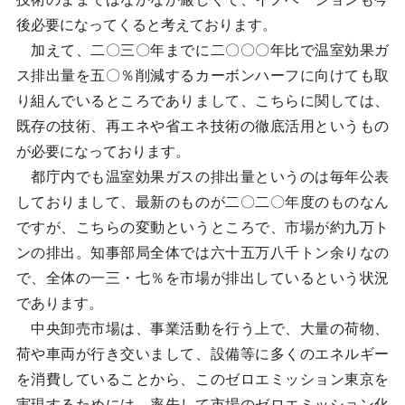
後必要になってくると考えております。
加えて、二〇三〇年までに二〇〇〇年比で温室効果ガ
ス排出量を五〇％削減するカーボンハーフに向けても取
り組んでいるところでありまして、こちらに関しては、
既存の技術、再エネや省エネ技術の徹底活用というもの
が必要になっております。
都庁内でも温室効果ガスの排出量というのは毎年公表
しておりまして、最新のものが二〇二〇年度のものなん
ですが、こちらの変動というところで、市場が約九万ト
ンの排出。知事部局全体では六十五万八千トン余りなの
で、全体の一三・七％を市場が排出しているという状況
であります。
中央卸売市場は、事業活動を行う上で、大量の荷物、
荷や車両が行き交いまして、設備等に多くのエネルギー
を消費していることから、このゼロエミッション東京を
実現するためには、率先して市場のゼロエミッション化