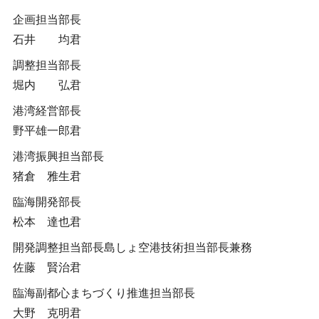
企画担当部長
石井 均君
調整担当部長
堀内 弘君
港湾経営部長
野平雄一郎君
港湾振興担当部長
猪倉 雅生君
臨海開発部長
松本 達也君
開発調整担当部長島しょ空港技術担当部長兼務
佐藤 賢治君
臨海副都心まちづくり推進担当部長
大野 克明君