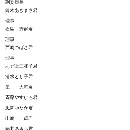
副委員長
鈴木あきまさ君
理事
石島 秀起君
理事
西崎つばさ君
理事
あぜ上三和子君
清水とし子君
星 大輔君
斉藤やすひろ君
風間ゆたか君
山崎 一輝君
藤井あきら君