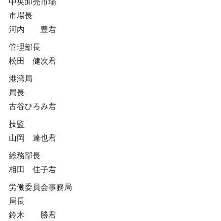
中央卸売市場
市場長
河内 豊君
管理部長
松田 健次君
港湾局
局長
古谷ひろみ君
技監
山岡 達也君
総務部長
相田 佳子君
労働委員会事務局
局長
鈴木 勝君