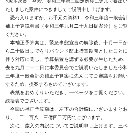
○坂本次長 今般、令和三年第三回定例会に追加で提出い
たしました案件につきましてご説明申し上げます。
恐れ入りますが、お手元の資料1、令和三年度一般会計
補正予算説明書（令和三年九月二十九日提案分）をご覧
ください。
本補正予算案は、緊急事態宣言の解除後、十月一日か
ら二十四日までをリバウンド防止措置期間としたことに
伴う対応に関し、予算措置を講ずる必要が生じたため、
去る九月二十二日に本委員会でご説明いたしました令和
三年度一般会計の補正予算案に先んじてご審議をお願い
するため、提案するものでございます。
表紙をおめくりいただき、一ページをご覧ください。
総括表でございます。
今回の補正予算額は、左下の合計欄にございますとお
り、二千二百八十三億四千万円でございます。
次に、歳入の内訳についてご説明申し上げます。三ペ