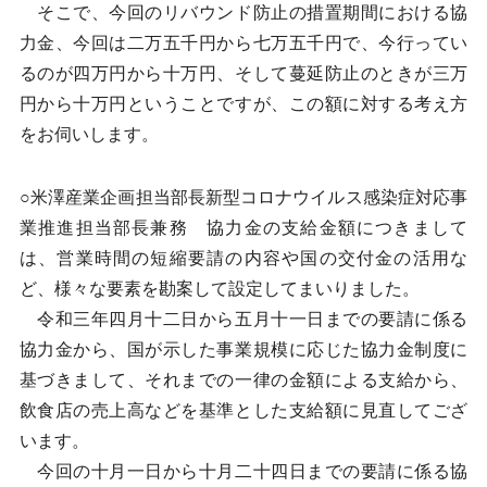
そこで、今回のリバウンド防止の措置期間における協
力金、今回は二万五千円から七万五千円で、今行ってい
るのが四万円から十万円、そして蔓延防止のときが三万
円から十万円ということですが、この額に対する考え方
をお伺いします。
○米澤産業企画担当部長新型コロナウイルス感染症対応事
業推進担当部長兼務 協力金の支給金額につきまして
は、営業時間の短縮要請の内容や国の交付金の活用な
ど、様々な要素を勘案して設定してまいりました。
令和三年四月十二日から五月十一日までの要請に係る
協力金から、国が示した事業規模に応じた協力金制度に
基づきまして、それまでの一律の金額による支給から、
飲食店の売上高などを基準とした支給額に見直してござ
います。
今回の十月一日から十月二十四日までの要請に係る協