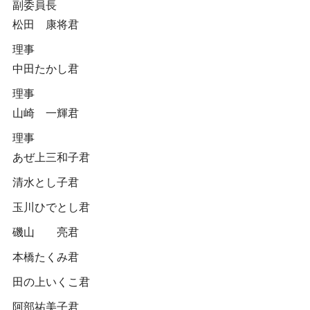
副委員長
松田 康将君
理事
中田たかし君
理事
山崎 一輝君
理事
あぜ上三和子君
清水とし子君
玉川ひでとし君
磯山 亮君
本橋たくみ君
田の上いくこ君
阿部祐美子君