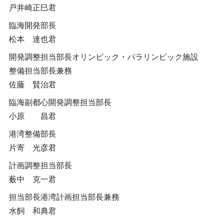
戸井崎正巳君
臨海開発部長
松本 達也君
開発調整担当部長オリンピック・パラリンピック施設
整備担当部長兼務
佐藤 賢治君
臨海副都心開発調整担当部長
小原 昌君
港湾整備部長
片寄 光彦君
計画調整担当部長
薮中 克一君
担当部長港湾計画担当部長兼務
水飼 和典君