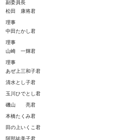
副委員長
松田 康将君
理事
中田たかし君
理事
山崎 一輝君
理事
あぜ上三和子君
清水とし子君
玉川ひでとし君
磯山 亮君
本橋たくみ君
田の上いくこ君
阿部祐美子君