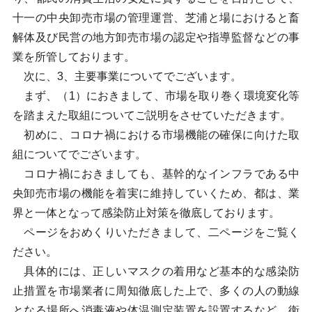
十一の中央卸売市場の管理運営、芝浦と場におけると畜
解体及び民営の地方卸売市場の認定や指導監督などの事
業を所管しております。
次に、3、主要事業についてでございます。
まず、（1）におきまして、市場を取り巻く環境変化等
を踏まえた取組についてご説明をさせていただきます。
初めに、コロナ禍における市場機能の確保に向けた取
組についてでございます。
コロナ禍におきましても、基幹的なインフラである中
央卸売市場の機能を着実に維持していくため、都は、業
界と一体となって感染防止対策を徹底しております。
ページをおめくりいただきまして、二ページをご覧く
ださい。
具体的には、正しいマスクの着用など基本的な感染防
止措置を市場業者に周知徹底した上で、多くの人の動線
となる場所へ消毒液や体温測定装置を設置するなど、衛