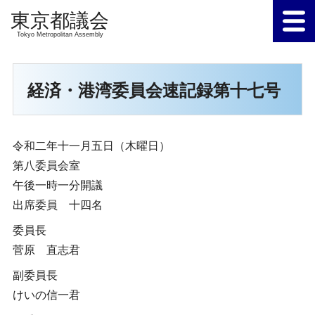
Tokyo Metropolitan Assembly
経済・港湾委員会速記録第十七号
令和二年十一月五日（木曜日）
第八委員会室
午後一時一分開議
出席委員 十四名
委員長
菅原 直志君
副委員長
けいの信一君