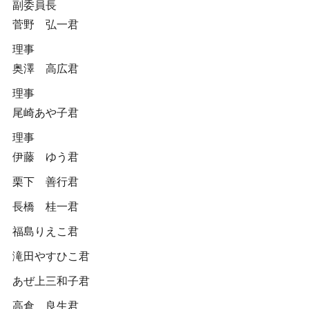
副委員長
菅野 弘一君
理事
奥澤 高広君
理事
尾崎あや子君
理事
伊藤 ゆう君
栗下 善行君
長橋 桂一君
福島りえこ君
滝田やすひこ君
あぜ上三和子君
高倉 良生君