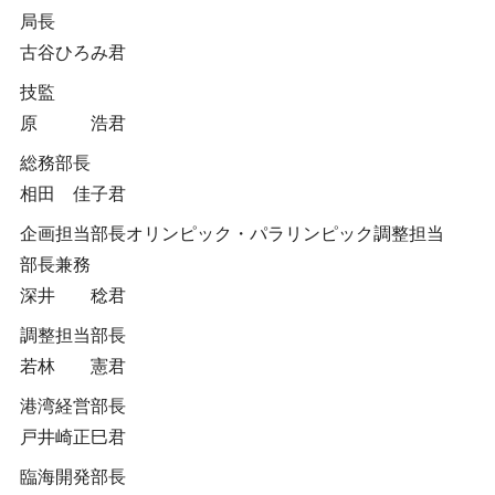
局長
古谷ひろみ君
技監
原 浩君
総務部長
相田 佳子君
企画担当部長オリンピック・パラリンピック調整担当
部長兼務
深井 稔君
調整担当部長
若林 憲君
港湾経営部長
戸井崎正巳君
臨海開発部長