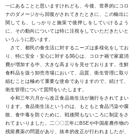
一にあることと思いますけれども、今後、世界的にコロ
ナのダメージから回復がされてきたときに、この輸出に
関しても、しっかりと施策で後押しをしていけるよう
に、その動向については特に注視をしていただきたいと
いうふうに思います。
さて、都民の食生活に対するニーズは多様化をしてお
り、特に安全・安心に対する関心は、コロナ禍で家庭消
費が増加する中、大きな高まりを見せております。生鮮
食料品を扱う卸売市場において、品質、衛生管理に取り
組むことは極めて重要な使命でありますので、続けて、
衛生管理について質問をいたします。
令和三年六月から改正食品衛生法が施行をされてまい
ります。食品衛生法というのは、もともと食品汚染や腐
敗、食中毒を防ぐために、戦後間もないころに制定をさ
れてまいりました。二〇〇三年にBSEや中国産農作物の
残留農薬の問題があり、抜本的改正が行われましたが、