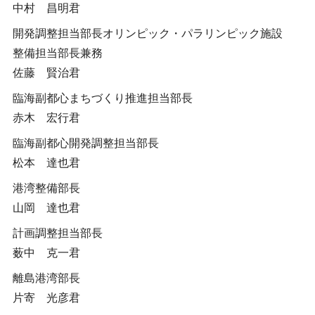
中村 昌明君
開発調整担当部長オリンピック・パラリンピック施設
整備担当部長兼務
佐藤 賢治君
臨海副都心まちづくり推進担当部長
赤木 宏行君
臨海副都心開発調整担当部長
松本 達也君
港湾整備部長
山岡 達也君
計画調整担当部長
薮中 克一君
離島港湾部長
片寄 光彦君