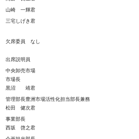
山崎 一輝君
三宅しげき君
欠席委員 なし
出席説明員
中央卸売市場
市場長
黒沼 靖君
管理部長豊洲市場活性化担当部長兼務
松田 健次君
事業部長
西坂 啓之君
企画担当部長