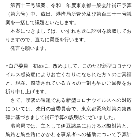
第百十三号議案、令和二年度東京都一般会計補正予算
（第六号）中、歳出、港湾局所管分及び第百三十一号議
案を一括して議題といたします。
本案につきましては、いずれも既に説明を聴取してお
りますので、直ちに質疑を行います。
発言を願います。
○白戸委員 初めに、改めまして、このたび新型コロナウ
イルス感染症によりお亡くなりになられた方々のご冥福
と、現在、感染されている方々の一刻も早いご回復をお
祈り申し上げます。
さて、喫緊の課題である新型コロナウイルスへの対応
については、先日の当委員会で、東京都緊急対策の第四
弾に基づきまして補正予算の説明がございました。
港湾局では、主として伊豆諸島における水際対策と、
航路と航空路にかかわる事業者への補助について予算計