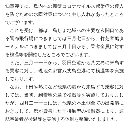
知事宛てに、島内への新型コロナウイルス感染症の侵入
を防ぐための水際対策について申し入れがあったところ
でございます。
これを受け、都は、島しょ地域への主要な玄関口であ
る調布飛行場につきましては三月七日から、竹芝客船タ
ーミナルにつきましては三月十日から、乗客全員に対す
る検温等を開始したところでございます。
また、三月十一日から、羽田空港から八丈島に来島す
る乗客に対し、現地の都営八丈島空港にて検温等を実施
しております。
なお、下田や熱海など他県の港から来島する乗客に対
しては、当初、到着地の島で検温等を実施しておりまし
たが、四月二十一日には、他県の本土側全ての出発港に
おきまして、都が貸与した非接触型の検温器により、運
航事業者が検温等を実施する体制を整備いたしました。