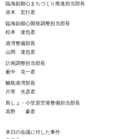
臨海副都心まちづくり推進担当部長
赤木 宏行君
臨海副都心開発調整担当部長
松本 達也君
港湾整備部長
山岡 達也君
計画調整担当部長
薮中 克一君
離島港湾部長
片寄 光彦君
島しょ・小笠原空港整備担当部長
高野 豪君
本日の会議に付した事件