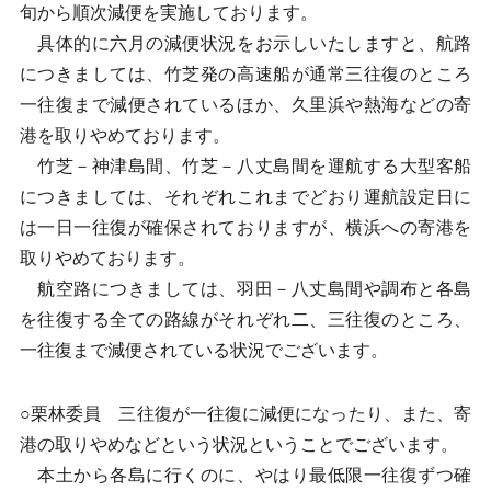
旬から順次減便を実施しております。
具体的に六月の減便状況をお示しいたしますと、航路
につきましては、竹芝発の高速船が通常三往復のところ
一往復まで減便されているほか、久里浜や熱海などの寄
港を取りやめております。
竹芝－神津島間、竹芝－八丈島間を運航する大型客船
につきましては、それぞれこれまでどおり運航設定日に
は一日一往復が確保されておりますが、横浜への寄港を
取りやめております。
航空路につきましては、羽田－八丈島間や調布と各島
を往復する全ての路線がそれぞれ二、三往復のところ、
一往復まで減便されている状況でございます。
○栗林委員 三往復が一往復に減便になったり、また、寄
港の取りやめなどという状況ということでございます。
本土から各島に行くのに、やはり最低限一往復ずつ確