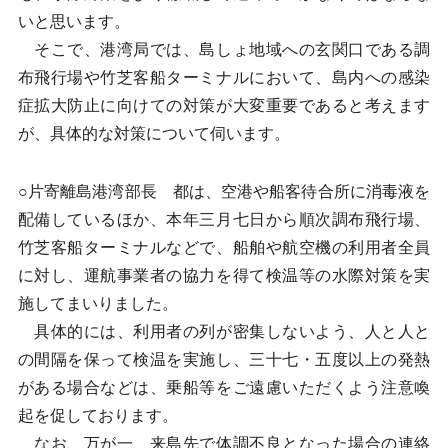
いと思います。
そこで、港湾局では、島しょ地域への玄関口である調
布飛行場や竹芝客船ターミナルにおいて、島内への感染
症拡大防止に向けての対策が大変重要であると考えます
が、具体的な対策について伺います。
○片寄離島港湾部長 都は、空港や船客待合所に消毒液を
配備しているほか、本年三月七日から順次調布飛行場、
竹芝客船ターミナルなどで、船舶や航空機の利用者全員
に対し、運航事業者の協力を得て検温等の水際対策を実
施してまいりました。
具体的には、利用者の列が密集しないよう、人と人と
の間隔を保って検温を実施し、三十七・五度以上の発熱
がある場合などは、乗船等をご遠慮いただくよう注意喚
起を促しております。
なお、万が一、来島先で体調不良となった場合の連絡