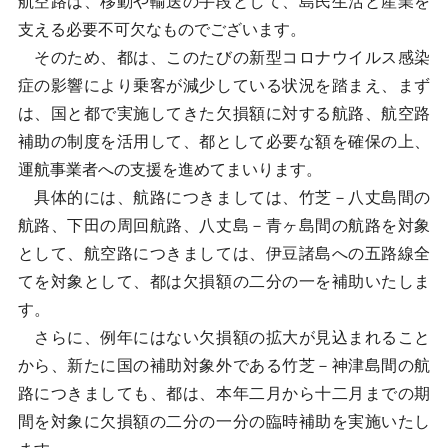
航空路は、移動や輸送の手段として、島民生活と産業を
支える必要不可欠なものでございます。
そのため、都は、このたびの新型コロナウイルス感染
症の影響により乗客が減少している状況を踏まえ、まず
は、国と都で実施してきた欠損額に対する航路、航空路
補助の制度を活用して、都として必要な額を確保の上、
運航事業者への支援を進めてまいります。
具体的には、航路につきましては、竹芝－八丈島間の
航路、下田の周回航路、八丈島－青ヶ島間の航路を対象
として、航空路につきましては、伊豆諸島への五路線全
てを対象として、都は欠損額の二分の一を補助いたしま
す。
さらに、例年にはない欠損額の拡大が見込まれること
から、新たに国の補助対象外である竹芝－神津島間の航
路につきましても、都は、本年二月から十二月までの期
間を対象に欠損額の二分の一分の臨時補助を実施いたし