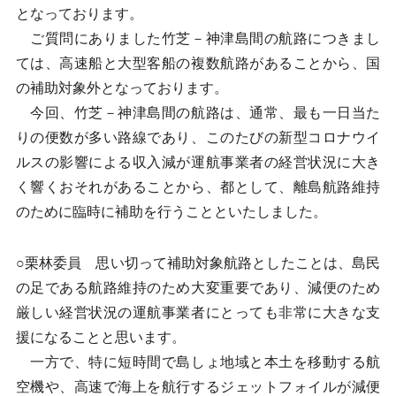
となっております。
ご質問にありました竹芝－神津島間の航路につきまし
ては、高速船と大型客船の複数航路があることから、国
の補助対象外となっております。
今回、竹芝－神津島間の航路は、通常、最も一日当た
りの便数が多い路線であり、このたびの新型コロナウイ
ルスの影響による収入減が運航事業者の経営状況に大き
く響くおそれがあることから、都として、離島航路維持
のために臨時に補助を行うことといたしました。
○栗林委員 思い切って補助対象航路としたことは、島民
の足である航路維持のため大変重要であり、減便のため
厳しい経営状況の運航事業者にとっても非常に大きな支
援になることと思います。
一方で、特に短時間で島しょ地域と本土を移動する航
空機や、高速で海上を航行するジェットフォイルが減便