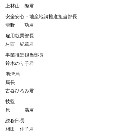
上林山 隆君
安全安心・地産地消推進担当部長
龍野 功君
雇用就業部長
村西 紀章君
事業推進担当部長
鈴木のり子君
港湾局
局長
古谷ひろみ君
技監
原 浩君
総務部長
相田 佳子君