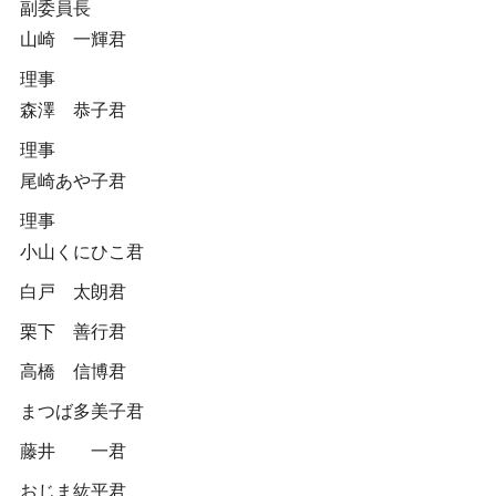
副委員長
山崎 一輝君
理事
森澤 恭子君
理事
尾崎あや子君
理事
小山くにひこ君
白戸 太朗君
栗下 善行君
高橋 信博君
まつば多美子君
藤井 一君
おじま紘平君