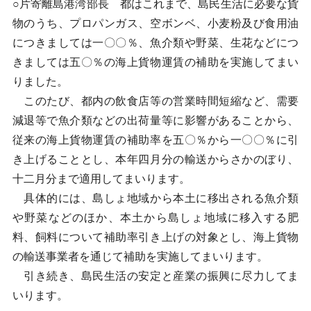
○片寄離島港湾部長 都はこれまで、島民生活に必要な貨
物のうち、プロパンガス、空ボンベ、小麦粉及び食用油
につきましては一〇〇％、魚介類や野菜、生花などにつ
きましては五〇％の海上貨物運賃の補助を実施してまい
りました。
このたび、都内の飲食店等の営業時間短縮など、需要
減退等で魚介類などの出荷量等に影響があることから、
従来の海上貨物運賃の補助率を五〇％から一〇〇％に引
き上げることとし、本年四月分の輸送からさかのぼり、
十二月分まで適用してまいります。
具体的には、島しょ地域から本土に移出される魚介類
や野菜などのほか、本土から島しょ地域に移入する肥
料、飼料について補助率引き上げの対象とし、海上貨物
の輸送事業者を通じて補助を実施してまいります。
引き続き、島民生活の安定と産業の振興に尽力してま
いります。