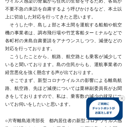
ウイルス感染の脅威から住民の生命を守るため、各島が
不要不急の来訪を自粛するよう呼びかけるなど、本土以
上に切迫した対応を行ってきたと思います。
そうした中、島しょ部と本土間を運航する船舶や航空
機の事業者は、調布飛行場や竹芝客船ターミナルなどで
各町村の来島自粛要請をアナウンスしつつ、減便などの
対応を行っております。
こうしたことから、航路、航空路とも乗客が減少して
いると聞いております。島の住民からも、運航事業者の
経営悪化を強く懸念する声が出ております。
そこでまず、新型コロナウイルスの影響による離島航
路、航空路、先ほど減便については栗林副委員長がお聞
きをしておりますので、私は、乗客数の減少の状況につ
いてお伺いをしたいと思います。
○片寄離島港湾部長 都内居住者の新型コロナウイルス感