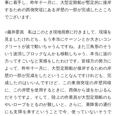
事に着手し、昨年十一月に、大型定期船が暫定的に接岸
するための西側突堤にある岸壁の一部が完成したところ
でございます。
○藤井委員 私はこのとき現地視察に行きまして、現場を
見ましたけれども、もう本当にケーソンとか大きいコン
クリートが波で動いちゃうんですね。また三角形のそう
いう波消しブロックなんかも移動しちゃう、本当に波の
力ってすごいなと実感をしたわけです。皆様方の努力に
よって、昨年十一月に、大型定期船が接岸するための岸
壁の一部が完成をしたということなんですけれども、完
成したのはいいんですけど、この東側突堤の岸壁同様
に、この岸壁を使用するときに、西側から波をかぶるん
だそうですよ。そして、陸上の作業員が大型定期船のも
やいロープをとるのが難しいと。さらに、乗降客の通行
にも支障を来すということで今、使っていないそうで