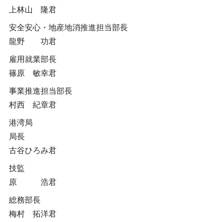
上林山 隆君
安全安心・地産地消推進担当部長
龍野 功君
雇用就業部長
篠原 敏幸君
事業推進担当部長
村西 紀章君
港湾局
局長
古谷ひろみ君
技監
原 浩君
総務部長
梅村 拓洋君