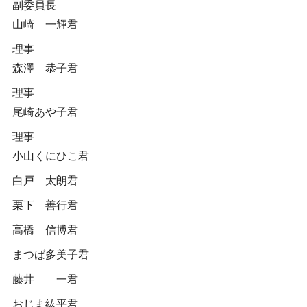
副委員長
山崎 一輝君
理事
森澤 恭子君
理事
尾崎あや子君
理事
小山くにひこ君
白戸 太朗君
栗下 善行君
高橋 信博君
まつば多美子君
藤井 一君
おじま紘平君