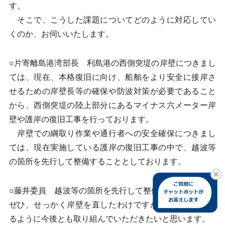
す。
そこで、こうした課題についてどのように対応してい
くのか、お伺いいたします。
○片寄離島港湾部長 利島港の西側突堤の岸壁につきまし
ては、現在、本格復旧に向け、船舶をより安全に接岸さ
せるための岸壁長等の確保や防波対策が必要であること
から、西側突堤の陸上部分にあるマイナス六メーター岸
壁や護岸の復旧工事を行っております。
岸壁での綱取り作業や通行者への安全確保につきまし
ては、現在実施している護岸の復旧工事の中で、越波等
の箇所を先行して整備することとしております。
○藤井委員 越波等の箇所を先行して整備ということで、
ぜひ、せっかく岸壁を直したわけですから、接岸ができ
るように今後とも取り組んでいただきたいと思います。