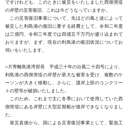
ですけれども、このときに被災をいたしました西側突堤
の岸壁の災害復旧、これは今どうなっていますか。
この災害復旧事業について、先ほどの風と波によって
被災した利島港の復旧に要する経費として、令和二年度
は三億円、令和三年度では四億五千万円が盛り込まれて
おりますが、まず、現在の利島港の復旧状況についてお
伺いをいたします。
○片寄離島港湾部長 平成三十年の台風二十四号により、
利島港の西側突堤の岸壁が甚大な被害を受け、複数のケ
ーソンが大きく移動し、さらに、護岸上部のコンクリー
トの壁等が破損いたしました。
このため、これまで主に冬季において使用していた西
側突堤にある岸壁に大型定期船が接岸できなくなりまし
た。
発災直後から、国による災害復旧事業として、緊急工