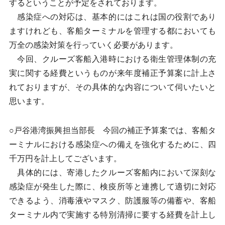
するということが予定をされております。
感染症への対応は、基本的にはこれは国の役割であり
ますけれども、客船ターミナルを管理する都においても
万全の感染対策を行っていく必要があります。
今回、クルーズ客船入港時における衛生管理体制の充
実に関する経費というものが来年度補正予算案に計上さ
れておりますが、その具体的な内容について伺いたいと
思います。
○戸谷港湾振興担当部長 今回の補正予算案では、客船タ
ーミナルにおける感染症への備えを強化するために、四
千万円を計上してございます。
具体的には、寄港したクルーズ客船内において深刻な
感染症が発生した際に、検疫所等と連携して適切に対応
できるよう、消毒液やマスク、防護服等の備蓄や、客船
ターミナル内で実施する特別清掃に要する経費を計上し