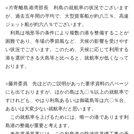
○片寄離島港湾部長 利島の就航率の状況でございます
が、過去五年間の平均で、大型貨客船が約八三％、高速
ジェット船が約六八％でございます。
利島は地形等の条件により複数の港を整備することが
困難であり、冬場の季節風など、天候の影響を受けやす
い状況でございます。このため、天候に応じて利用する
港を選択できる大島等と比べると、就航率が低くなって
おります。
○藤井委員 先ほどのご説明があった要求資料の八ページ
にも出ておりますが、ほかの島は九〇％以上の就航率で
すけれども、やはり利島あるいは御蔵島等は六〇％台、
あるいは大変少ない就航率だと思います。
この就航率を上げるためには、唯一の港であります利
島港の整備が重要と考えます。
来年度予算案には、この利島港の防波堤基礎工事の予