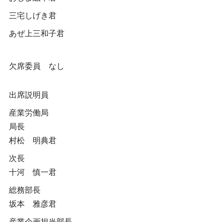
三宅しげき君
あぜ上三和子君
欠席委員 なし
出席説明員
産業労働局
局長
村松 明典君
次長
十河 慎一君
総務部長
坂本 雅彦君
産業企画担当部長