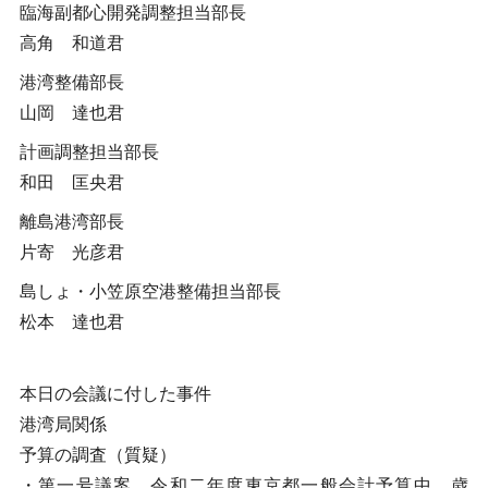
臨海副都心開発調整担当部長
高角 和道君
港湾整備部長
山岡 達也君
計画調整担当部長
和田 匡央君
離島港湾部長
片寄 光彦君
島しょ・小笠原空港整備担当部長
松本 達也君
本日の会議に付した事件
港湾局関係
予算の調査（質疑）
・第一号議案 令和二年度東京都一般会計予算中、歳