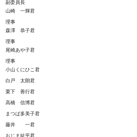
副委員長
山崎 一輝君
理事
森澤 恭子君
理事
尾崎あや子君
理事
小山くにひこ君
白戸 太朗君
栗下 善行君
高橋 信博君
まつば多美子君
藤井 一君
おじま紘平君