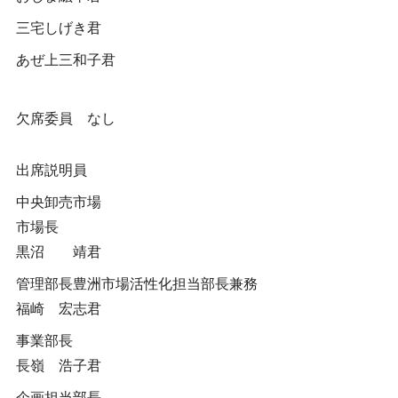
三宅しげき君
あぜ上三和子君
欠席委員 なし
出席説明員
中央卸売市場
市場長
黒沼 靖君
管理部長豊洲市場活性化担当部長兼務
福崎 宏志君
事業部長
長嶺 浩子君
企画担当部長