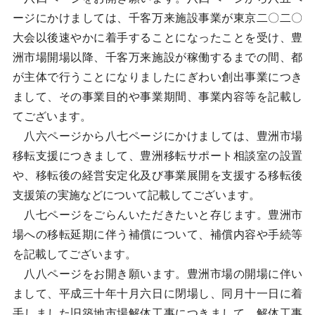
ージにかけましては、千客万来施設事業が東京二〇二〇
大会以後速やかに着手することになったことを受け、豊
洲市場開場以降、千客万来施設が稼働するまでの間、都
が主体で行うことになりましたにぎわい創出事業につき
まして、その事業目的や事業期間、事業内容等を記載し
てございます。
八六ページから八七ページにかけましては、豊洲市場
移転支援につきまして、豊洲移転サポート相談室の設置
や、移転後の経営安定化及び事業展開を支援する移転後
支援策の実施などについて記載してございます。
八七ページをごらんいただきたいと存じます。豊洲市
場への移転延期に伴う補償について、補償内容や手続等
を記載してございます。
八八ページをお開き願います。豊洲市場の開場に伴い
まして、平成三十年十月六日に閉場し、同月十一日に着
手しました旧築地市場解体工事につきまして、解体工事