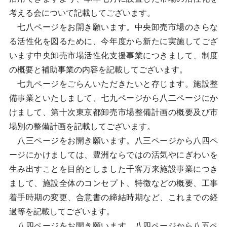
考える会について記載してございます。
七八ページをお開き願います。中央卸売市場のさらな
る活性化を図るために、今年度から新たに実施してござ
います中央卸売市場活性化支援事業につきまして、制度
の概要と補助事業の内容を記載してございます。
七九ページをごらんいただきたいと存じます。施設整
備事業といたしまして、七九ページから八二ページにか
けまして、第十次東京都卸売市場整備計画の概要及び市
場別の整備計画を記載してございます。
八三ページをお開き願います。八三ページから八四ペ
ージにかけましては、豊洲ならではの活気やにぎわいを
生み出すことを目的としました千客万来施設事業につき
まして、施設全体のコンセプト、特徴などの概要、工事
着手時期の変更、合意書の締結時期など、これまでの経
過等を記載してございます。
八四ページをお開き願います。八四ページから八五ペ