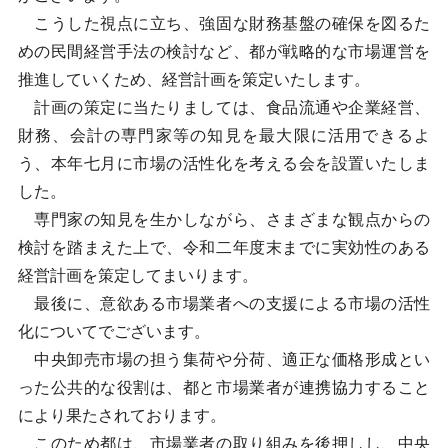
こうした視点に立ち、強固な財務基盤の確保を図るた
めの民間経営手法の検討など、都が戦略的な市場運営を
推進していくため、経営計画を策定いたします。
計画の策定に当たりましては、食品流通や企業経営、
財務、会計の専門家等の知見を最大限に活用できるよ
う、本年七月に市場の活性化を考える会を設置いたしま
した。
専門家の知見を生かしながら、さまざまな観点からの
検討を踏まえた上で、令和二年度末までに実効性のある
経営計画を策定してまいります。
最後に、意欲ある市場業者への支援による市場の活性
化についてでございます。
中央卸売市場の担う集荷や分荷、適正な価格形成とい
った公共的な役割は、都と市場業者が連携協力すること
により果たされております。
このため都は、市場業者の取り組みを後押しし、中央