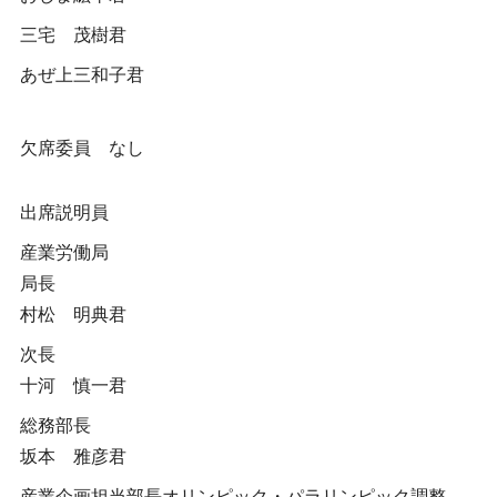
三宅 茂樹君
あぜ上三和子君
欠席委員 なし
出席説明員
産業労働局
局長
村松 明典君
次長
十河 慎一君
総務部長
坂本 雅彦君
産業企画担当部長オリンピック・パラリンピック調整