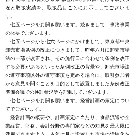
況と取扱実績を、取扱品目ごとにお示ししてございま
す。
七五ページをお開き願います。続きまして、事務事業
の概要でございます。
七五ページから七六ページにかけまして、東京都中央
卸売市場条例の改正につきまして、昨年六月に卸売市場
法の一部が改正され、その施行日に合わせて条例を改正
する必要があるといった条例改正の背景や、卸売市場法
の遵守事項以外の遵守事項を定める場合に、取引参加者
から意見を聞くことを目的として設置しました条例改正
準備会議での検討状況等を記載してございます。
七七ページをお開き願います。経営計画の策定につい
てでございます。
経営計画の概要や、計画策定に当たり、食品流通や企
業経営、財務、会計分野の専門家などの知見を最大限に
活用できますよう、本年七月に設置した市場の活性化を