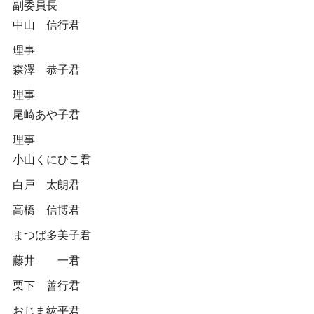
副委員長
中山 信行君
理事
森澤 恭子君
理事
尾崎あや子君
理事
小山くにひこ君
白戸 太朗君
高橋 信博君
まつば多美子君
藤井 一君
栗下 善行君
おじま紘平君