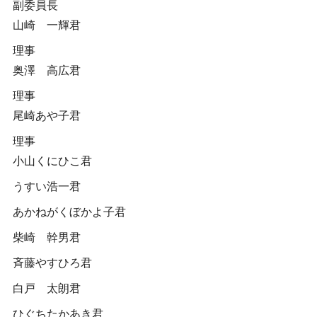
副委員長
山崎 一輝君
理事
奥澤 高広君
理事
尾崎あや子君
理事
小山くにひこ君
うすい浩一君
あかねがくぼかよ子君
柴崎 幹男君
斉藤やすひろ君
白戸 太朗君
ひぐちたかあき君