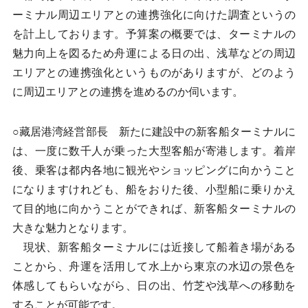
ーミナル周辺エリアとの連携強化に向けた調査というの
を計上しております。予算案の概要では、ターミナルの
魅力向上を図るため舟運による日の出、浅草などの周辺
エリアとの連携強化というものがありますが、どのよう
に周辺エリアとの連携を進めるのか伺います。
○藏居港湾経営部長 新たに建設中の新客船ターミナルに
は、一度に数千人が乗った大型客船が寄港します。着岸
後、乗客は都内各地に観光やショッピングに向かうこと
になりますけれども、船をおりた後、小型船に乗りかえ
て目的地に向かうことができれば、新客船ターミナルの
大きな魅力となります。
現状、新客船ターミナルには近接して船着き場がある
ことから、舟運を活用して水上から東京の水辺の景色を
体感してもらいながら、日の出、竹芝や浅草への移動を
することが可能です。