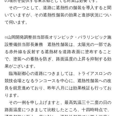
の場所を提供する東京都としても対策は必要です。
その一つとして、道路に遮熱性の舗装を導入すると聞
いていますが、その遮熱性舗装の効果と進捗状況につい
て伺います。
○山岡開発調整担当部長オリンピック・パラリンピック施
設整備担当部長兼務 遮熱性舗装は、太陽光の一部であ
る赤外線を反射する遮熱材を道路表面に塗布すること
で、塗装への蓄熱を防ぎ、路面温度の上昇を抑制する効
果がございます。
臨海副都心の道路につきましては、トライアスロンの
競技会場となるランコースを中心に、遮熱性舗装への改
良を鋭意進めており、昨年八月には効果検証も行ってお
ります。
その一例を申し上げますと、最高気温三十二度の日の
路面温度につきまして比較したところ、十四時時点で、