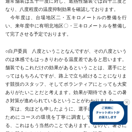
通常舗装は五十一度に対し、遮熱性舗装では四十三度と
なり、八度程度の温度抑制効果を確認しております。
今年度は、台場地区二・五キロメートルの整備を行
い、来年度中に有明北地区〇・三キロメートルを整備し
て完了させる予定でおります。
○白戸委員 八度ということなんですが、その八度という
のは体感でもはっきりわかる温度差であると思います。
舗装でもこれだけの効果があるということは、選手にと
ってはもちろんですが、路上で立ち続けることになりま
す競技のスタッフ、そしてボランティアにとっても大変
ありがたいことだと考えます。効果が期待できるこの暑
さ対策が進められているということがわかりました。
実は、先ほども申したように、選手においては、勝つ
ためにコースの環境を丁寧に調査して対策を練ってく
る、これはもう当然のことであります。なので、暑さに