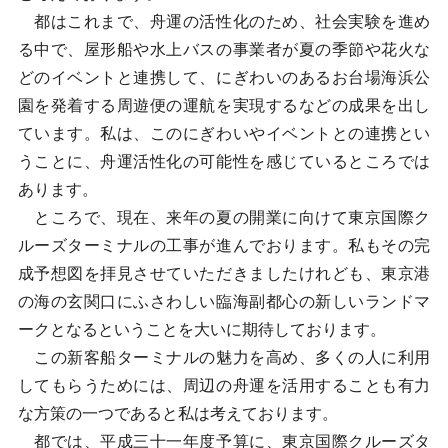
都はこれまで、舟運の活性化のため、社会実験を進め
る中で、屋形船や水上バスの事業者が夏の季節や花火な
どのイベントと連携して、にぎわいのあるお台場海浜公
園を発着する周遊便の運航を実現するなどの成果を出し
ています。私は、このにぎわいやイベントとの連携とい
うことに、舟運活性化の可能性を感じているところでは
あります。
ところで、現在、来年の夏の開業に向けて東京国際ク
ルーズターミナルの工事が進んでおります。私もその完
成予想図を拝見させていただきましたけれども、東京港
の海の玄関口にふさわしい臨海副都心の新しいランドマ
ークとなるということを大いに期待しております。
この新客船ターミナルの魅力を高め、多くの人に利用
してもらうためには、周辺の舟運を活用することも有力
な方策の一つであると私は考えております。
都では、平成三十一年度予算に、東京国際クルーズタ