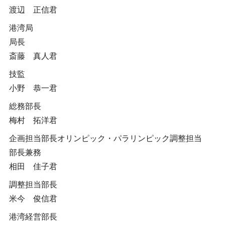
渡辺 正信君
港湾局
局長
斎藤 真人君
技監
小野 恭一君
総務部長
梅村 拓洋君
企画担当部長オリンピック・パラリンピック調整担当
部長兼務
相田 佳子君
調整担当部長
米今 俊信君
港湾経営部長