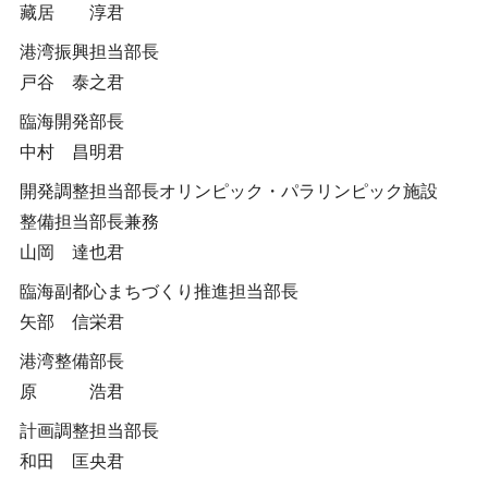
藏居 淳君
港湾振興担当部長
戸谷 泰之君
臨海開発部長
中村 昌明君
開発調整担当部長オリンピック・パラリンピック施設
整備担当部長兼務
山岡 達也君
臨海副都心まちづくり推進担当部長
矢部 信栄君
港湾整備部長
原 浩君
計画調整担当部長
和田 匡央君