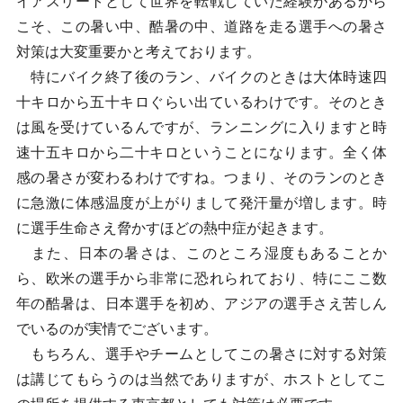
イアスリートとして世界を転戦していた経験があるから
こそ、この暑い中、酷暑の中、道路を走る選手への暑さ
対策は大変重要かと考えております。
特にバイク終了後のラン、バイクのときは大体時速四
十キロから五十キロぐらい出ているわけです。そのとき
は風を受けているんですが、ランニングに入りますと時
速十五キロから二十キロということになります。全く体
感の暑さが変わるわけですね。つまり、そのランのとき
に急激に体感温度が上がりまして発汗量が増します。時
に選手生命さえ脅かすほどの熱中症が起きます。
また、日本の暑さは、このところ湿度もあることか
ら、欧米の選手から非常に恐れられており、特にここ数
年の酷暑は、日本選手を初め、アジアの選手さえ苦しん
でいるのが実情でございます。
もちろん、選手やチームとしてこの暑さに対する対策
は講じてもらうのは当然でありますが、ホストとしてこ