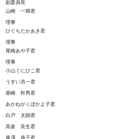
副委員長
山崎 一輝君
理事
ひぐちたかあき君
理事
尾崎あや子君
理事
小山くにひこ君
うすい浩一君
柴崎 幹男君
あかねがくぼかよ子君
白戸 太朗君
高倉 良生君
森澤 恭子君