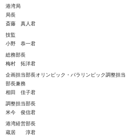
港湾局
局長
斎藤 真人君
技監
小野 恭一君
総務部長
梅村 拓洋君
企画担当部長オリンピック・パラリンピック調整担当
部長兼務
相田 佳子君
調整担当部長
米今 俊信君
港湾経営部長
蔵居 淳君