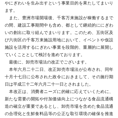
やにぎわいを生み出すという事業目的を果たしてまいり
ます。
また、豊洲市場開場後、千客万来施設が稼働するまで
の間、建設工事期間中も含め、都として継続的ににぎわ
いの創出に取り組んでまいります。このため、五街区及
び六街区の千客万来施設用地において、イベントや仮設
施設を活用するにぎわい事業を段階的、重層的に展開し
ていくこととして検討を進めております。
最後に、卸売市場法の改正でございます。
本年六月二十二日、改正卸売市場法が公布され、同年
十月十七日に公布された政令におきまして、その施行期
日は平成三十二年六月二十一日とされました。
本改正は、消費者ニーズに的確に応えていくために、
新たな需要の開拓や付加価値向上につながる食品流通構
造の確立が重要であるとし、卸売市場を含めた食品流通
の合理化と生鮮食料品等の公正な取引環境の確保を推進