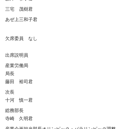
三宅 茂樹君
あぜ上三和子君
欠席委員 なし
出席説明員
産業労働局
局長
藤田 裕司君
次長
十河 慎一君
総務部長
寺崎 久明君
産業企画担当部長オリンピック・パラリンピック調整