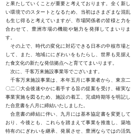
と果たしていくことが重要と考えております。全く新し
い環境でのスタートとなるため、当初はさまざまな混乱
も生じ得ると考えていますが、市場関係者の皆様と力を
合わせて、豊洲市場の機能や魅力を発揮してまいりま
す。
その上で、時代の変化に対応できる日本の中核市場と
して、また、地域ににぎわいをもたらし、世界も見据え
た食文化の新たな発信拠点へと育ててまいります。
次に、千客万来施設事業等でございます。
千客万来施設事業は、本年五月に事業者から、東京二
〇二〇大会後速やかに着手する旨の提案を受け、確実な
事業実施を図るため、施設の着工、完成時期等を明記し
た合意書を八月に締結いたしました。
合意書の締結に伴い、九月には基本協定書を変更して
おり、今後とも、これらを踏まえて事業を推進し、築地
特有のにぎわいを継承、発展させ、豊洲ならではの活気