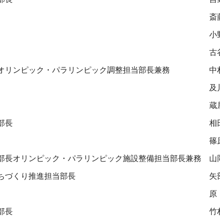
斎
小
古
オリンピック・パラリンピック調整担当部長兼務
中
及
蔵
部長
相
篠
部長オリンピック・パラリンピック施設整備担当部長兼務
山
ちづくり推進担当部長
矢
部長
竹