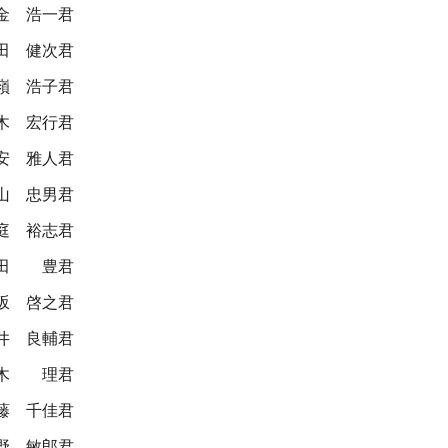
金 浩一君
田 健次君
嶺 浩子君
木 宏行君
安 雅人君
山 忠男君
庭 裕志君
田 豊君
坂 啓之君
井 良輔君
木 理君
藤 千佳君
野 敏郎君