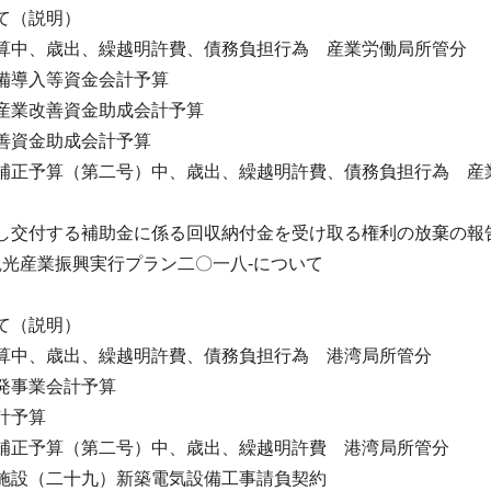
て（説明）
算中、歳出、繰越明許費、債務負担行為 産業労働局所管分
備導入等資金会計予算
産業改善資金助成会計予算
善資金助成会計予算
補正予算（第二号）中、歳出、繰越明許費、債務負担行為 産
し交付する補助金に係る回収納付金を受け取る権利の放棄の報
都観光産業振興実行プラン二〇一八-について
て（説明）
算中、歳出、繰越明許費、債務負担行為 港湾局所管分
発事業会計予算
計予算
補正予算（第二号）中、歳出、繰越明許費 港湾局所管分
施設（二十九）新築電気設備工事請負契約