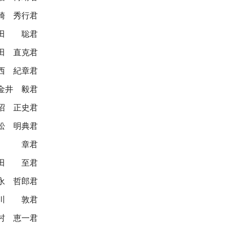
崎 秀行君
田 聡君
田 直克君
西 紀章君
金井 毅君
沼 正史君
松 明典君
澤 章君
田 至君
永 哲郎君
川 敦君
村 恵一君