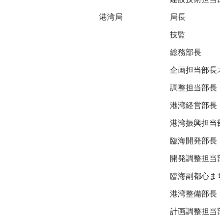
港湾局
局長
技監
総務部長
企画担当部長
調整担当部長
港湾経営部長
港湾振興担当
臨海開発部長
開発調整担当
臨海副都心ま
港湾整備部長
計画調整担当