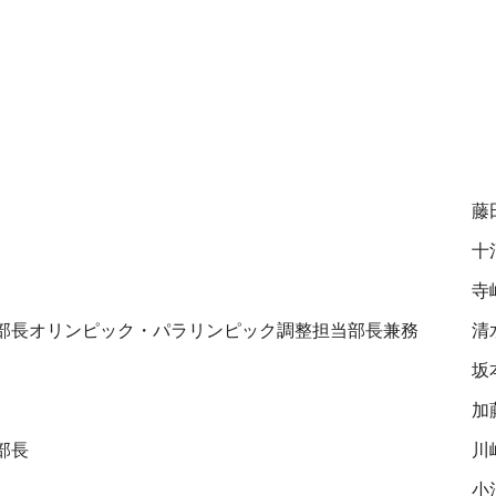
藤
十
寺
部長オリンピック・パラリンピック調整担当部長兼務
清
坂
加
部長
川
小