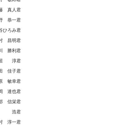
藤 真人君
野 恭一君
谷ひろみ君
村 昌明君
川 勝利君
居 淳君
田 佳子君
原 敏幸君
岡 達也君
部 信栄君
原 浩君
村 淳一君