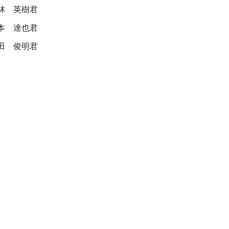
林 英樹君
本 達也君
田 俊明君