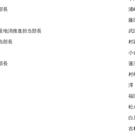
部長
浦
藤
産地消推進担当部長
武
当部長
村
小
部長
蓮
村
福
松
白
吉