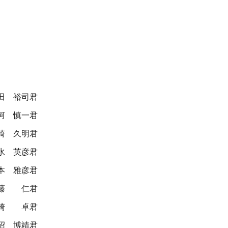
田 裕司君
河 慎一君
崎 久明君
水 英彦君
本 雅彦君
藤 仁君
崎 卓君
沼 博靖君