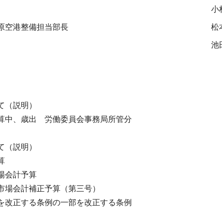
小
原空港整備担当部長
松
池
て（説明）
算中、歳出 労働委員会事務局所管分
て（説明）
算
場会計予算
市場会計補正予算（第三号）
を改正する条例の一部を改正する条例