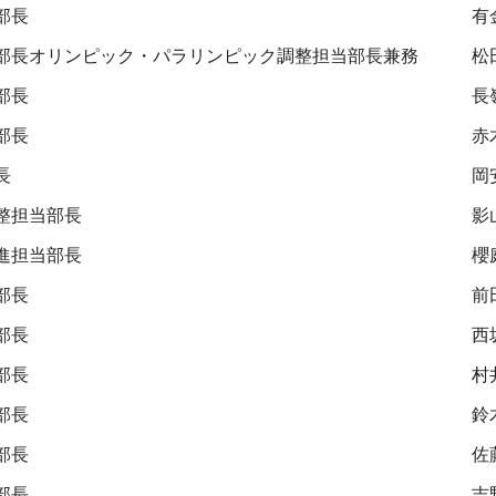
部長
有
部長オリンピック・パラリンピック調整担当部長兼務
松
部長
長
部長
赤
長
岡
整担当部長
影
進担当部長
櫻
部長
前
部長
西
部長
村
部長
鈴
部長
佐
部長
吉