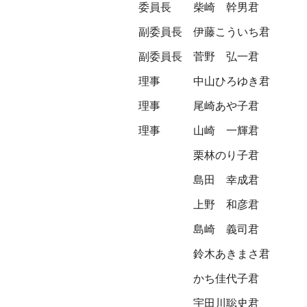
委員長
柴崎 幹男君
副委員長
伊藤こういち君
副委員長
菅野 弘一君
理事
中山ひろゆき君
理事
尾崎あや子君
理事
山崎 一輝君
栗林のり子君
島田 幸成君
上野 和彦君
島崎 義司君
鈴木あきまさ君
かち佳代子君
宇田川聡史君