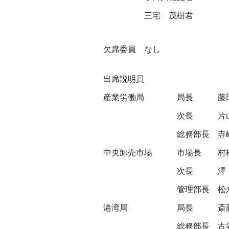
三宅 茂樹君
欠席委員 なし
出席説明員
産業労働局
局長
藤
次長
片
総務部長
寺
中央卸売市場
市場長
村
次長
管理部長
松
港湾局
局長
斎
総務部長
古