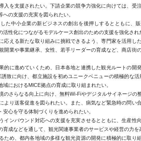
導入を支援されたい。下請企業の競争力強化に向けては、受
等への支援の充実を図られたい。
した中小企業の新ビジネスの創出を後押しするとともに、販
の活性化につながるモデルケース創出のための支援を強化され
に応える新たな取り組みに挑戦できるよう、専門家を活用した
規開業や事業継承、女性、若手リーダーの育成など、商店街
果的に進めていくため、日本各地と連携した観光ルートの開発
CE誘致に向け、都立施設を初めユニークベニューの積極的な活用
地域におけるMICE拠点の育成に取り組まれたい。
のさらなる向上に向け、無料Wi-Fiやデジタルサイネージの
により送客促進を図られたい。また、病気など緊急時の問い
・安心を守る体制づくりを進められたい。
うインバウンド対応への支援を充実させるとともに、生産性向
の育成などを通して、観光関連事業者のサービスや経営の力を
るため、都内各地域の多様な観光資源の開発に積極的に取り組