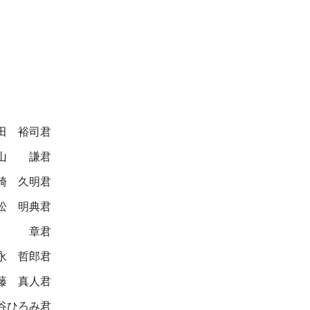
田 裕司君
山 謙君
崎 久明君
松 明典君
澤 章君
永 哲郎君
藤 真人君
谷ひろみ君