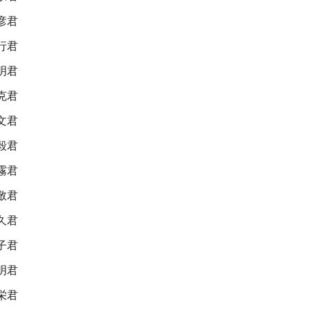
彦君
行君
明君
克君
文君
毅君
霧君
敬君
久君
子君
明君
栄君