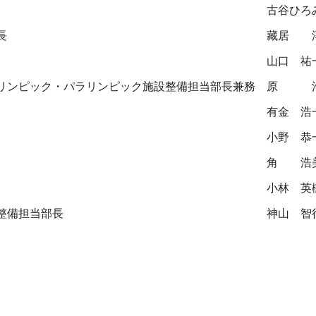
古谷ひろ
長
藏居 
山口 祐
リンピック・パラリンピック施設整備担当部長兼務
原 
有金 浩
小野 恭
角 浩
小林 英
整備担当部長
神山 智