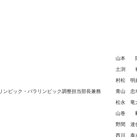
山本 
土渕 
村松 明
リンピック・パラリンピック調整担当部長兼務
青山 忠
松永 竜
山巻 
野間 達
西川 泰