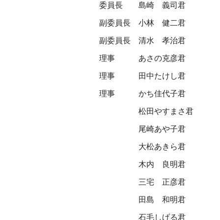
委員長
島崎 義司君
副委員長
小林 健二君
副委員長
清水 孝治君
理事
あさの克彦君
理事
田中たけし君
理事
かち佳代子君
松田やすまさ君
尾崎あや子君
大松あきら君
木内 良明君
三宅 正彦君
田島 和明君
石毛しげる君