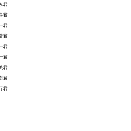
み君
淳君
一君
浩君
一君
一君
美君
樹君
行君