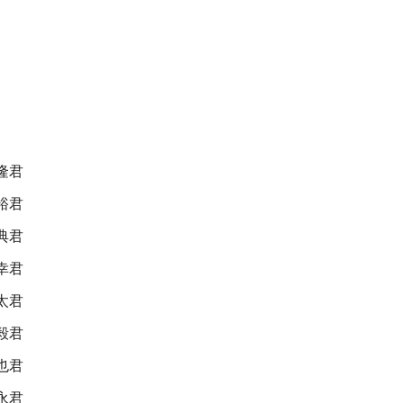
隆君
裕君
典君
幸君
太君
毅君
也君
永君