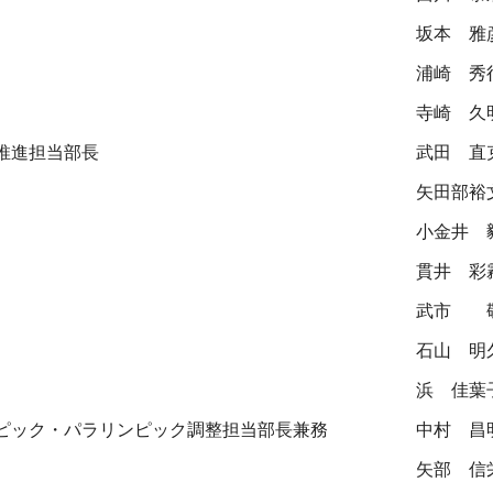
坂本 雅
浦崎 秀
寺崎 久
推進担当部長
武田 直
矢田部裕
小金井 
貫井 彩
武市 
石山 明
浜 佳葉
ピック・パラリンピック調整担当部長兼務
中村 昌
矢部 信