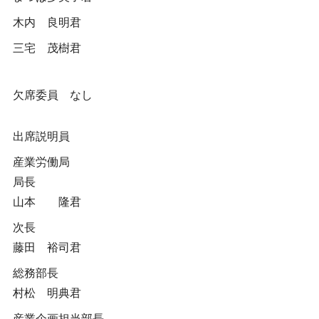
木内 良明君
三宅 茂樹君
欠席委員 なし
出席説明員
産業労働局
局長
山本 隆君
次長
藤田 裕司君
総務部長
村松 明典君
産業企画担当部長