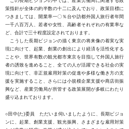
この長期ビジョンの中では、産業労働局に関連する政
策指針が全体の約半数の十二に及んでおり、政策目標に
つきましては、開業率一〇％台や訪都外国人旅行者年間
一千八百万人、若者や女性、高齢者それぞれの有業率な
ど、合計で三十程度設定されております。
こうした長期ビジョンの描く東京の将来像の着実な実
現に向けて、起業、創業の創出により経済を活性化する
ことや、世界有数の観光都市東京を目指して外国人旅行
者の誘致を進めること、全ての人が活躍できる社会の実
現に向けて、非正規雇用対策の促進や多様な働き方の支
援を実施すること、さらには小規模企業支援や商店街振
興など、産業労働局が所管する政策展開が多岐にわたり
盛り込まれております。
○田中(た)委員 ただいま伺いましたように、長期ビジョ
ンに、起業、創業支援、観光振興、さまざまな雇用対策