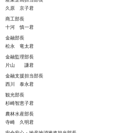
久原 京子君
商工部長
十河 慎一君
金融部長
松永 竜太君
金融監理部長
片山 謙君
金融支援担当部長
西川 泰永君
観光部長
杉崎智恵子君
農林水産部長
寺崎 久明君
安全安心・地産地消推進担当部長