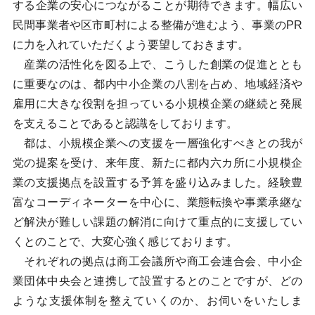
する企業の安心につながることが期待できます。幅広い
民間事業者や区市町村による整備が進むよう、事業のPR
に力を入れていただくよう要望しておきます。
産業の活性化を図る上で、こうした創業の促進ととも
に重要なのは、都内中小企業の八割を占め、地域経済や
雇用に大きな役割を担っている小規模企業の継続と発展
を支えることであると認識をしております。
都は、小規模企業への支援を一層強化すべきとの我が
党の提案を受け、来年度、新たに都内六カ所に小規模企
業の支援拠点を設置する予算を盛り込みました。経験豊
富なコーディネーターを中心に、業態転換や事業承継な
ど解決が難しい課題の解消に向けて重点的に支援してい
くとのことで、大変心強く感じております。
それぞれの拠点は商工会議所や商工会連合会、中小企
業団体中央会と連携して設置するとのことですが、どの
ような支援体制を整えていくのか、お伺いをいたしま