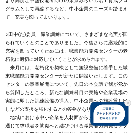
より高度な中堅技能者向けの東京みらいの名工育成プロ
グラムとして再編するなど、中小企業のニーズを踏まえ
て、充実を図ってまいります。
○田中(た)委員 職業訓練について、さまざまな充実が図
られていくとのことでありました。今後さらに継続的に
充実を図っていくためには、職業能力開発センターの老
朽化に適切に対応していくことが求められます。
来月には、老朽化を契機として施設整備に着手した城
東職業能力開発センターが新たに開設いたします。この
センターの事業展開について、先日の本会議で我が党か
ら質問したところ、新たな訓練科目の実施や企業現場の
実態に即した訓練設備の導入、中小企業への施設貸し出
しなどの支援を強化するとの答弁がありました。
地域における中小企業を人材面から支え、職業訓練を
通じて求職者を就職へと結びつける職業能力開発センタ