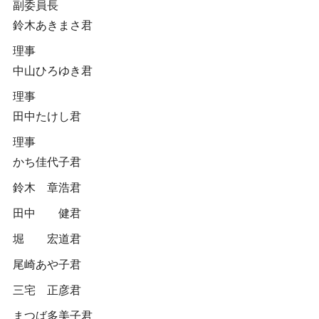
副委員長
鈴木あきまさ君
理事
中山ひろゆき君
理事
田中たけし君
理事
かち佳代子君
鈴木 章浩君
田中 健君
堀 宏道君
尾崎あや子君
三宅 正彦君
まつば多美子君