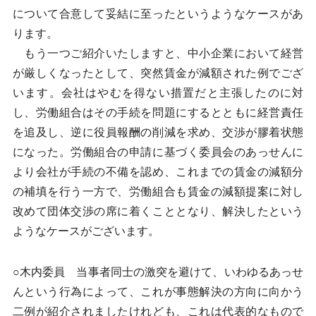
について合意して妥結に至ったというようなケースがあ
ります。
もう一つご紹介いたしますと、中小企業において経営
が厳しくなったとして、突然賃金が減額された例でござ
います。会社はやむを得ない措置だと主張したのに対
し、労働組合はその手続を問題にするとともに経営責任
を追及し、逆に役員報酬の削減を求め、交渉が膠着状態
になった。労働組合の申請に基づく委員会のあっせんに
より会社が手続の不備を認め、これまでの賃金の減額分
の補填を行う一方で、労働組合も賃金の減額提案に対し
改めて団体交渉の席に着くこととなり、解決したという
ようなケースがございます。
○木内委員 当事者同士の激突を避けて、いわゆるあっせ
んという行為によって、これが事態解決の方向に向かう
二例が紹介されましたけれども、これは代表的なもので