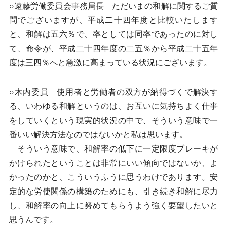
○遠藤労働委員会事務局長 ただいまの和解に関するご質
問でございますが、平成二十四年度と比較いたします
と、和解は五六％で、率としては同率であったのに対し
て、命令が、平成二十四年度の二五％から平成二十五年
度は三四％へと急激に高まっている状況にございます。
○木内委員 使用者と労働者の双方が納得づくで解決す
る、いわゆる和解というのは、お互いに気持ちよく仕事
をしていくという現実的状況の中で、そういう意味で一
番いい解決方法なのではないかと私は思います。
そういう意味で、和解率の低下に一定限度ブレーキが
かけられたということは非常にいい傾向ではないか、よ
かったのかと、こういうふうに思うわけであります。安
定的な労使関係の構築のためにも、引き続き和解に尽力
し、和解率の向上に努めてもらうよう強く要望したいと
思うんです。