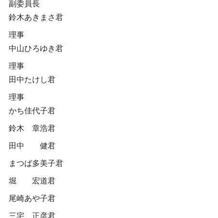
副委員長
鈴木あきまさ君
理事
中山ひろゆき君
理事
田中たけし君
理事
かち佳代子君
鈴木 章浩君
田中 健君
まつば多美子君
堀 宏道君
尾崎あや子君
三宅 正彦君