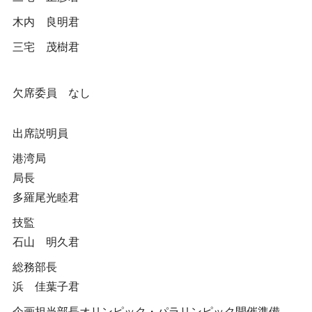
木内 良明君
三宅 茂樹君
欠席委員 なし
出席説明員
港湾局
局長
多羅尾光睦君
技監
石山 明久君
総務部長
浜 佳葉子君
企画担当部長オリンピック・パラリンピック開催準備