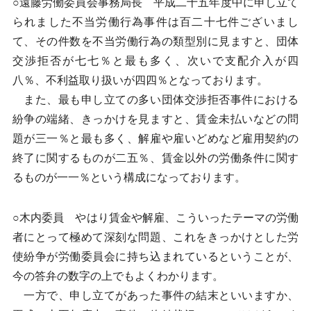
○遠藤労働委員会事務局長 平成二十五年度中に申し立て
られました不当労働行為事件は百二十七件ございまし
て、その件数を不当労働行為の類型別に見ますと、団体
交渉拒否が七七％と最も多く、次いで支配介入が四
八％、不利益取り扱いが四四％となっております。
また、最も申し立ての多い団体交渉拒否事件における
紛争の端緒、きっかけを見ますと、賃金未払いなどの問
題が三一％と最も多く、解雇や雇いどめなど雇用契約の
終了に関するものが二五％、賃金以外の労働条件に関す
るものが一一％という構成になっております。
○木内委員 やはり賃金や解雇、こういったテーマの労働
者にとって極めて深刻な問題、これをきっかけとした労
使紛争が労働委員会に持ち込まれているということが、
今の答弁の数字の上でもよくわかります。
一方で、申し立てがあった事件の結末といいますか、