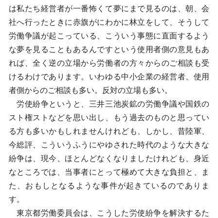
は私たち経営者が一番怖くて夢にまで見るのは、朝、会
社へ行ったときに赤旗がにわかに林立をして、そうして
労働争議が起こっている、こういう事態に直面するよう
な夢を見ることもあるんですという使用者側の意見もあ
れば、全く逆の立場から労働者の方々からのご相談も受
けるわけであります。いわゆる中小企業の経営者、使用
者側からのご相談も多い。反対の立場も多い。
労使紛争というと、三井三池炭鉱の労働争議や国鉄の
スト権ストなどを思い出し、もう過去のものと思ってい
る方も多いかもしれませんけれども、しかし、昔陸軍、
今総評、こういうふうにやゆされた時代のような大きな
紛争は、現今、ほとんどなくなりましたけれども、身近
なところでは、当事者にとって極めて大きな負担と、ま
た、おもしとなるような事件が起きているのでありま
す。
東京都労働委員会は、こうした労使紛争を解決するた