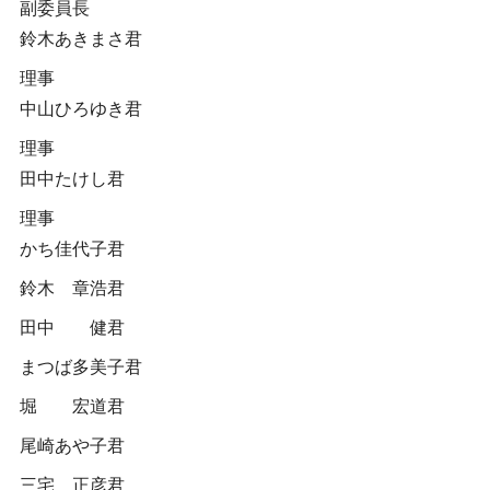
副委員長
鈴木あきまさ君
理事
中山ひろゆき君
理事
田中たけし君
理事
かち佳代子君
鈴木 章浩君
田中 健君
まつば多美子君
堀 宏道君
尾崎あや子君
三宅 正彦君