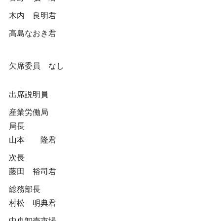
木内 良明君
高島なおき君
欠席委員 なし
出席説明員
産業労働局
局長
山本 隆君
次長
藤田 裕司君
総務部長
村松 明典君
中央卸売市場