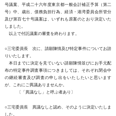
号議案、平成二十六年度東京都一般会計補正予算（第二
号）中、歳出、債務負担行為、経済・港湾委員会所管分
及び第百七十号議案は、いずれも原案のとおり決定いた
しました。
以上で付託議案の審査を終わります。
○三宅委員長 次に、請願陳情及び特定事件についてお諮
りいたします。
本日までに決定を見ていない請願陳情並びにお手元配
布の特定事件調査事項につきましては、それぞれ閉会中
の継続審査及び調査の申し出をいたしたいと思います
が、これにご異議ありませんか。
〔「異議なし」と呼ぶ者あり〕
○三宅委員長 異議なしと認め、そのように決定いたしま
した。