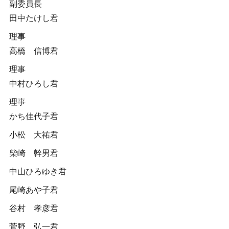
副委員長
田中たけし君
理事
高橋 信博君
理事
中村ひろし君
理事
かち佳代子君
小松 大祐君
柴崎 幹男君
中山ひろゆき君
尾崎あや子君
谷村 孝彦君
菅野 弘一君