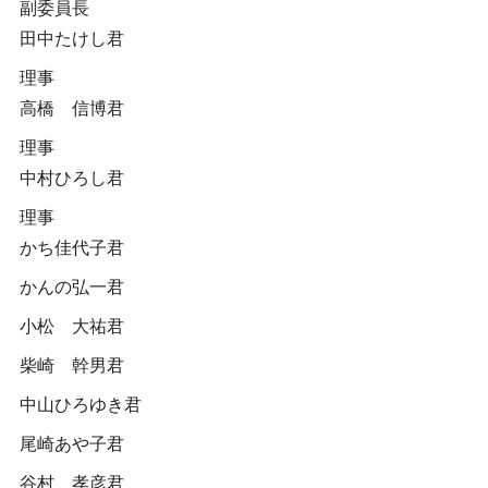
副委員長
田中たけし君
理事
高橋 信博君
理事
中村ひろし君
理事
かち佳代子君
かんの弘一君
小松 大祐君
柴崎 幹男君
中山ひろゆき君
尾崎あや子君
谷村 孝彦君