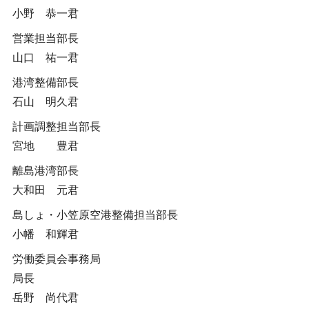
小野 恭一君
営業担当部長
山口 祐一君
港湾整備部長
石山 明久君
計画調整担当部長
宮地 豊君
離島港湾部長
大和田 元君
島しょ・小笠原空港整備担当部長
小幡 和輝君
労働委員会事務局
局長
岳野 尚代君