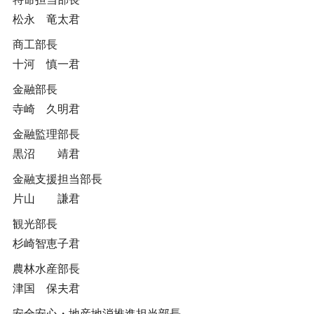
松永 竜太君
商工部長
十河 慎一君
金融部長
寺崎 久明君
金融監理部長
黒沼 靖君
金融支援担当部長
片山 謙君
観光部長
杉崎智恵子君
農林水産部長
津国 保夫君
安全安心・地産地消推進担当部長