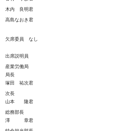
木内 良明君
高島なおき君
欠席委員 なし
出席説明員
産業労働局
局長
塚田 祐次君
次長
山本 隆君
総務部長
澤 章君
特命担当部長