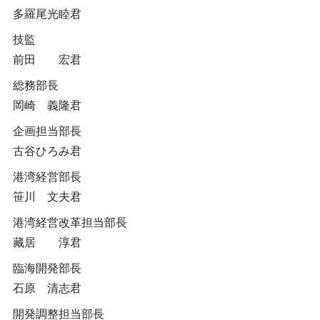
多羅尾光睦君
技監
前田 宏君
総務部長
岡崎 義隆君
企画担当部長
古谷ひろみ君
港湾経営部長
笹川 文夫君
港湾経営改革担当部長
藏居 淳君
臨海開発部長
石原 清志君
開発調整担当部長