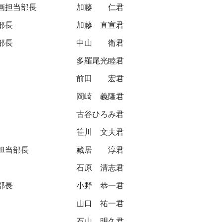
画担当部長
加藤 仁君
部長
加藤 直宣君
部長
中山 衛君
多羅尾光睦君
前田 宏君
岡崎 義隆君
古谷ひろみ君
笹川 文夫君
担当部長
藏居 淳君
石原 清志君
部長
小野 恭一君
山口 祐一君
石山 明久君