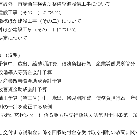
建設外 市場衛生検査所整備空調設備工事について
建設工事（その二）について
場棟ほか建設工事（その二）について
棟ほか建設工事（その二）について
決定について
て（説明）
予算中、歳出、繰越明許費、債務負担行為 産業労働局所管分
設備導入等資金会計予算
材産業改善資金助成会計予算
改善資金助成会計予算
補正予算（第三号）中、歳出、繰越明許費、債務負担行為 産
例の一部を改正する条例
技術研究センターに係る地方独立行政法人法第四十四条第一
し交付する補助金に係る回収納付金を受け取る権利の放棄に関