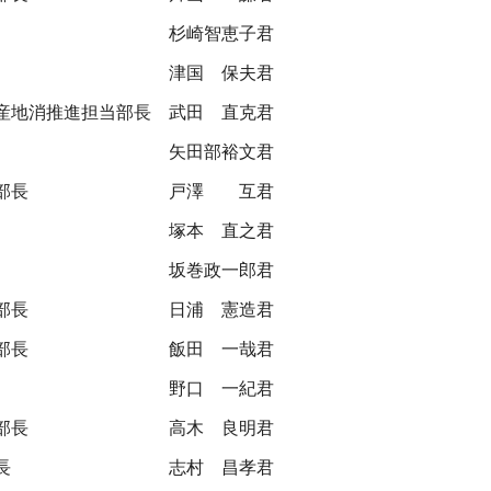
杉崎智恵子君
津国 保夫君
産地消推進担当部長
武田 直克君
矢田部裕文君
部長
戸澤 互君
塚本 直之君
坂巻政一郎君
部長
日浦 憲造君
部長
飯田 一哉君
野口 一紀君
部長
高木 良明君
長
志村 昌孝君