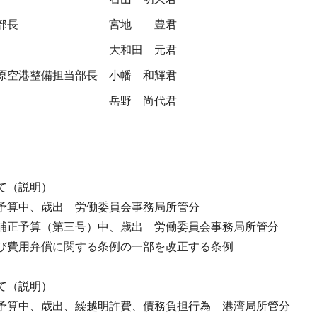
部長
宮地 豊君
大和田 元君
原空港整備担当部長
小幡 和輝君
岳野 尚代君
て（説明）
予算中、歳出 労働委員会事務局所管分
補正予算（第三号）中、歳出 労働委員会事務局所管分
び費用弁償に関する条例の一部を改正する条例
て（説明）
予算中、歳出、繰越明許費、債務負担行為 港湾局所管分