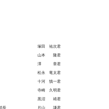
塚田 祐次君
山本 隆君
澤 章君
松永 竜太君
十河 慎一君
寺崎 久明君
黒沼 靖君
部長
片山 謙君