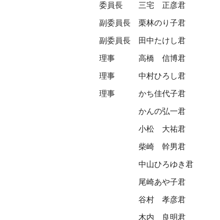
委員長
三宅 正彦君
副委員長
栗林のり子君
副委員長
田中たけし君
理事
高橋 信博君
理事
中村ひろし君
理事
かち佳代子君
かんの弘一君
小松 大祐君
柴崎 幹男君
中山ひろゆき君
尾崎あや子君
谷村 孝彦君
木内 良明君