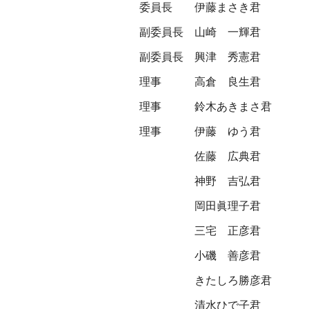
委員長
伊藤まさき君
副委員長
山崎 一輝君
副委員長
興津 秀憲君
理事
高倉 良生君
理事
鈴木あきまさ君
理事
伊藤 ゆう君
佐藤 広典君
神野 吉弘君
岡田眞理子君
三宅 正彦君
小磯 善彦君
きたしろ勝彦君
清水ひで子君