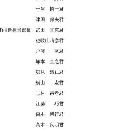
十河 慎一君
津国 保夫君
消推進担当部長
武田 直克君
穂岐山晴彦君
戸澤 互君
塚本 直之君
塩見 清仁君
横山 宏君
志村 昌孝君
江藤 巧君
森本 博行君
高木 良明君