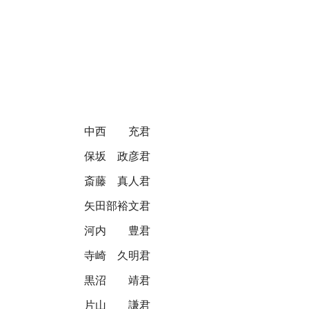
中西 充君
保坂 政彦君
斎藤 真人君
矢田部裕文君
河内 豊君
寺崎 久明君
黒沼 靖君
片山 謙君