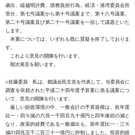
歳出、繰越明許費、債務負担行為、経済・港湾委員会所
管分、第七号議案から第十号議案まで、第十八号議案、
第二十号議案及び第二十一号議案を一括して議題といた
します。
本案については、いずれも既に質疑を終了しておりま
す。
これより意見の開陳を行います。
順次発言を願います。
○佐藤委員 私は、都議会民主党を代表して、当委員会に
調査を依頼された平成二十四年度予算案に係る議案につ
いて、意見の開陳を行います。
厳しい財政環境の中、一般会計の予算規模は、前年度
比一・四％減の六兆一千四百九十億円と四年連続の減と
なり、政策的経費である一般歳出も、前年度比一・三％
減の四兆五千二百三十一億円に抑制しました。投資的経