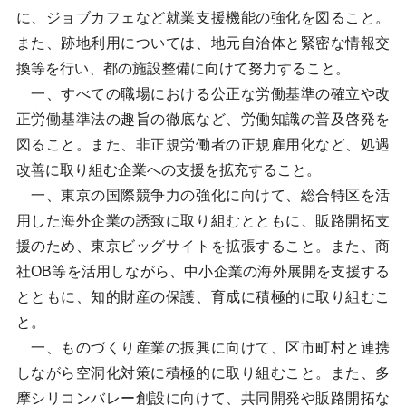
に、ジョブカフェなど就業支援機能の強化を図ること。
また、跡地利用については、地元自治体と緊密な情報交
換等を行い、都の施設整備に向けて努力すること。
一、すべての職場における公正な労働基準の確立や改
正労働基準法の趣旨の徹底など、労働知識の普及啓発を
図ること。また、非正規労働者の正規雇用化など、処遇
改善に取り組む企業への支援を拡充すること。
一、東京の国際競争力の強化に向けて、総合特区を活
用した海外企業の誘致に取り組むとともに、販路開拓支
援のため、東京ビッグサイトを拡張すること。また、商
社OB等を活用しながら、中小企業の海外展開を支援する
とともに、知的財産の保護、育成に積極的に取り組むこ
と。
一、ものづくり産業の振興に向けて、区市町村と連携
しながら空洞化対策に積極的に取り組むこと。また、多
摩シリコンバレー創設に向けて、共同開発や販路開拓な