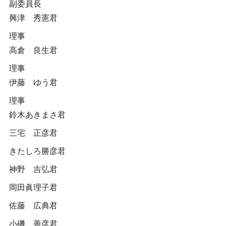
副委員長
興津 秀憲君
理事
高倉 良生君
理事
伊藤 ゆう君
理事
鈴木あきまさ君
三宅 正彦君
きたしろ勝彦君
神野 吉弘君
岡田眞理子君
佐藤 広典君
小磯 善彦君