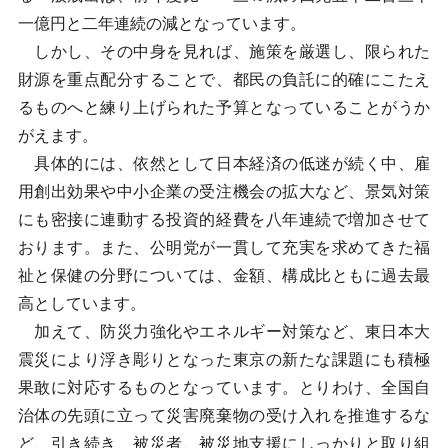
一億円と二年連続の減となっています。
しかし、その中身を見れば、施策を厳選し、限られた
財源を重点配分することで、都民の負託に的確にこたえ
るものへと練り上げられた予算となっていることがうか
がえます。
具体的には、依然として日本経済の低迷が続く中、雇
用創出効果や中小企業の受注機会の拡大など、景気対策
にも密接に連動する投資的経費を八年連続で増加させて
おります。また、公明党が一貫して充実を求めてきた福
祉と保健の分野については、金額、構成比ともに過去最
高としています。
加えて、防災力強化やエネルギー対策など、東日本大
震災により浮き彫りとなった東京の新たな課題にも積極
果敢に対応するものとなっています。とりわけ、全国自
治体の先頭に立って災害廃棄物の受け入れを推進するな
ど、引き続き、被災者、被災地支援にしっかりと取り組