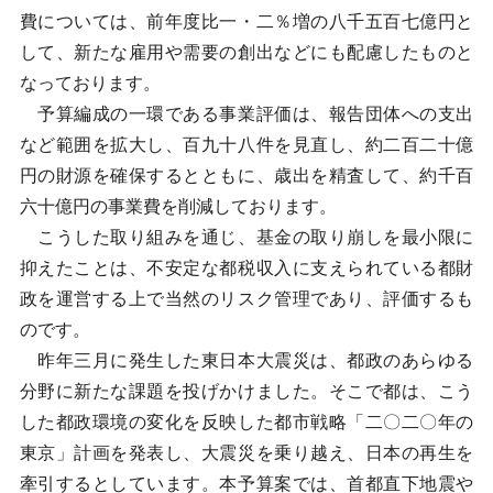
費については、前年度比一・二％増の八千五百七億円と
して、新たな雇用や需要の創出などにも配慮したものと
なっております。
予算編成の一環である事業評価は、報告団体への支出
など範囲を拡大し、百九十八件を見直し、約二百二十億
円の財源を確保するとともに、歳出を精査して、約千百
六十億円の事業費を削減しております。
こうした取り組みを通じ、基金の取り崩しを最小限に
抑えたことは、不安定な都税収入に支えられている都財
政を運営する上で当然のリスク管理であり、評価するも
のです。
昨年三月に発生した東日本大震災は、都政のあらゆる
分野に新たな課題を投げかけました。そこで都は、こう
した都政環境の変化を反映した都市戦略「二〇二〇年の
東京」計画を発表し、大震災を乗り越え、日本の再生を
牽引するとしています。本予算案では、首都直下地震や