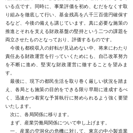
いる点です。同時に、事業評価を初め、むだをなくす取
り組みを徹底して行い、基金残高を八千三百億円確保す
るなど、今後の備えも講じています。真に必要な施策の
推進とそれを支える財政基盤の堅持という二つの課題を
両立させたものとなっており、評価するものです。
今後も都税収入の好転が見込めない中、将来にわたり
責任ある財政運営を行っていくためにも、自己改革努力
を不断に進め、堅実な財政運営に徹することを望みま
す。
最後に、現下の都民生活を取り巻く厳しい状況を踏ま
え、各局とも施策の目的をできる限り早期に達成するべ
く、迅速かつ着実な予算執行に努められるよう強く要望
いたします。
次に、各局関係に移ります。
まず、産業労働局関係について申し上げます。
一、産業の空洞化の危機に対して、東京の中小製造業