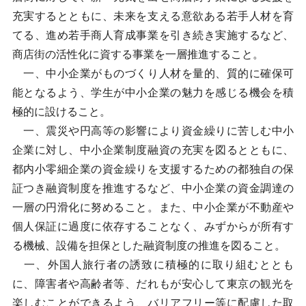
充実するとともに、未来を支える意欲ある若手人材を育
てる、進め若手商人育成事業を引き続き実施するなど、
商店街の活性化に資する事業を一層推進すること。
一、中小企業がものづくり人材を量的、質的に確保可
能となるよう、学生が中小企業の魅力を感じる機会を積
極的に設けること。
一、震災や円高等の影響により資金繰りに苦しむ中小
企業に対し、中小企業制度融資の充実を図るとともに、
都内小零細企業の資金繰りを支援するための都独自の保
証つき融資制度を推進するなど、中小企業の資金調達の
一層の円滑化に努めること。また、中小企業が不動産や
個人保証に過度に依存することなく、みずからが所有す
る機械、設備を担保とした融資制度の推進を図ること。
一、外国人旅行者の誘致に積極的に取り組むととも
に、障害者や高齢者等、だれもが安心して東京の観光を
楽しむことができるよう、バリアフリー等に配慮した取