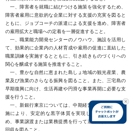
一、障害者を就職に結びつける施策を強化するため、
障害者雇用に意欲的な企業に対する支援の充実を図ると
ともに、ジョブコーチの派遣による支援を進め、障害者
の雇用拡大と職場への定着を一層促進すること。
一、職業能力開発センターのノウハウ、施設を活用し
て、効果的に企業内の人材育成や雇用の促進に直結した
職業訓練を実施するとともに、引き続きものづくりへの
関心を醸成する施策を推進すること。
一、豊かな自然に恵まれた島しょ地域の観光産業、農
業及び漁業のさらなる振興を図ること。また、三宅島の
早期復興に向け、生活再建や円滑な事業再開に必要な支
援を行うこと。
一、新銀行東京については、中期経営計画の着実な実
施により、安定的な黒字体質を実現して企業価値を高
め、事業譲渡または業務提携を行って追加出資の保全、
回収を図ること。