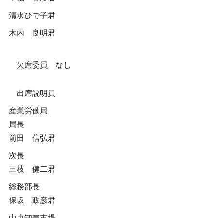
清水ひで子君
木内 良明君
欠席委員 なし
出席説明員
産業労働局
局長
前田 信弘君
次長
三枝 健二君
総務部長
保坂 政彦君
中央卸売市場