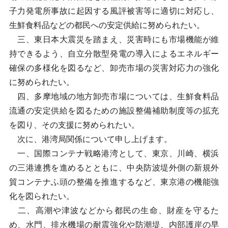
子力発電所事故に起因する風評被害等に適切に対応し、
生鮮食料品などの都民への安定供給に努められたい。
三、東日本大震災を踏まえ、災害時にも市場機能が維
持できるよう、自立分散型発電の導入によるエネルギー
確保の多様化を図るなど、卸売市場の災害対応力の強化
に努められたい。
四、多摩地域の地方卸売市場については、生鮮食料品
流通の安定供給を図るための施設整備補助制度等の拡充
を図り、その支援に努められたい。
次に、港湾局関係について申し上げます。
一、国際コンテナ戦略港湾として、東京、川崎、横浜
の三港連携を進めるとともに、中央防波堤外側の新規外
貿コンテナふ頭の整備を推進するなど、東京港の機能強
化を図られたい。
二、高潮や津波などから都民の生命、財産を守るた
め、水門、排水機場の耐震強化や防潮堤、内部護岸の早