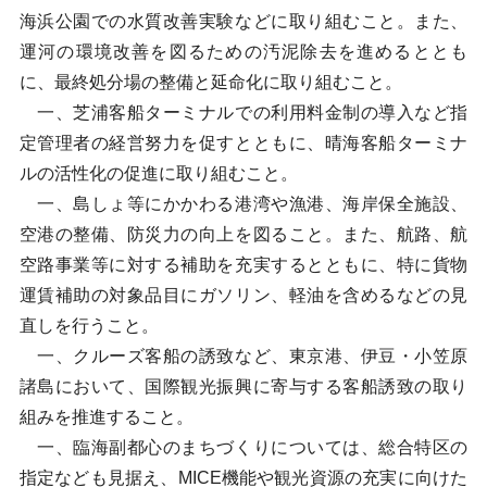
海浜公園での水質改善実験などに取り組むこと。また、
運河の環境改善を図るための汚泥除去を進めるととも
に、最終処分場の整備と延命化に取り組むこと。
一、芝浦客船ターミナルでの利用料金制の導入など指
定管理者の経営努力を促すとともに、晴海客船ターミナ
ルの活性化の促進に取り組むこと。
一、島しょ等にかかわる港湾や漁港、海岸保全施設、
空港の整備、防災力の向上を図ること。また、航路、航
空路事業等に対する補助を充実するとともに、特に貨物
運賃補助の対象品目にガソリン、軽油を含めるなどの見
直しを行うこと。
一、クルーズ客船の誘致など、東京港、伊豆・小笠原
諸島において、国際観光振興に寄与する客船誘致の取り
組みを推進すること。
一、臨海副都心のまちづくりについては、総合特区の
指定なども見据え、MICE機能や観光資源の充実に向けた