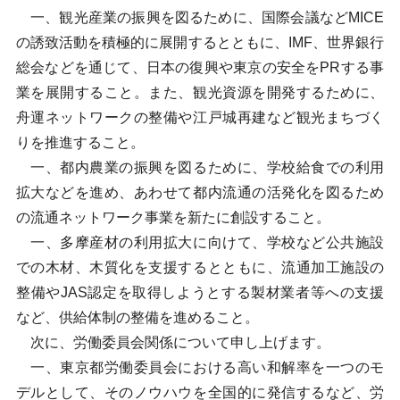
一、観光産業の振興を図るために、国際会議などMICE
の誘致活動を積極的に展開するとともに、IMF、世界銀行
総会などを通じて、日本の復興や東京の安全をPRする事
業を展開すること。また、観光資源を開発するために、
舟運ネットワークの整備や江戸城再建など観光まちづく
りを推進すること。
一、都内農業の振興を図るために、学校給食での利用
拡大などを進め、あわせて都内流通の活発化を図るため
の流通ネットワーク事業を新たに創設すること。
一、多摩産材の利用拡大に向けて、学校など公共施設
での木材、木質化を支援するとともに、流通加工施設の
整備やJAS認定を取得しようとする製材業者等への支援
など、供給体制の整備を進めること。
次に、労働委員会関係について申し上げます。
一、東京都労働委員会における高い和解率を一つのモ
デルとして、そのノウハウを全国的に発信するなど、労