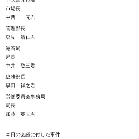
市場長
中西 充君
管理部長
塩見 清仁君
港湾局
局長
中井 敬三君
総務部長
黒田 祥之君
労働委員会事務局
局長
加藤 英夫君
本日の会議に付した事件