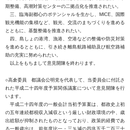
期整備、高潮対策センターの二拠点化を推進されたい。
三、臨海副都心のポテンシャルを生かし、MICE、国際
観光機能の集積など、観光、交流のまちづくりを進める
とともに、基盤整備を推進されたい。
四、島しょの港湾、漁港、空港などの整備や防災対策
を進めるとともに、引き続き離島航路補助及び航空路補
助の充実に努められたい。
以上をもちまして意見開陳を終わります。
○高倉委員 都議会公明党を代表して、当委員会に付託さ
れた平成二十四年度予算関係議案について意見開陳を行
います。
平成二十四年度の一般会計当初予算案は、都政史上初
の五年連続都税収入減収という厳しい財政環境の中、歳
出総額が抑制されたものとなっており、政策的経費であ
る一般歳出は、前年度比一・三％減の四兆五千二百三十