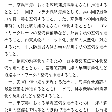
一、京浜三港における広域連携事業をさらに推進する
とともに、国際コンテナ戦略港湾として、高い国際競争
力を持つ港を整備すること。また、京浜港への国内貨物
集荷に向けた取り組みをさらに強化するとともに、ガン
トリークレーンの整備費補助など、外貿ふ頭の整備を進
めること。内貿貨物のユニット化、船舶の大型化に対応
するため、中央防波堤内側ふ頭や品川ふ頭の整備を進め
ること。
一、物流の効率化を図るため、新木場交差点立体化整
備を進めるとともに、臨港道路南北線の早期事業化など
道路ネットワークの整備を推進すること。
一、災害に強い港を実現するために、海岸保全施設の
緊急整備を推進するとともに、水門、排水機場の耐震強
化や防潮堤などを整備すること。
一、東京港における環境整備を進めるために、海の森
公園の整備を都民等との協働で進めるとともに、お台場