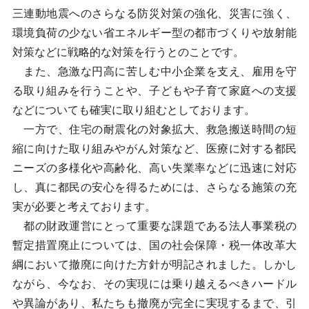
三連動地震へのさらなる防災対策の強化、災害に強く、
環境負荷の少ない省エネルギー型の都市づくりや放射能
対策などに戦略的な対策を行うとのことです。
また、急激な円高に苦しむ中小企業を支え、雇用を守
る取り組みを行うことや、子どもや子育て家庭への支援
などについても確実に取り組むとしております。
一方で、住宅の耐震化の対象拡大、救急搬送時間の短
縮に向けた取り組みやがん対策など、医療に対する都民
ニーズの多様化や高齢化、高い失業率などに迅速に対応
し、真に都民の安心を得るためには、さらなる施策の充
実が必要と考えております。
都の財政運営にとって重要な課題である法人事業税の
暫定措置廃止については、国の社会保障・税一体改革大
綱において撤廃に向けた方針が明記されました。しかし
ながら、今なお、その実現には乗り越えるべきハードル
や異論があり、私たちも撤廃が完全に実現するまで、引