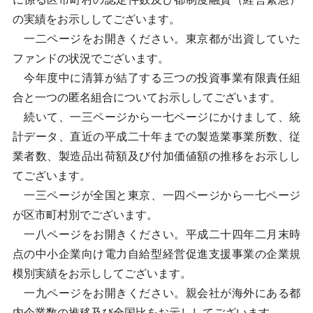
の実績をお示ししてございます。
一二ページをお開きください。東京都が出資していた
ファンドの状況でございます。
今年度中に清算が結了する三つの投資事業有限責任組
合と一つの匿名組合についてお示ししてございます。
続いて、一三ページから一七ページにかけまして、統
計データ、直近の平成二十年までの製造業事業所数、従
業者数、製造品出荷額及び付加価値額の推移をお示しし
てございます。
一三ページが全国と東京、一四ページから一七ページ
が区市町村別でございます。
一八ページをお開きください。平成二十四年二月末時
点の中小企業向け電力自給型経営促進支援事業の企業規
模別実績をお示ししてございます。
一九ページをお開きください。親会社が海外にある都
内企業数の推移及び全国比をお示ししてございます。