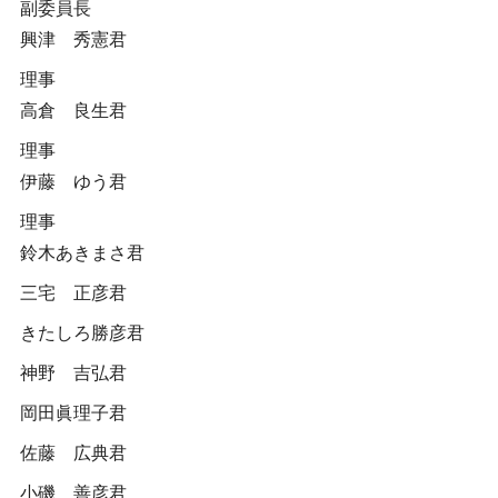
副委員長
興津 秀憲君
理事
高倉 良生君
理事
伊藤 ゆう君
理事
鈴木あきまさ君
三宅 正彦君
きたしろ勝彦君
神野 吉弘君
岡田眞理子君
佐藤 広典君
小磯 善彦君