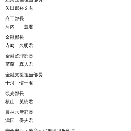
矢田部裕文君
商工部長
河内 豊君
金融部長
寺崎 久明君
金融監理部長
斎藤 真人君
金融支援担当部長
十河 慎一君
観光部長
横山 英樹君
農林水産部長
津国 保夫君
安全安心・地産地消推進担当部長