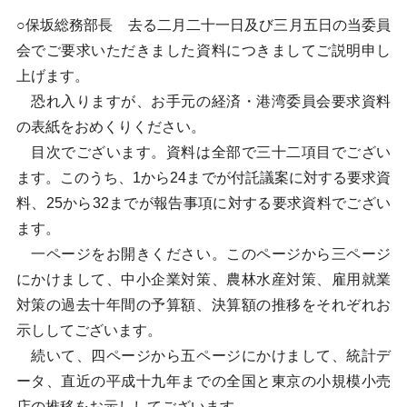
○保坂総務部長 去る二月二十一日及び三月五日の当委員
会でご要求いただきました資料につきましてご説明申し
上げます。
恐れ入りますが、お手元の経済・港湾委員会要求資料
の表紙をおめくりください。
目次でございます。資料は全部で三十二項目でござい
ます。このうち、1から24までが付託議案に対する要求資
料、25から32までが報告事項に対する要求資料でござい
ます。
一ページをお開きください。このページから三ページ
にかけまして、中小企業対策、農林水産対策、雇用就業
対策の過去十年間の予算額、決算額の推移をそれぞれお
示ししてございます。
続いて、四ページから五ページにかけまして、統計デ
ータ、直近の平成十九年までの全国と東京の小規模小売
店の推移をお示ししてございます。