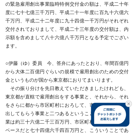
の緊急雇用創出事業臨時特例交付金の額は、平成二十年
度に七十七億三千万円、平成二十一年度に百九十六億六
千万円、平成二十二年度に九十四億一千万円がそれぞれ
交付されておりまして、平成二十三年度の交付額は、内
示額を含めまして八十六億八千万円となる予定でござい
ます。
○伊藤（ゆ）委員 今、答弁にあったとおり、年間百億円
から大体二百億円ぐらいの規模で雇用創出のための交付
金というものが国から東京都におりてまいります。
その振り分けを先日教えていただきましたけれども、
東京都が直轄で雇用創出をする事業と、それから、それ
をさらに都から市区町村におろして、市区町村に雇用創
出してもらう事業と二つあるということで、都の直轄事
業は約三十六億二千三百万円、市区町村の事業が昨年度
ベースだと七十四億六千四百万円と、こういうことであ