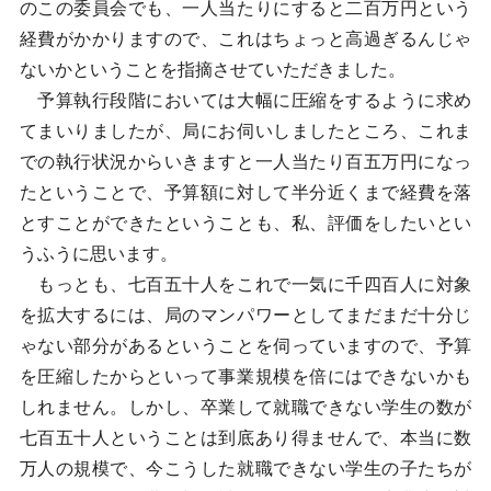
のこの委員会でも、一人当たりにすると二百万円という
経費がかかりますので、これはちょっと高過ぎるんじゃ
ないかということを指摘させていただきました。
予算執行段階においては大幅に圧縮をするように求め
てまいりましたが、局にお伺いしましたところ、これま
での執行状況からいきますと一人当たり百五万円になっ
たということで、予算額に対して半分近くまで経費を落
とすことができたということも、私、評価をしたいとい
うふうに思います。
もっとも、七百五十人をこれで一気に千四百人に対象
を拡大するには、局のマンパワーとしてまだまだ十分じ
ゃない部分があるということを伺っていますので、予算
を圧縮したからといって事業規模を倍にはできないかも
しれません。しかし、卒業して就職できない学生の数が
七百五十人ということは到底あり得ませんで、本当に数
万人の規模で、今こうした就職できない学生の子たちが