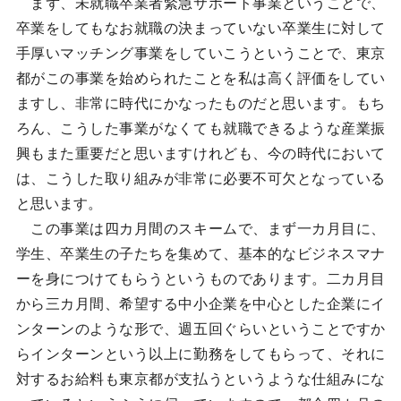
まず、未就職卒業者緊急サポート事業ということで、
卒業をしてもなお就職の決まっていない卒業生に対して
手厚いマッチング事業をしていこうということで、東京
都がこの事業を始められたことを私は高く評価をしてい
ますし、非常に時代にかなったものだと思います。もち
ろん、こうした事業がなくても就職できるような産業振
興もまた重要だと思いますけれども、今の時代において
は、こうした取り組みが非常に必要不可欠となっている
と思います。
この事業は四カ月間のスキームで、まず一カ月目に、
学生、卒業生の子たちを集めて、基本的なビジネスマナ
ーを身につけてもらうというものであります。二カ月目
から三カ月間、希望する中小企業を中心とした企業にイ
ンターンのような形で、週五回ぐらいということですか
らインターンという以上に勤務をしてもらって、それに
対するお給料も東京都が支払うというような仕組みにな