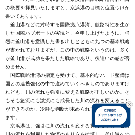
の概要を拝見いたしますと、京浜港の目標と位置づけが
書いてあります。
釜山港などに対峙する国際拠点港湾、航路特性を生か
した国際ハブポートの実現と、今申し上げたように、強
烈に釜山港を意識した書き出しとともに九つの基本戦略
が書かれておりますが、この中の戦略というのは、多く
が釜山港が成功を果たした戦略であり、後追いの感が否
めません。
国際戦略港湾の指定を受けて、基本的なハード整備は
国との連携強化の中で進めていくべきものでありますけ
れども、川の流れを強引に変える戦略が正しいのか。そ
もそも急流にも激流にも成長した川の流れを変えること
ができるのか、冷静な判断が求められているように感じ
ます。
京浜港は、強引に川の流れを変える努力よりも、この
川の流れを利用した物流のあり方を検証し、釜山港への