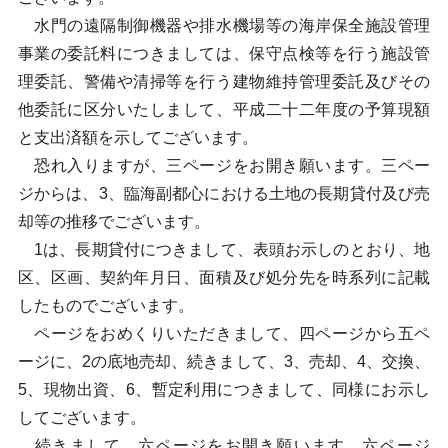
水門の遠隔制御機器や排水機場等の海岸保全施設管理
事業の委託料につきましては、保守点検等を行う施設管
理委託、警備や清掃等を行う建物維持管理委託及びその
他委託に区分いたしまして、平成二十二年度の予算現額
と支出済額を示してございます。
恐れ入りますが、三ページをお開き願います。三ペー
ジからは、3、臨海副都心における土地の長期貸付及び売
却等の推移でございます。
1は、長期貸付につきまして、表頭お示しのとおり、地
区、区画、契約年月日、面積及び処分先を時系列に記載
したものでございます。
ページをおめくりいただきまして、四ページから五ペ
ージに、2の底地売却、続きまして、3、売却、4、交換、
5、現物出資、6、暫定利用につきまして、同様にお示し
してございます。
続きまして、六ページをお開き願います。六ページ