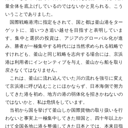
量全体を底上げしているのではないかと見られる、こう
いうことでありました。
国際戦略港湾に指定をされて、国と都は釜山港をター
ゲットに、追いつき追い越せを目指すと表明していま
す。集中と選択の投資は、アジアのグローバル化が進
み、勝者が一極集中する時代には当然求められる戦略で
すけれども、釜山と同じ戦略を志向する場合には、京浜
港は利用者にインセンティブを与え、釜山から船を取り
戻さなくてはなりません。
これは、釜山に流れ込んでいた川の流れを強引に変え
て京浜港に呼び込むことにほかならず、日本海側で努力
してきた港を初め、地方の港の弱体化を招きかねないの
ではないかと、私は危惧をしています。
当初から国を挙げて釜山しか国際貨物の取り扱いを行
わないと事実上一極集中してきた韓国と、四十年以上か
けて全国各地に港を整備してきた日本とでは、本来目指