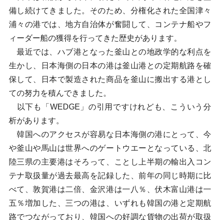
備し続けてきました。そのため、分権化された全国津々
浦々の港では、地方自治体が奮闘して、コンテナ船やフ
ィーダー船の獲得を行ってきた歴史があります。
最近では、ハブ港となった釜山との地政学的な利点を
生かし、日本海側の日本の港は釜山港との定期航路を確
保して、日本で製造された商品を釜山に搬出する港とし
ての努力を積んできました。
以下も「WEDGE」の引用ですけれども、こういう分
析があります。
韓国へのアクセスが容易な日本海側の港にとって、今
や釜山や馬山は世界へのゲートウエーとなっている、北
陸三県の主要港はそろって、ことし上半期の輸出入コン
テナ取扱量が過去最高を記録した、前年の同じ時期に比
べて、敦賀港は二倍、金沢港は一八％、伏木富山港は一
五％増加した、三つの港は、いずれも韓国の港と定期航
路でつながっており、韓国への好調な貨物の出荷が取扱