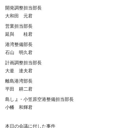
開発調整担当部長
大和田 元君
営業担当部長
延與 桂君
港湾整備部長
石山 明久君
計画調整担当部長
大釜 達夫君
離島港湾部長
平田 耕二君
島しょ・小笠原空港整備担当部長
小幡 和輝君
本日の会議に付した事件