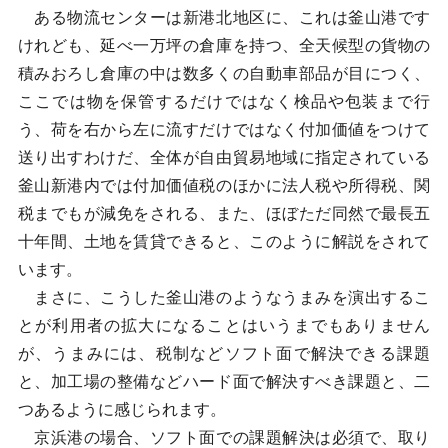
ある物流センターは新港北地区に、これは釜山港です
けれども、延べ一万坪の倉庫を持つ、全天候型の貨物の
積みおろし倉庫の中は数多くの自動車部品が目につく、
ここでは物を保管するだけではなく検品や包装まで行
う、荷を右から左に流すだけではなく付加価値をつけて
送り出すわけだ、全体が自由貿易地域に指定されている
釜山新港内では付加価値税のほかに法人税や所得税、関
税までもが減免をされる、また、ほぼただ同然で最長五
十年間、土地を賃貸できると、このように解説をされて
います。
まさに、こうした釜山港のようなうまみを演出するこ
とが利用者の拡大になることはいうまでもありません
が、うまみには、税制などソフト面で解決できる課題
と、加工場の整備などハード面で解決すべき課題と、二
つあるように感じられます。
京浜港の場合、ソフト面での課題解決は必須で、取り