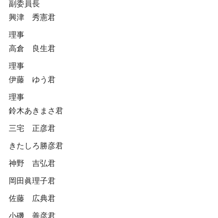
副委員長
興津 秀憲君
理事
高倉 良生君
理事
伊藤 ゆう君
理事
鈴木あきまさ君
三宅 正彦君
きたしろ勝彦君
神野 吉弘君
岡田眞理子君
佐藤 広典君
小磯 善彦君