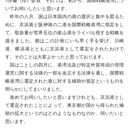
○伊藤（ゆ）委員 それでは、私から、国際戦略港湾につ
いてお伺いしたいと思います。
昨年の八月、国は日本国内の港の選択と集中を図るた
めに、京浜港と阪神港の二港を国際戦略港湾に指定をし
て、取扱量が世界五位の釜山港をライバル視する戦略を
描きました。都はこの計画にいち早く手を挙げ、川崎
港、横浜港とともに京浜港として選定をされたわけで
す。そのことは大変よかったと思っております。
国はことしの四月に、港湾法及び特定外貿埠頭の管理
運営に関する法律の一部を改正する法律を通し、国際戦
略港湾に選定された港に対する補助や規定というものを
明らかにしてまいりました。
改めてお伺いしたいと思いますけれども、京浜港とし
て選定されたことによって、東京都が国から得られた補
助の拡大というのはどのようなものなのか、伺いたいと
思います。