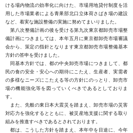
ける場内物流の効率化に向けた、市場用地貸付制度を活
用した市場業者による青果部北口立体荷さばき場の建設
など、着実な施設整備の実施に努めてまいりました。
第八次整備計画の後を受ける第九次東京都卸売市場整
備計画につきましては、本年五月に東京都卸売市場審議
会から、策定の指針となります東京都卸売市場整備基本
方針の答申を受けました。
同基本方針では、都の中央卸売市場につきまして、都
民の食の安全・安心への期待にこたえ、生産者、実需者
の多様なニーズにこたえる等の方針にのっとり、卸売市
場の機能強化等を図っていくべきであるとしておりま
す。
また、先般の東日本大震災を踏まえ、卸売市場の災害
対応力を強化するとともに、被災産地支援に関する取り
組みを推進すべきであるとされております。
都は、こうした方針を踏まえ、本年中を目途に、今年