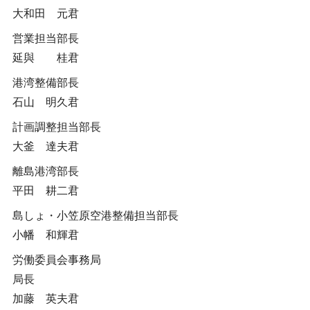
大和田 元君
営業担当部長
延與 桂君
港湾整備部長
石山 明久君
計画調整担当部長
大釜 達夫君
離島港湾部長
平田 耕二君
島しょ・小笠原空港整備担当部長
小幡 和輝君
労働委員会事務局
局長
加藤 英夫君