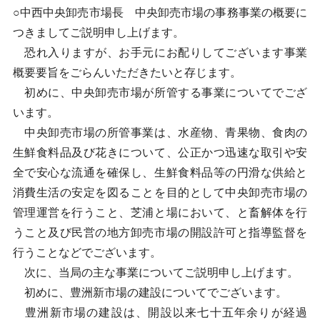
○中西中央卸売市場長 中央卸売市場の事務事業の概要に
つきましてご説明申し上げます。
恐れ入りますが、お手元にお配りしてございます事業
概要要旨をごらんいただきたいと存じます。
初めに、中央卸売市場が所管する事業についてでござ
います。
中央卸売市場の所管事業は、水産物、青果物、食肉の
生鮮食料品及び花きについて、公正かつ迅速な取引や安
全で安心な流通を確保し、生鮮食料品等の円滑な供給と
消費生活の安定を図ることを目的として中央卸売市場の
管理運営を行うこと、芝浦と場において、と畜解体を行
うこと及び民営の地方卸売市場の開設許可と指導監督を
行うことなどでございます。
次に、当局の主な事業についてご説明申し上げます。
初めに、豊洲新市場の建設についてでございます。
豊洲新市場の建設は、開設以来七十五年余りが経過