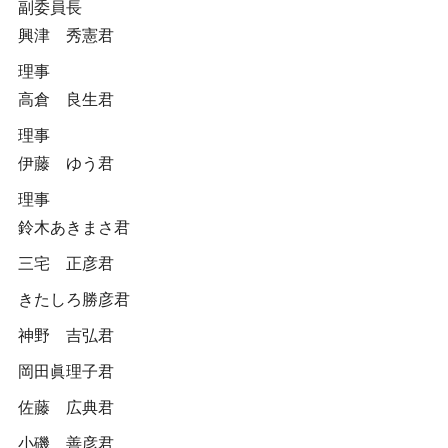
副委員長
興津 秀憲君
理事
高倉 良生君
理事
伊藤 ゆう君
理事
鈴木あきまさ君
三宅 正彦君
きたしろ勝彦君
神野 吉弘君
岡田眞理子君
佐藤 広典君
小磯 善彦君