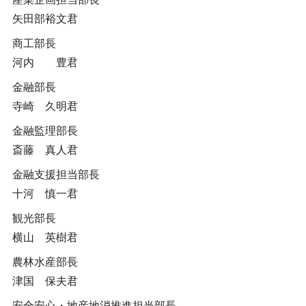
矢田部裕文君
商工部長
河内 豊君
金融部長
寺崎 久明君
金融監理部長
斎藤 真人君
金融支援担当部長
十河 慎一君
観光部長
横山 英樹君
農林水産部長
津国 保夫君
安全安心・地産地消推進担当部長