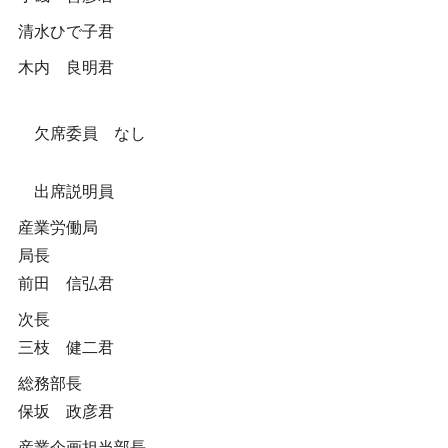
清水ひで子君
木内 良明君
欠席委員 なし
出席説明員
産業労働局
局長
前田 信弘君
次長
三枝 健二君
総務部長
保坂 政彦君
産業企画担当部長