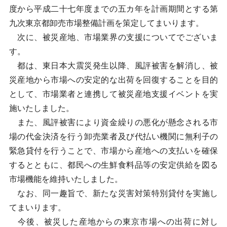
度から平成二十七年度までの五カ年を計画期間とする第
九次東京都卸売市場整備計画を策定してまいります。
次に、被災産地、市場業界の支援についてでございま
す。
都は、東日本大震災発生以降、風評被害を解消し、被
災産地から市場への安定的な出荷を回復することを目的
として、市場業者と連携して被災産地支援イベントを実
施いたしました。
また、風評被害により資金繰りの悪化が懸念される市
場の代金決済を行う卸売業者及び代払い機関に無利子の
緊急貸付を行うことで、市場から産地への支払いを確保
するとともに、都民への生鮮食料品等の安定供給を図る
市場機能を維持いたしました。
なお、同一趣旨で、新たな災害対策特別貸付を実施し
てまいります。
今後、被災した産地からの東京市場への出荷に対し