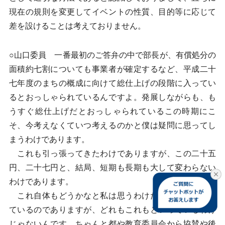
現在の規則を変更してイベントの性質、目的等に応じて
差を設けることは考えておりません。
○山口委員 一番最初のご答弁の中で部長が、有償処分の
面積約七割についても事業者が確定するなど、平成二十
七年度のまちの概成に向けて総仕上げの段階に入ってい
るとおっしゃられているんですよ。発展しながらも、も
うすぐ総仕上げだとおっしゃられているこの時期にこ
そ、今考えなくていつ考えるのかと僕は疑問に思ってし
まうわけであります。
これも引っ張ってきたわけでありますが、この二十五
円、二十七円と、結局、短期も長期も大して変わらない
わけであります。
これ自体もどうかなと私は思うわけだからこそ質問し
ているのでありますが、どれもこれもといっているわけ
じゃないんです。ちゃんと都や教育委員会から協賛や後