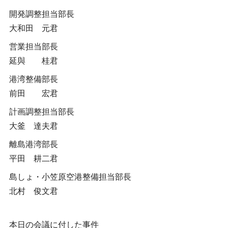
開発調整担当部長
大和田 元君
営業担当部長
延與 桂君
港湾整備部長
前田 宏君
計画調整担当部長
大釜 達夫君
離島港湾部長
平田 耕二君
島しょ・小笠原空港整備担当部長
北村 俊文君
本日の会議に付した事件