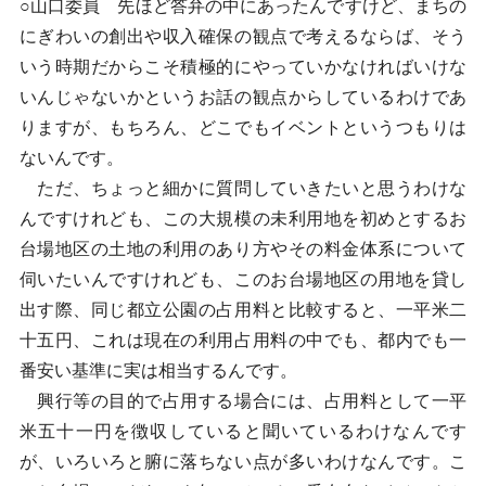
○山口委員 先ほど答弁の中にあったんですけど、まちの
にぎわいの創出や収入確保の観点で考えるならば、そう
いう時期だからこそ積極的にやっていかなければいけな
いんじゃないかというお話の観点からしているわけであ
りますが、もちろん、どこでもイベントというつもりは
ないんです。
ただ、ちょっと細かに質問していきたいと思うわけな
んですけれども、この大規模の未利用地を初めとするお
台場地区の土地の利用のあり方やその料金体系について
伺いたいんですけれども、このお台場地区の用地を貸し
出す際、同じ都立公園の占用料と比較すると、一平米二
十五円、これは現在の利用占用料の中でも、都内でも一
番安い基準に実は相当するんです。
興行等の目的で占用する場合には、占用料として一平
米五十一円を徴収していると聞いているわけなんです
が、いろいろと腑に落ちない点が多いわけなんです。こ