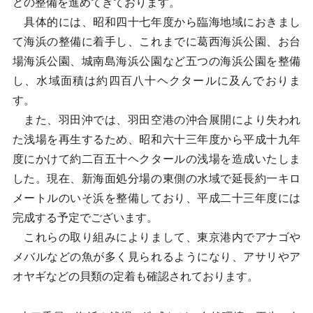
どの整備を進めてきております。
具体的には、昭和四十七年度から臨海地域におきまし
て海浜の整備に着手し、これまでに葛西海浜公園、お台
場海浜公園、城南島海浜公園など五つの海浜公園を整備
し、水域面積は約四百八十ヘクタールに及んでおりま
す。
また、羽田沖では、羽田空港の沖合展開により失われ
た浅場を再生するため、昭和六十三年度から平成十九年
度にかけて約二百五十ヘクタールの浅場を造成いたしま
した。現在、新海面処分場の東側の水域で延長約一キロ
メートルのいそ浜を整備しており、平成二十三年度には
完成する予定でございます。
これらの取り組みによりまして、東京港内でアナゴや
メバルなどの魚が多く見られるようになり、アサリやア
オヤギなどの貝類の定着も確認されております。