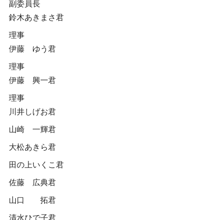
副委員長
鈴木あきまさ君
理事
伊藤 ゆう君
理事
伊藤 興一君
理事
川井しげお君
山崎 一輝君
大松あきら君
田の上いくこ君
佐藤 広典君
山口 拓君
清水ひで子君