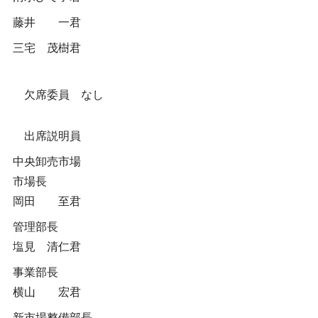
藤井 一君
三宅 茂樹君
欠席委員 なし
出席説明員
中央卸売市場
市場長
岡田 至君
管理部長
塩見 清仁君
事業部長
横山 宏君
新市場整備部長