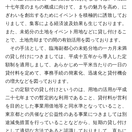
十七年度のまちの概成に向けて、まちの魅力を高め、に
ぎわいを創出するためにイベントを積極的に誘致してお
りまして、集客による経済波及効果も生じております。
また、未処分の土地をイベント用地などに貸し付けるこ
とで、土地売却までの間の有効活用を図っております。
その手法として、臨海副都心の未処分地の一カ月未満
の貸し付けにつきましては、平成十五年から導入した定
額制を適用しまして、あらかじめ一平米当たりの一日の
貸付料を定めて、事務手続の簡素化、迅速化と貸付機会
の増大などを図っております。
この定額での貸し付けというのは、用地の活用が平成
二十七年までの暫定的な利用であること、貸付料が営利
を目的とした事業用借地等と同水準となっていること、
東京都との共催など公益性のある事業につきましては別
途減免措置を行っていることなどから、短期の貸し付け
として適切な方法であると認識しておりまして、直ちに