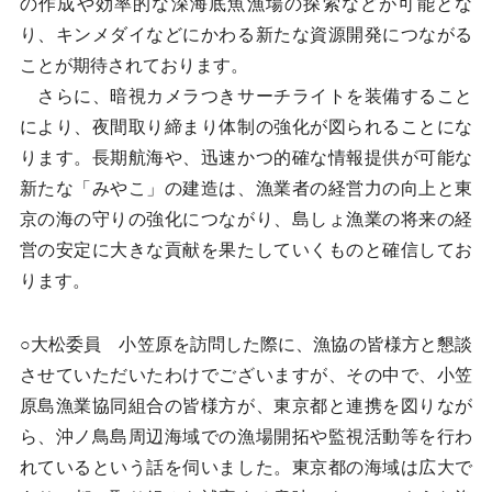
の作成や効率的な深海底魚漁場の探索などが可能とな
り、キンメダイなどにかわる新たな資源開発につながる
ことが期待されております。
さらに、暗視カメラつきサーチライトを装備すること
により、夜間取り締まり体制の強化が図られることにな
ります。長期航海や、迅速かつ的確な情報提供が可能な
新たな「みやこ」の建造は、漁業者の経営力の向上と東
京の海の守りの強化につながり、島しょ漁業の将来の経
営の安定に大きな貢献を果たしていくものと確信してお
ります。
○大松委員 小笠原を訪問した際に、漁協の皆様方と懇談
させていただいたわけでございますが、その中で、小笠
原島漁業協同組合の皆様方が、東京都と連携を図りなが
ら、沖ノ鳥島周辺海域での漁場開拓や監視活動等を行わ
れているという話を伺いました。東京都の海域は広大で