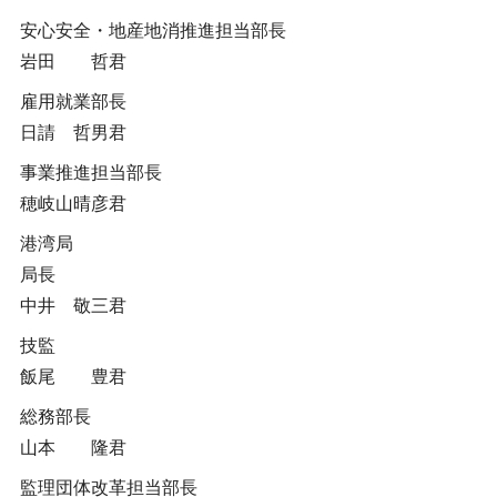
安心安全・地産地消推進担当部長
岩田 哲君
雇用就業部長
日請 哲男君
事業推進担当部長
穂岐山晴彦君
港湾局
局長
中井 敬三君
技監
飯尾 豊君
総務部長
山本 隆君
監理団体改革担当部長