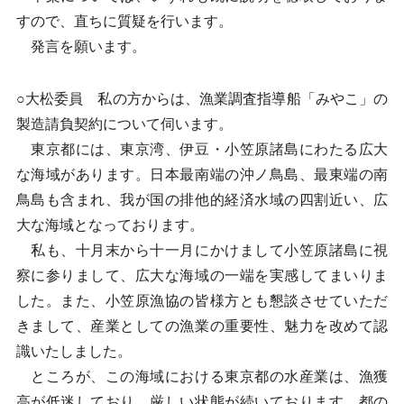
すので、直ちに質疑を行います。
発言を願います。
○大松委員 私の方からは、漁業調査指導船「みやこ」の
製造請負契約について伺います。
東京都には、東京湾、伊豆・小笠原諸島にわたる広大
な海域があります。日本最南端の沖ノ鳥島、最東端の南
鳥島も含まれ、我が国の排他的経済水域の四割近い、広
大な海域となっております。
私も、十月末から十一月にかけまして小笠原諸島に視
察に参りまして、広大な海域の一端を実感してまいりま
した。また、小笠原漁協の皆様方とも懇談させていただ
きまして、産業としての漁業の重要性、魅力を改めて認
識いたしました。
ところが、この海域における東京都の水産業は、漁獲
高が低迷しており、厳しい状態が続いております。都の