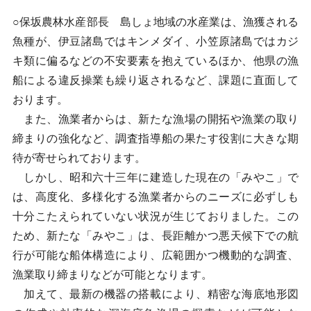
○保坂農林水産部長 島しょ地域の水産業は、漁獲される
魚種が、伊豆諸島ではキンメダイ、小笠原諸島ではカジ
キ類に偏るなどの不安要素を抱えているほか、他県の漁
船による違反操業も繰り返されるなど、課題に直面して
おります。
また、漁業者からは、新たな漁場の開拓や漁業の取り
締まりの強化など、調査指導船の果たす役割に大きな期
待が寄せられております。
しかし、昭和六十三年に建造した現在の「みやこ」で
は、高度化、多様化する漁業者からのニーズに必ずしも
十分こたえられていない状況が生じておりました。この
ため、新たな「みやこ」は、長距離かつ悪天候下での航
行が可能な船体構造により、広範囲かつ機動的な調査、
漁業取り締まりなどが可能となります。
加えて、最新の機器の搭載により、精密な海底地形図