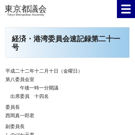
Tokyo Metropolitan Assembly
経済・港湾委員会速記録第二十一
号
平成二十二年十二月十日（金曜日）
第八委員会室
午後一時一分開議
出席委員 十四名
委員長
西岡真一郎君
副委員長
しのづか元君