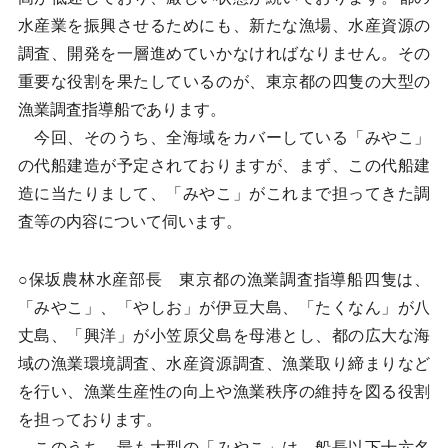
水産業を振興させるためにも、新たな漁場、水産資源の
調査、開発を一層進めていかなければなりません。その
重要な役割を果たしているのが、東京都の四隻の大型の
漁業調査指導船であります。
今回、そのうち、全海域をカバーしている「みやこ」
の代船建造が予定されておりますが、まず、この代船建
造に当たりまして、「みやこ」がこれまで担ってきた調
査等の内容について伺います。
○保坂農林水産部長 東京都の漁業調査指導船四隻は、
「みやこ」、「やしお」が伊豆大島、「たくなん」が八
丈島、「興洋」が小笠原父島を母港とし、都の広大な海
域の漁業環境調査、水産資源調査、漁業取り締まりなど
を行い、漁業生産性の向上や漁業秩序の維持を図る役割
を担っております。
このうち、最も大型の「みやこ」は、船長以下十六名