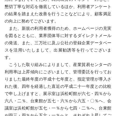
懇切丁寧な対応を徹底しているほか、利用者アンケート
の結果を踏まえた改善を行うことなどにより、顧客満足
の向上に努めてございます。
また、新規の利用者獲得のため、ホームページの充実
を図るとともに、業界団体等に対するダイレクトメール
の発送、また、三万社に及ぶ公社の登録企業データベー
スを活用いたしまして、出展勧誘等を行ってございま
す。
こうした取り組みによりまして、産業貿易センターの
利用率は上昇傾向にございまして、管理委託を行ってお
りました最終年度の平成十七年度と、指定管理が導入さ
れた後、四年を経過した直近の平成二十一年度との比較
で申し上げますと、展示室は浜松町館が六七・四％から
六八・二％、台東館が五七・六％から六五・〇％へ、会
議室は浜松町館が五七・一％から七四・二％へ、台東館
が四三・四％から五六・一％へと、それぞれ上昇してご