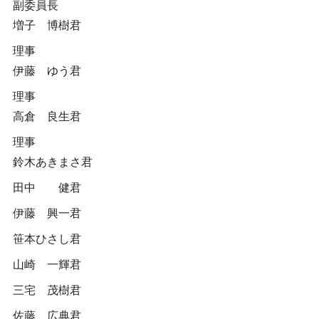
副委員長
増子 博樹君
理事
伊藤 ゆう君
理事
高倉 良生君
理事
鈴木あきまさ君
田中 健君
伊藤 興一君
笹本ひさし君
山崎 一輝君
三宅 茂樹君
佐藤 広典君