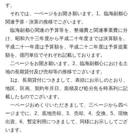
す。
それでは、一ページをお開き願います。1、臨海副都心
関連予算・決算の推移でございます。
臨海副都心関連の予算等を、整備費と関連事業費に分
け、昭和六十三年度から平成二十年度までは決算額を、
平成二十一年度は予算額を、平成二十二年度は予算提案
額を、億円単位でそれぞれ記載しております。
二ページをお開き願います。2、臨海副都心における土
地の長期貸付及び売却等の推移でございます。
1は、長期貸付につきまして、表頭にお示しのとおり、
地区、区画、契約年月日、面積及び処分先を時系列に記
載したものでございます。
一ページおめくりいただきまして、三ページから四ペ
ージまでに、2、底地売却、3、売却、4、交換、5、現物
出資、6、暫定利用につきまして、同様にお示ししてござ
います。