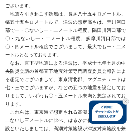
ございます。
地震を引き起こす断層は、長さ八十五キロメートル、
幅五十五キロメートルで、津波の想定高さは、荒川河口
部で一・〇ないし一・二メートル程度、隅田川河口部で
〇・九ないし一・二メートル程度、多摩川河口部では
〇・四メートル程度でございまして、最大でも一・二メ
ートルとなっております。
なお、直下型地震による津波は、平成十七年七月の中
央防災会議の首都直下地震対策専門調査委員会報告によ
る想定でございまして、東京湾北部、マグニチュードは
七・三でございますが、などの五つの地震を設定してお
りまして、いずれも〇・五メートル未満と想定されてお
ります。
これらは、東京港で想定される高潮による水位の上昇
二ないし三メートルに比べ、はるかに低いことから、施
設といたしましては、高潮対策施設が津波対策施設を兼