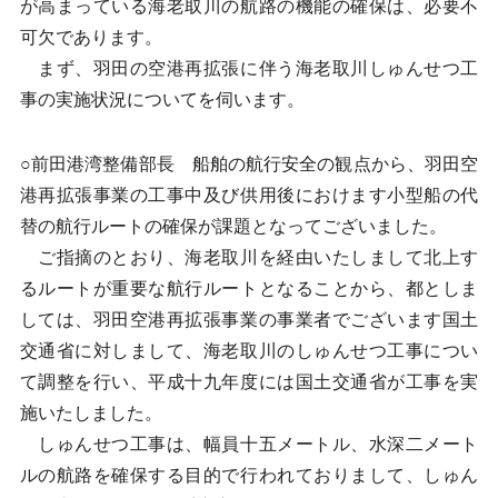
が高まっている海老取川の航路の機能の確保は、必要不
可欠であります。
まず、羽田の空港再拡張に伴う海老取川しゅんせつ工
事の実施状況についてを伺います。
○前田港湾整備部長 船舶の航行安全の観点から、羽田空
港再拡張事業の工事中及び供用後におけます小型船の代
替の航行ルートの確保が課題となってございました。
ご指摘のとおり、海老取川を経由いたしまして北上す
るルートが重要な航行ルートとなることから、都としま
しては、羽田空港再拡張事業の事業者でございます国土
交通省に対しまして、海老取川のしゅんせつ工事につい
て調整を行い、平成十九年度には国土交通省が工事を実
施いたしました。
しゅんせつ工事は、幅員十五メートル、水深二メート
ルの航路を確保する目的で行われておりまして、しゅん