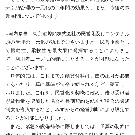
ナふ頭管理の一元化の二年間の効果と、また、今後の事
業展開について伺います。
○河内参事 東京港埠頭株式会社の民営化及びコンテナふ
頭の管理の一元化の効果でございますが、民営企業とし
て機動性、柔軟性を最大限に発揮することによりまし
て、利用者ニーズに的確にこたえることが可能になった
ことにございます。
具体的には、これまでふ頭貸付料は、国の認可が必要
であったり、算出基準が法令で縛られるなど、硬直して
おりました。これを、民営化を契機に改め、借り受け者
が貨物量を増加した場合や長期契約を結んだ場合の優遇
制度を導入するなど、みずからの経営判断により設定す
ることが可能になりました。
また、緊急の設備補修に際しましては、予算の制約に
縛られず、要望に迅速かつ弾力的に対応することによ