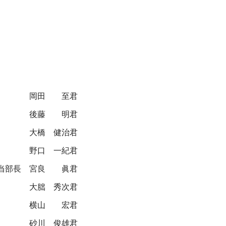
岡田 至君
後藤 明君
大橋 健治君
野口 一紀君
当部長
宮良 眞君
大朏 秀次君
横山 宏君
砂川 俊雄君