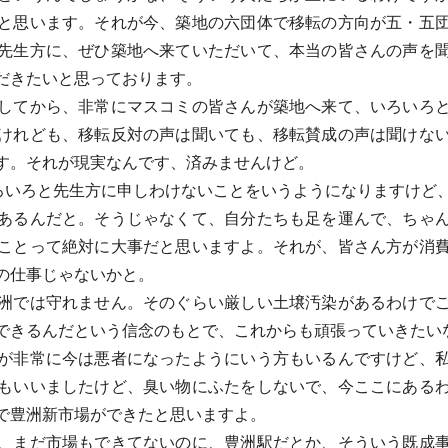
と思います。それが今、築地の六団体で移転の方向が五・五
先生方に、ぜひ築地へ来ていただいて、本当の皆さんの声を
だきたいと思っております。
してから、非常にマスコミの皆さんが築地へ来て、いろいろと
けれども、移転反対の声は聞いても、移転賛成の声は聞けな
す。それが現実なんです、済みませんけど。
ろいろと先生方に申しわけないことをいうようになりますけど
あるんだと。そうじゃなくて、自分たちも足を運んで、ちゃ
ことって絶対に大事だと思いますよ。それが、皆さん方が消
の仕事じゃないかと。
洲では守れません。そのぐらい厳しい土壌汚染があるわけでご
できるんだという信念のもとで、これからも頑張っていきたい
が非常に今は悪者になったようにいう方もいるんですけど、私
もいいましたけど、臭い物にふたをしないで、今ここにある
で豊洲新市場ができたと思いますよ。
、まだ市場もできてないのに、豊洲駅だとか、そういう既成事