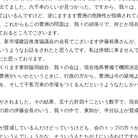
出てました。六千本のくいが見つかった。ですから、我々は、
てはいるんですけど、逆にますます豊洲の危険性が指摘されて
、これからもこの豊洲の問題は、我々の頑張りで、何とか現在
ておるところでございます。
、新市場建設推進協議会の会長でございます伊藤裕康さんが、
いうようなお話をされたと思うんです。私は傍聴に来ません
だと思っております。
くります東卸協同組合、我々の会は、現在地再整備で機関決定
豊洲がいいかというときに、行政の方から、豊洲は今の築地
を、そして千客万来の市場をつくるんだというようなたしか
がされました。その結果、五十八対四十二という数字で、現在
の前の伊藤会長のいう、我々の中で、東卸が、半分以上が賛
が賛成しているんだけどっていうけども、会のトップの方々が
というんでしょうかな、そういう人たちが上にいるわけです