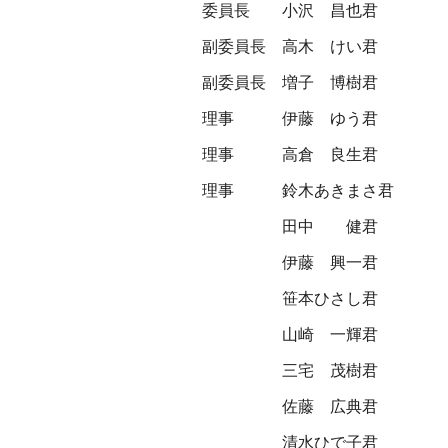
委員長
小沢 昌也君
副委員長
高木 けい君
副委員長
増子 博樹君
理事
伊藤 ゆう君
理事
高倉 良生君
理事
鈴木あきまさ君
田中 健君
伊藤 興一君
笹本ひさし君
山崎 一輝君
三宅 茂樹君
佐藤 広典君
清水ひで子君