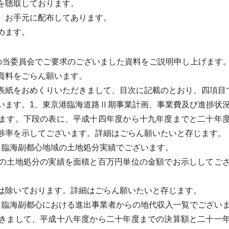
を聴取しております。
、お手元に配布してあります。
めます。
の当委員会でご要求のございました資料をご説明申し上げます
資料をごらん願います。
紙をおめくりいただきまして、目次に記載のとおり、四項目
ます。1、東京港臨海道路Ⅱ期事業計画、事業費及び進捗状
ます。下段の表に、平成十四年度から十九年度までと二十年度
捗率を示してございます。詳細はごらん願いたいと存じます。
臨海副都心地域の土地処分実績でございます。
の土地処分の実績を面積と百万円単位の金額でお示ししてござ
は除いております。詳細はごらん願いたいと存じます。
臨海副都心における進出事業者からの地代収入一覧でござい
きまして、平成十八年度から二十年度までの決算額と二十一年