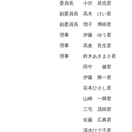
委員長
小沢 昌也君
副委員長
高木 けい君
副委員長
増子 博樹君
理事
伊藤 ゆう君
理事
高倉 良生君
理事
鈴木あきまさ君
田中 健君
伊藤 興一君
笹本ひさし君
山崎 一輝君
三宅 茂樹君
佐藤 広典君
清水ひで子君