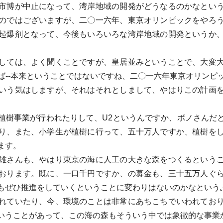
市博が中止になって、湾岸地域の開発がどうなるのかなという
のではございますが、二〇一六年、東京オリンピックをやろ
起爆剤となって、今後もいろいろな湾岸地域の開発というか
しては、よく聞くことですが、皇居並みということで、大変大
ば--本来ということではないですね、二〇一六年東京オリンピ
いう気はしますが、それはそれとしまして、やはりこの計画
樹事業が行われたりして、U2というんですか、ボノさんだ
り、また、小学生が植樹に行って、五十万人ですか、植樹を
ます。
雄さんも、やはり東京の海に人工の大きな森をつくるというこ
おります。既に、一口千円ですか、の募金も、三十五万人ぐ
もぜひ推進をしていくということに変わりはないのかなという
れていたり、今、環境のことは非常にあちこちでいわれており
いうことがあって、この海の森もそういう中では象徴的な事業