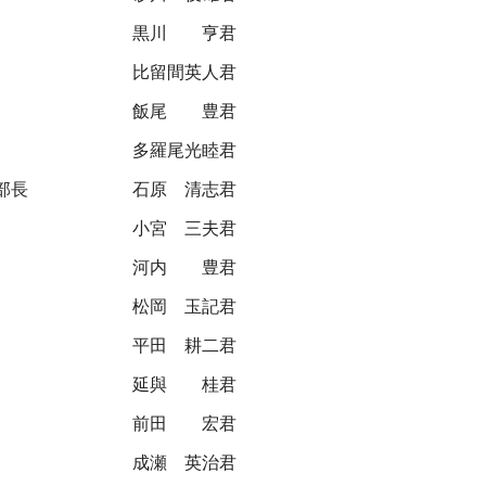
黒川 亨君
比留間英人君
飯尾 豊君
多羅尾光睦君
部長
石原 清志君
小宮 三夫君
河内 豊君
松岡 玉記君
平田 耕二君
延與 桂君
前田 宏君
成瀬 英治君