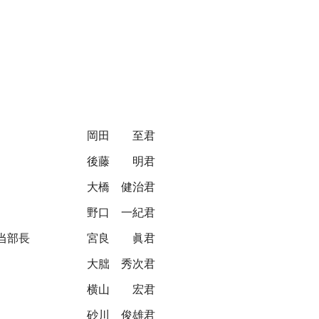
岡田 至君
後藤 明君
大橋 健治君
野口 一紀君
当部長
宮良 眞君
大朏 秀次君
横山 宏君
砂川 俊雄君