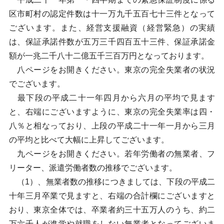
区市町村の認定件数は十一万九千五百七十三件となって
ございます。また、経営支援融資（経営緊急）の実績
は、保証承諾件数が五万三千四百五十三件、保証承諾金
額が一兆二千八十二億五千三百万円となっております。
八ページをお開きください。東京の完全失業者の状況
でございます。
最下段の平成二十一年四月から六月の平均で見ます
と、右端にございますように、東京の完全失業率は四・
八％と相なっており、上段の平成二十一年一月から三月
の平均と比べて大幅に上昇してございます。
九ページをお開きください。若年労働者の無業者、フ
リーター、派遣労働者数の推移でございます。
（1）、無業者数の推移につきましては、下段の平成二
十年三月卒業で見ますと、右端の合計欄にございますと
おり、東京全体では、卒業者約三十五万人のうち、約二
万六千人が進学や就職をしない無業者となってございま