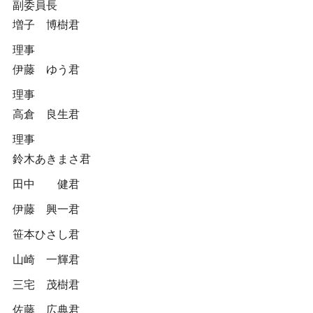
副委員長
増子 博樹君
理事
伊藤 ゆう君
理事
高倉 良生君
理事
鈴木あきまさ君
田中 健君
伊藤 興一君
笹本ひさし君
山崎 一輝君
三宅 茂樹君
佐藤 広典君