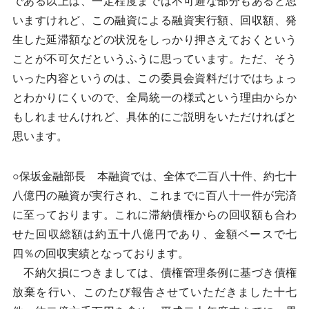
である以上は、一定程度までは不可避な部分もあると思
いますけれど、この融資による融資実行額、回収額、発
生した延滞額などの状況をしっかり押さえておくという
ことが不可欠だというふうに思っています。ただ、そう
いった内容というのは、この委員会資料だけではちょっ
とわかりにくいので、全局統一の様式という理由からか
もしれませんけれど、具体的にご説明をいただければと
思います。
○保坂金融部長 本融資では、全体で二百八十件、約七十
八億円の融資が実行され、これまでに百八十一件が完済
に至っております。これに滞納債権からの回収額も合わ
せた回収総額は約五十八億円であり、金額ベースで七
四％の回収実績となっております。
不納欠損につきましては、債権管理条例に基づき債権
放棄を行い、このたび報告させていただきました十七