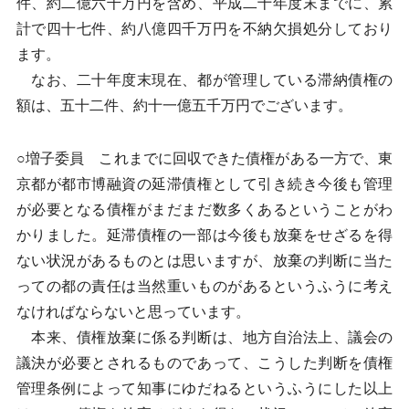
件、約二億六千万円を含め、平成二十年度末までに、累
計で四十七件、約八億四千万円を不納欠損処分しており
ます。
なお、二十年度末現在、都が管理している滞納債権の
額は、五十二件、約十一億五千万円でございます。
○増子委員 これまでに回収できた債権がある一方で、東
京都が都市博融資の延滞債権として引き続き今後も管理
が必要となる債権がまだまだ数多くあるということがわ
かりました。延滞債権の一部は今後も放棄をせざるを得
ない状況があるものとは思いますが、放棄の判断に当た
っての都の責任は当然重いものがあるというふうに考え
なければならないと思っています。
本来、債権放棄に係る判断は、地方自治法上、議会の
議決が必要とされるものであって、こうした判断を債権
管理条例によって知事にゆだねるというふうにした以上