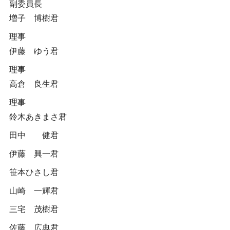
副委員長
増子 博樹君
理事
伊藤 ゆう君
理事
高倉 良生君
理事
鈴木あきまさ君
田中 健君
伊藤 興一君
笹本ひさし君
山崎 一輝君
三宅 茂樹君
佐藤 広典君