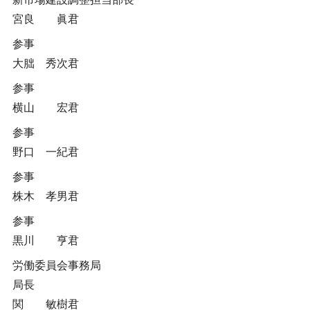
宮良 眞君
参事
大朏 秀次君
参事
横山 宏君
参事
野口 一紀君
参事
株木 孝男君
参事
黒川 亨君
労働委員会事務局
局長
関 敏樹君