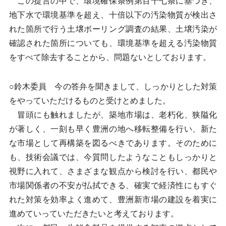
この提言の中で、環境確保条例第百十七条に基づき、
地下水で環境基準を超え、十倍以下の汚染物質が検出さ
れた箇所で行う土壌ボーリング調査の結果、土壌汚染が
確認された箇所についても、環境基準を超える汚染物質
をすべて除去することから、問題ないとしております。
○鈴木委員 今の答弁を聞きまして、しっかりとした対策
をやっていただけるものと受けとめました。
冒頭にも触れましたが、築地市場は、老朽化、狭隘化
が著しく、一刻も早く豊洲の地へ移転整備を行い、新た
な市場として再構築を図るべきであります。そのために
も、技術会議では、今質問したようなこともしっかりと
視野に入れて、さまざまな観点から検討を行い、都民や
市場関係者の不安が払拭できる、確実で経済性にもすぐ
れた対策を効率よく進めて、豊洲新市場の建設を着実に
進めていっていただきたいと考えております。