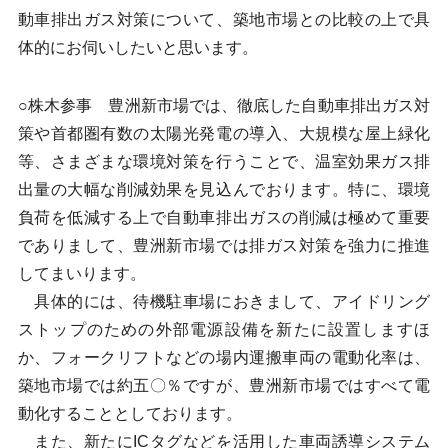
動車排出ガス対策について、築地市場との比較の上で具
体的にお伺いしたいと思います。
○株木参事 豊洲新市場では、徹底した自動車排出ガス対
策や首都圏有数の太陽光発電の導入、大規模な屋上緑化
等、さまざまな環境対策を行うことで、温室効果ガス排
出量の大幅な削減効果を見込んでおります。特に、環境
負荷を低減する上で自動車排出ガスの削減は極めて重要
でありまして、豊洲新市場では排ガス対策を強力に推進
してまいります。
具体的には、待機駐車場におきまして、アイドリング
ストップのための外部電源設備を新たに設置しますほ
か、フォークリフトなどの場内運搬車両の電動化率は、
築地市場では約五〇％ですが、豊洲新市場ではすべて電
動化することとしております。
また、新たにICタグなどを活用した車両誘導システム