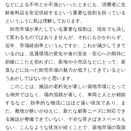
などによる不作とか不漁といったときにも、消費者に生
鮮食料品を安定供給するという重要な役割を担っている
というふうに私は理解しております。
卸売市場が果たしている重要な役割は、現在でも決し
て変わるものではありませんが、それにもかかわらず、
近年、市場経由率というんですか、これが減少してきて
いるのは、流通環境の変化や食の安全・安心への期待に
的確にこたえ切れずに、産地や小売店などにとって、産
直などに比べた卸売市場の魅力が低下してきているとい
うあかしではないかと思います。
このことは、施設の老朽化が著しい築地市場にとって
も例外ではなく、場内混雑が著しく、車両と人とが錯綜
するなど、効率的な物流にはほど遠い状況であり、ま
た、敷地が狭いがゆえに、新たな顧客ニーズに対応でき
る施設が整備できていない、十分な荷さばきスペースも
ない、こんなような状況が続くことで、築地市場の取扱