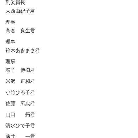
副委員長
大西由紀子君
理事
高倉 良生君
理事
鈴木あきまさ君
理事
増子 博樹君
米沢 正和君
小竹ひろ子君
佐藤 広典君
山口 拓君
清水ひで子君
藤井 一君