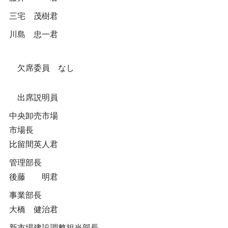
三宅 茂樹君
川島 忠一君
欠席委員 なし
出席説明員
中央卸売市場
市場長
比留間英人君
管理部長
後藤 明君
事業部長
大橋 健治君
新市場建設調整担当部長