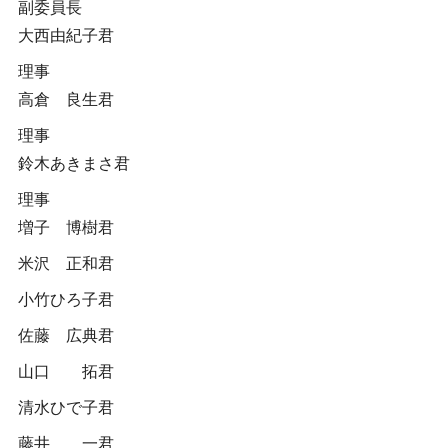
副委員長
大西由紀子君
理事
高倉 良生君
理事
鈴木あきまさ君
理事
増子 博樹君
米沢 正和君
小竹ひろ子君
佐藤 広典君
山口 拓君
清水ひで子君
藤井 一君